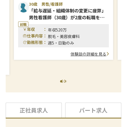
30歳 男性/看護師
な
「給与遅延・組織体制の変更に疲弊」
勤
男性看護師（30歳）が2度の転職を経
て、安定基盤のメンズクリニックへ
前職
前
年収 ：
年収520万
仕事内容：
脱毛・美容皮膚科
勤務形態：
週5・日勤のみ
体験談の詳細を見る
る
正社員求人
パート求人