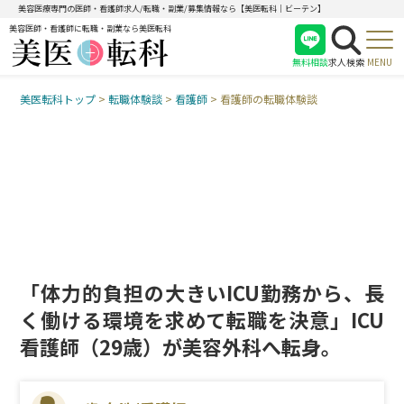
美容医療専門の医師・看護師求人/転職・副業/募集情報なら【美医転科｜ビーテン】
美容医師・看護師に転職・副業なら美医転科
無料相談
求人検索
MENU
美医転科トップ
>
転職体験談
>
看護師
>
看護師の転職体験談
医師
看護師
受付
「体力的負担の大きいICU勤務から、長
く働ける環境を求めて転職を決意」ICU
看護師（29歳）が美容外科へ転身。