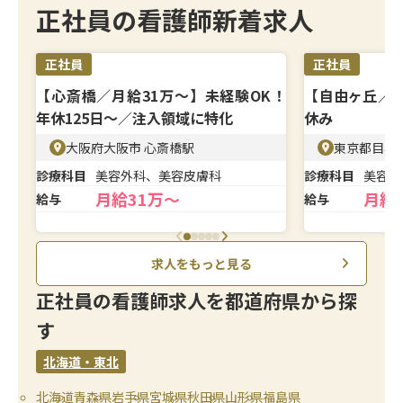
正社員の看護師新着求人
正社員
正社員
【心斎橋／月給31万〜】未経験OK！
【自由ヶ丘／月
年休125日〜／注入領域に特化
休み
大阪府大阪市 心斎橋駅
東京都目黒
診療科目
美容外科、美容皮膚科
診療科目
美容皮
月給31万～
月給
給与
給与
求人をもっと見る
正社員の看護師求人を都道府県から探
す
北海道・東北
北海道
青森県
岩手県
宮城県
秋田県
山形県
福島県