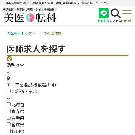
美容医療専門の医師・看護師求人/転職・副業/募集情報なら【美医転科｜ビーテン】
美容医師・看護師に転職・副業なら美医転科
無料相談
求人検索
MENU
美医転科トップ
>
「」の検索結果
医師
看護師
医師求人を探す
受付
勤務地
エリアを選択(複数選択可)
北海道・東北
北海道
青森県
岩手県
宮城県
秋田県