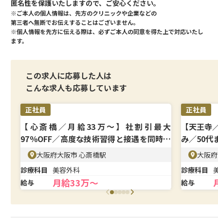
匿名性を保護いたしますので、ご安心ください。
※ご本人の個人情報は、先方のクリニックや企業などの
第三者へ無断でお伝えすることはございません。
※個人情報を先方に伝える際は、必ずご本人の同意を得た上で対応いたし
ます。
この求人に応募した人は
こんな求人も応募しています
正社員
正社員
【心斎橋／月給33万〜】社割引最大
【天王寺
97％OFF／高度な技術習得と接遇を同時に
み／50代
磨ける環境
密着の美
大阪府大阪市 心斎橋駅
大阪府
診療科目
美容外科
診療科目
月給33万〜
給与
給与