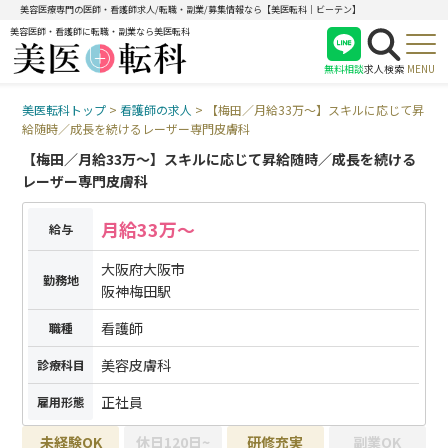
美容医療専門の医師・看護師求人/転職・副業/募集情報なら【美医転科｜ビーテン】
美容医師・看護師に転職・副業なら美医転科
無料相談
求人検索
MENU
美医転科トップ
>
看護師の求人
>
【梅田／月給33万〜】スキルに応じて昇
医師
給随時／成長を続けるレーザー専門皮膚科
看護師
【梅田／月給33万〜】スキルに応じて昇給随時／成長を続ける
受付
レーザー専門皮膚科
月給33万〜
給与
大阪府大阪市
勤務地
阪神梅田駅
看護師
職種
美容皮膚科
診療科目
正社員
雇用形態
未経験OK
休日120日~
研修充実
副業OK