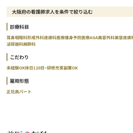
大阪府の看護師求人を条件で絞り込む
診療科目
耳鼻咽喉科
形成外科
皮膚科
医療痩身
予防医療
AGA
美容外科
美容皮膚
泌尿器科
麻酔科
こだわり
未経験OK
休日120日~
研修充実
副業OK
雇用形態
正社員
パート