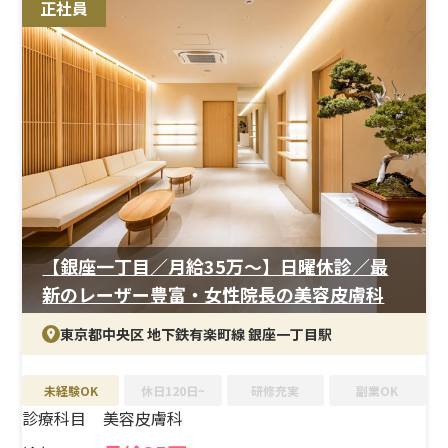
正社員
【銀座一丁目／月給35万〜】日曜休診／最
新のレーザー豊富・女性院長の美容皮膚科
東京都中央区 地下鉄有楽町線 銀座一丁目駅
未経験OK
休日120日~
研修充実
副業OK
診療科目
美容皮膚科