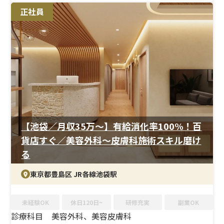
ス）／医療脱毛（エリートiQ）／VISIA（肌画像診断器）
正社員
＜待遇＞
夏季・年末年始休暇もあり、オンオフのメリハリをつけて
働ける環境です。スタッフ割引や健康診断など福利厚生も
充実しており、長期的に安心して勤務できる条件が揃って
います。
【池袋／月収35万〜】有給消化率100%！百
貨店すぐ／美容外科〜皮膚科施術スキル磨け
る
東京都豊島区 JR各線池袋駅
未経験OK
休日120日~
研修充実
副業OK
診療科目
美容外科、美容皮膚科