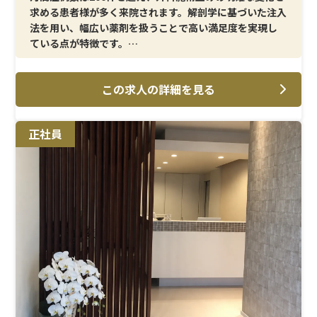
泌尿器科
求める患者様が多く来院されます。解剖学に基づいた注入
麻酔科
法を用い、幅広い薬剤を扱うことで高い満足度を実現し
ている点が特徴です。
＜メイン施術＞
この求人の詳細を見る
注入を中心とした施術を幅広く経験でき、技術力を磨きた
い方に最適な環境です。美容看護師としてのスキルを積み
重ねたい方にとって、キャリア形成に直結する施術内容が
正社員
揃っています。
＜研修制度＞
先輩スタッフや医師のもとで実践的に学べる環境が整っ
ており、経験者の方もさらにステップアップできる体制で
す。専門性を高め、安心して施術に臨めるようサポートが
用意されています。
＜待遇＞
月給31万円スタートに加え、昇給・賞与制度や報奨金制
度も整っており、頑張りがしっかりと反映されます。年間
休日125日以上、産休育休の取得実績、社員家族割引な