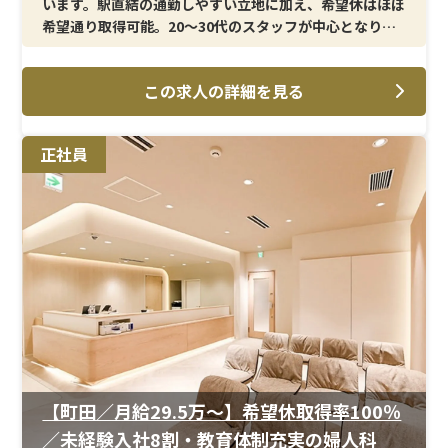
います。駅直結の通勤しやすい立地に加え、希望休はほぼ
希望通り取得可能。20〜30代のスタッフが中心となり、
協力しながら働ける環境です。
この求人の詳細を見る
＜メイン施術＞
超音波エコー／子宮頸がん検査／膣培養／クラミジア・
淋菌検査／ポリープ切除／バルトリン腺穿刺／中絶・流
正社員
産手術／ピル処方関連（アフターピル・月経移動・
OC/LEP）など
＜研修制度＞
スタッフの多くが婦人科未経験からのスタートで、系列院
での研修体制が整っています。入職後は専任の教育担当が
つき、段階的にスキルを習得できる環境です。独り立ちま
でしっかりフォローがあるため、安心して業務に慣れて
いくことができます。
＜待遇＞
年2回の賞与支給実績があり、安定した収入を確保しやす
【町田／月給29.5万〜】希望休取得率100％
い体制です。役割やスキルに応じた手当もあり、キャリア
／未経験入社8割・教育体制充実の婦人科
アップに伴う収入増も期待できます。月9〜11日のシフト