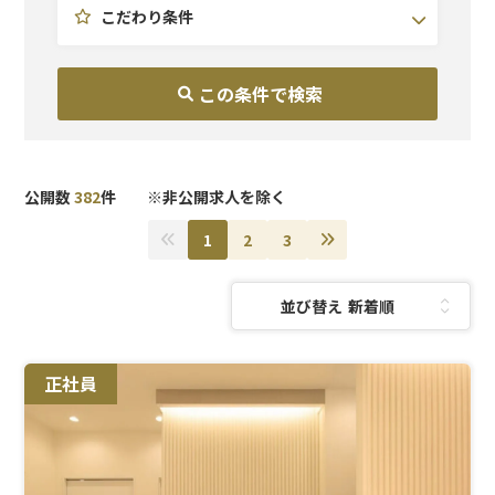
こだわり条件
公開数
382
件 ※非公開求人を除く
1
2
3
並び替え：
正社員