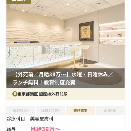
OC/LEP）など
＜研修制度＞
入職者の約8割が婦人科未経験からスタートしており、系
列院での研修制度が整っています。入職後は教育担当がマ
ンツーマンでフォローし、段階的に業務を習得できるた
め、婦人科未経験でも安心して立ち上がることが可能で
す。独り立ちの判断までしっかりサポートが入る点も安心
材料です。
＜待遇＞
【外苑前／月給38万〜】水曜・日曜休み／
賞与は年2回支給実績があり、安定した収入が見込めま
ランチ無料！教育制度充実
す。役職やスキルに応じた手当も整っており、シフト制で
月9〜11日休み、夏季・冬季休暇も5日程度取得できるた
東京都港区 銀座線外苑前駅
め、プライベートとの両立を重視したい方にも適してい
ます。
未経験OK
休日120日~
研修充実
副業OK
診療科目
美容皮膚科
月給38万〜
給与