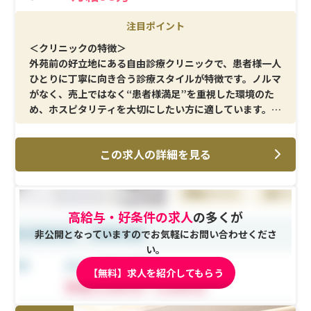
注目ポイント
＜クリニックの特徴＞
外苑前の好立地にある自由診療クリニックで、患者様一人
ひとりに丁寧に向き合う診療スタイルが特徴です。ノルマ
がなく、売上ではなく“患者様満足”を重視した環境のた
め、ホスピタリティを大切にしたい方に適しています。美
容医療に強い関心があり、接遇力を活かして働きたい方に
おすすめです。
この求人の詳細を見る
＜メイン施術＞
ヒアルロン酸・ボトックスなどの注入系施術の介助をは
じめ、歯髄幹細胞治療といった再生医療領域にも関われ
高給与・好条件の求人
の多くが
る点が特徴です。また、脱毛・ピーリング・イオン導入な
ど幅広い美容施術に携わることができ、スキルの幅を広げ
非公開となっていますのでお気軽にお問い合わせくださ
られる環境です。
い。
【無料】求人を紹介してもらう
＜研修制度＞
入職後は基礎から丁寧な研修が用意されており、不明点は
その場で先輩に相談できる体制が整っています。即戦力採