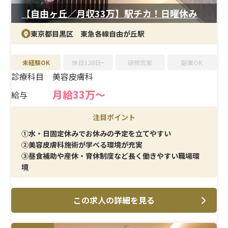
ど、プライベートも大切にできる環境です。
【自由ヶ丘／月収33万】駅チカ！日曜休み
東京都目黒区 東急各線自由が丘駅
未経験OK
休日120日~
研修充実
副業OK
診療科目
美容皮膚科
月給33万～
給与
注目ポイント
①水・日固定休みでお休みの予定を立てやすい
②美容皮膚科施術が学べる環境が充実
③昼食補助や産休・育休制度など長く働きやすい職場環
境
この求人の詳細を見る