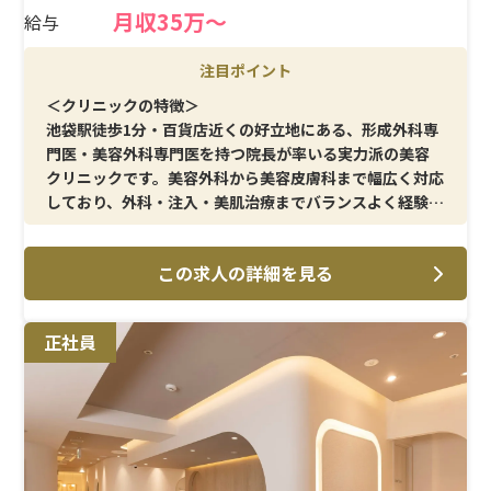
月収35万〜
給与
注目ポイント
＜クリニックの特徴＞
池袋駅徒歩1分・百貨店近くの好立地にある、形成外科専
門医・美容外科専門医を持つ院長が率いる実力派の美容
クリニックです。美容外科から美容皮膚科まで幅広く対応
しており、外科・注入・美肌治療までバランスよく経験を
積める環境です。平均年齢も30代前半と比較的若く、ス
タッフ間のコミュニケーションも取りやすい雰囲気です。
この求人の詳細を見る
＜メイン施術＞
フェイスリフトをはじめ、脂肪吸引・注入、二重、豊胸
正社員
などの美容外科オペ介助のほか、レーザー・美容点滴・
スキン施術など美容皮膚科領域も幅広く担当できます。
「外科だけ」「皮膚科だけ」ではなく、総合的に美容看
護師として成長したい方に最適な環境です。
＜待遇＞