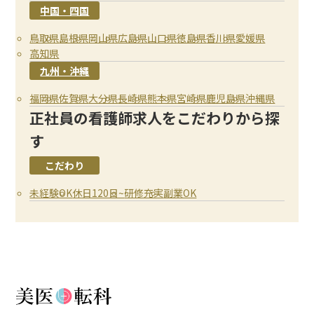
中国・四国
鳥取県
島根県
岡山県
広島県
山口県
徳島県
香川県
愛媛県
高知県
九州・沖縄
福岡県
佐賀県
大分県
長崎県
熊本県
宮崎県
鹿児島県
沖縄県
正社員の看護師求人をこだわりから探
す
こだわり
未経験OK
休日120日~
研修充実
副業OK
クリア
クリア
クリア
決定する
決定する
決定する