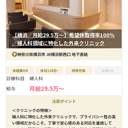
賞与・報奨金制度あり。有給消化率100％で、残業も月10
時間以内と少なめです。社員割引制度もあり、自分自身の
美容も楽しみながら働ける環境です。
【横浜／月給29.5万〜】希望休取得率100％
／婦人科領域に特化した外来クリニック
神奈川県横浜市 JR横浜駅西口 地下直結
未経験OK
休日120日~
研修充実
副業OK
診療科目
婦人科
月給29.5万〜
給与
注目ポイント
＜クリニックの特徴＞
婦人科に特化した外来クリニックで、プライバシー性の高
い領域だからこそ、丁寧で安心感のある対応を重視して