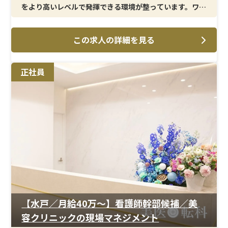
をより高いレベルで発揮できる環境が整っています。ワン
ランク上のキャリアを目指す方に適しています。
この求人の詳細を見る
＜メイン施術＞
二重整形やクマ取り、糸リフトをはじめとした美容外科施
術を中心に、幅広い美容皮膚科メニューも展開していま
正社員
す。患者様一人ひとりに合わせた施術提供に携わる中で、
専門性と提案力の両方を高められます。
＜待遇＞
賞与年2回・インセンティブ制度により、実績に応じた収
入アップが可能です。残業は少なく、完全週休2日制で働
きやすさも確保。安定した環境の中で、さらなるキャリア
アップを実現できます。
【水戸／月給40万〜】看護師幹部候補／美
容クリニックの現場マネジメント