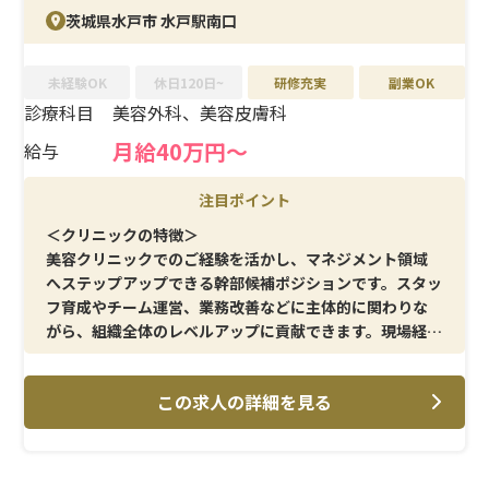
茨城県水戸市 水戸駅南口
未経験OK
休日120日~
研修充実
副業OK
診療科目
美容外科、美容皮膚科
月給40万円～
給与
注目ポイント
＜クリニックの特徴＞
美容クリニックでのご経験を活かし、マネジメント領域
へステップアップできる幹部候補ポジションです。スタッ
フ育成やチーム運営、業務改善などに主体的に関わりな
がら、組織全体のレベルアップに貢献できます。現場経験
を次のキャリアへ繋げたい方に最適です。
この求人の詳細を見る
＜メイン施術＞
二重整形・クマ取り・糸リフトなどの美容外科施術を中
心に、美容皮膚科施術も幅広く提供しています。外科・皮
膚科の両軸で経験を積むことができ、スキルの幅をさらに