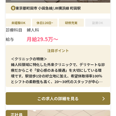
休に加え、夏季・冬季休暇も取得可能で、オンとオフのバ
東京都町田市 小田急線/JR横浜線 町田駅
ランスを取りやすい働き方が叶います。
未経験OK
休日120日~
研修充実
副業OK
診療科目
婦人科
月給29.5万〜
給与
注目ポイント
＜クリニックの特徴＞
婦人科領域に特化した外来クリニックで、デリケートな診
療だからこそ「安心感のある接遇」を大切にしている環
境です。駅徒歩1分の好立地に加え、希望休取得率100％
とシフトの柔軟性も高く、20〜30代のスタッフが中心と
なって協力し合いながら働いています。
この求人の詳細を見る
＜メイン施術＞
超音波エコー／子宮頸がん検査／膣培養／クラミジア・
淋菌検査／ポリープ切除／バルトリン腺穿刺／中絶・流
正社員
産手術／ピル処方関連（アフターピル・月経移動・