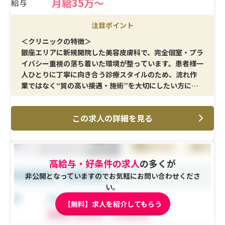
月給35万〜
給与
注目ポイント
＜クリニックの特徴＞
銀座エリアに新規開院した美容皮膚科で、完全個室・プラ
イバシー重視の落ち着いた環境が整っています。患者様一
人ひとりに丁寧に向き合う診療スタイルのため、流れ作
業ではなく“質の高い接遇・施術”を大切にしたい方に適
しています。
この求人の詳細を見る
＜メイン施術＞
ウルセラ（HIFU）／ソフウェーブ（SUPERB）／サーマ
クールFLX（RF高周波治療）／サーマクールFLX Eyes／
ウルトラセルZi（HIFU）／ポテンツァ（ニードルRF）／
高給与・好条件の求人
の多くが
ステラM22（フォトフェイシャル）／PQXピコレーザー
／アキュパルス（フラクショナルCO2レーザー）／ケアシ
非公開となっていますのでお気軽にお問い合わせくださ
ス（エレクトロポレーション）／ピーリング／注射／ド
い。
クター手打ち注射（肌質改善注射）／脂肪溶解注射
【無料】求人を紹介してもらう
（FatX core）／AGA治療（ASCE＋HRLV/エクソソーム
療法）／点滴／注入（ヒアルロン酸）／注入（ボトック