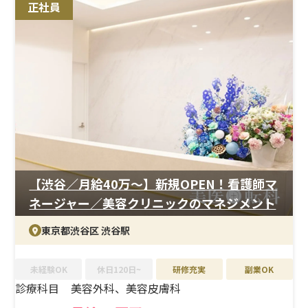
正社員
用ではありますが、美容未経験分野についてもキャッチ
アップしやすく、着実にスキルアップが可能です。
＜待遇＞
残業はほとんどなくワークライフバランスも良好です。社
割（最大70％OFF）や無料ランチなど福利厚生も充実し
ており、日々の生活の質を高めながら働ける環境です。
【渋谷／月給40万〜】新規OPEN！看護師マ
ネージャー／美容クリニックのマネジメント
東京都渋谷区 渋谷駅
未経験OK
休日120日~
研修充実
副業OK
診療科目
美容外科、美容皮膚科