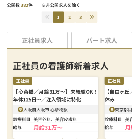
広げられます。
公開数
382
件 ※非公開求人を除く
＜待遇＞
1
2
3
賞与年2回に加え、毎月のインセンティブ支給で高収入も
目指せます。残業は月5〜10時間程度と少なく、完全週休
2日制のため、無理なくキャリアアップに集中できる環境
正社員求人
パート求人
です。
正社員の看護師新着求人
正社員
正社員
【心斎橋／月給31万〜】未経験OK！
【自由ヶ丘／月
年休125日〜／注入領域に特化
休み
大阪府大阪市 心斎橋駅
東京都目黒
診療科目
美容外科、美容皮膚科
診療科目
美容皮
月給31万～
月給
給与
給与