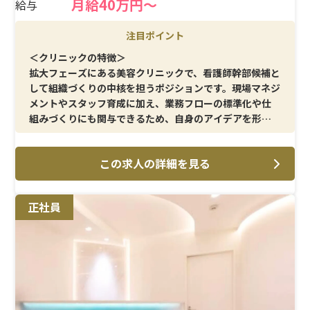
月給40万円～
給与
注目ポイント
＜クリニックの特徴＞
拡大フェーズにある美容クリニックで、看護師幹部候補と
して組織づくりの中核を担うポジションです。現場マネジ
メントやスタッフ育成に加え、業務フローの標準化や仕
組みづくりにも関与できるため、自身のアイデアを形に
しやすい環境です。裁量を持って働きたい方に適していま
す。
この求人の詳細を見る
＜メイン施術＞
二重整形・クマ取り・糸リフトといった美容外科施術を
正社員
中心に、美容皮膚科メニューも幅広く提供しています。患
者様満足度を重視した施術提供に関われるため、技術だ
けでなく接遇や提案力も高められます。
＜待遇＞
賞与年2回・毎月のインセンティブ支給と、成果がダイレ
クトに収入へ反映される仕組みです。残業は少なめで、完