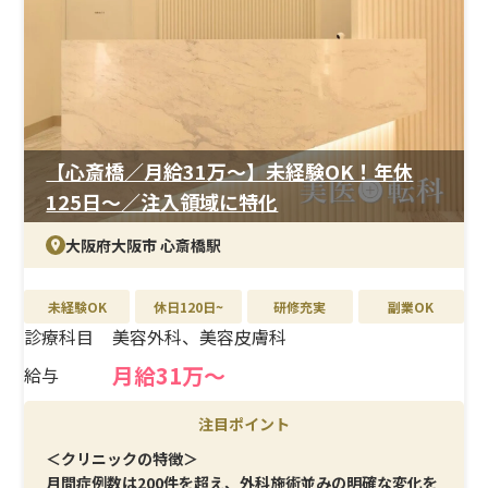
【心斎橋／月給31万〜】未経験OK！年休
125日〜／注入領域に特化
診療科目を選択(複数選択可)
こだわり条件を選択(複数選択可)
エリアを選択(複数選択可)
大阪府大阪市 心斎橋駅
北海道・東北
耳鼻咽喉科
未経験OK
未経験OK
休日120日~
研修充実
副業OK
関東
形成外科
休日120日~
診療科目
美容外科、美容皮膚科
北陸・甲信越
皮膚科
研修充実
東海
医療痩身
副業OK
月給31万～
給与
関西
予防医療
中国・四国
AGA
注目ポイント
九州・沖縄
美容外科
＜クリニックの特徴＞
美容皮膚科
月間症例数は200件を超え、外科施術並みの明確な変化を