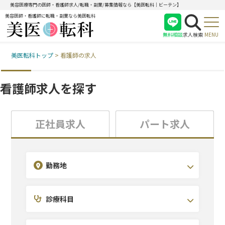
美容医療専門の医師・看護師求人/転職・副業/募集情報なら【美医転科｜ビーテン】
美容医師・看護師に転職・副業なら美医転科
無料相談
求人検索
MENU
美医転科トップ
>
看護師の求人
医師
看護師
看護師求人を探す
受付
正社員求人
パート求人
勤務地
診療科目