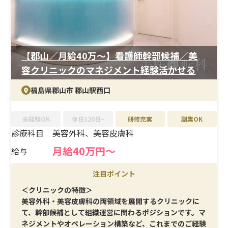
全週休2日制と働きやすさも確保。メリハリをつけながら
高収入を目指せます。
【郡山／月給40万〜】看護師幹部候補／美
容クリニックのマネジメント経験活かせる
福島県郡山市 郡山駅西口
未経験OK
休日120日~
研修充実
副業OK
診療科目
美容外科、美容皮膚科
月給40万円～
給与
注目ポイント
＜クリニックの特徴＞
美容外科・美容皮膚科の両領域を展開するクリニックに
て、幹部候補として組織運営に関わるポジションです。マ
ネジメントやオペレーション構築など、これまでのご経験