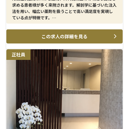
泌尿器科
求める患者様が多く来院されます。解剖学に基づいた注入
麻酔科
法を用い、幅広い薬剤を扱うことで高い満足度を実現し
ている点が特徴です。
＜メイン施術＞
この求人の詳細を見る
注入を中心とした施術を幅広く経験でき、技術力を磨きた
い方に最適な環境です。美容看護師としてのスキルを積み
重ねたい方にとって、キャリア形成に直結する施術内容が
正社員
揃っています。
＜研修制度＞
先輩スタッフや医師のもとで実践的に学べる環境が整っ
ており、経験者の方もさらにステップアップできる体制で
す。専門性を高め、安心して施術に臨めるようサポートが
用意されています。
＜待遇＞
月給31万円スタートに加え、昇給・賞与制度や報奨金制
度も整っており、頑張りがしっかりと反映されます。年間
休日125日以上、産休育休の取得実績、社員家族割引な