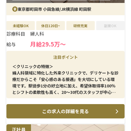
休に加え、夏季・冬季休暇も取得可能で、オンとオフのバ
東京都町田市 小田急線/JR横浜線 町田駅
ランスを取りやすい働き方が叶います。
未経験OK
休日120日~
研修充実
副業OK
診療科目
婦人科
月給29.5万〜
給与
注目ポイント
＜クリニックの特徴＞
婦人科領域に特化した外来クリニックで、デリケートな診
療だからこそ「安心感のある接遇」を大切にしている環
境です。駅徒歩1分の好立地に加え、希望休取得率100％
とシフトの柔軟性も高く、20〜30代のスタッフが中心と
なって協力し合いながら働いています。
この求人の詳細を見る
＜メイン施術＞
超音波エコー／子宮頸がん検査／膣培養／クラミジア・
淋菌検査／ポリープ切除／バルトリン腺穿刺／中絶・流
正社員
産手術／ピル処方関連（アフターピル・月経移動・