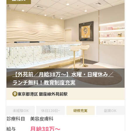
OC/LEP）など
＜研修制度＞
入職者の約8割が婦人科未経験からスタートしており、系
列院での研修制度が整っています。入職後は教育担当がマ
ンツーマンでフォローし、段階的に業務を習得できるた
め、婦人科未経験でも安心して立ち上がることが可能で
す。独り立ちの判断までしっかりサポートが入る点も安心
材料です。
＜待遇＞
【外苑前／月給38万〜】水曜・日曜休み／
賞与は年2回支給実績があり、安定した収入が見込めま
ランチ無料！教育制度充実
す。役職やスキルに応じた手当も整っており、シフト制で
月9〜11日休み、夏季・冬季休暇も5日程度取得できるた
東京都港区 銀座線外苑前駅
め、プライベートとの両立を重視したい方にも適してい
ます。
未経験OK
休日120日~
研修充実
副業OK
診療科目
美容皮膚科
月給38万〜
給与