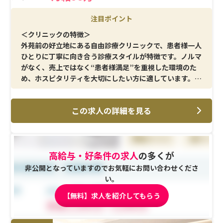
注目ポイント
＜クリニックの特徴＞
外苑前の好立地にある自由診療クリニックで、患者様一人
ひとりに丁寧に向き合う診療スタイルが特徴です。ノルマ
がなく、売上ではなく“患者様満足”を重視した環境のた
め、ホスピタリティを大切にしたい方に適しています。美
容医療に強い関心があり、接遇力を活かして働きたい方に
おすすめです。
この求人の詳細を見る
＜メイン施術＞
ヒアルロン酸・ボトックスなどの注入系施術の介助をは
じめ、歯髄幹細胞治療といった再生医療領域にも関われ
高給与・好条件の求人
の多くが
る点が特徴です。また、脱毛・ピーリング・イオン導入な
ど幅広い美容施術に携わることができ、スキルの幅を広げ
非公開となっていますのでお気軽にお問い合わせくださ
られる環境です。
い。
【無料】求人を紹介してもらう
＜研修制度＞
入職後は基礎から丁寧な研修が用意されており、不明点は
その場で先輩に相談できる体制が整っています。即戦力採