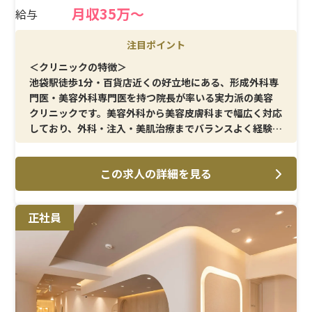
月収35万〜
給与
注目ポイント
＜クリニックの特徴＞
池袋駅徒歩1分・百貨店近くの好立地にある、形成外科専
門医・美容外科専門医を持つ院長が率いる実力派の美容
クリニックです。美容外科から美容皮膚科まで幅広く対応
しており、外科・注入・美肌治療までバランスよく経験を
積める環境です。平均年齢も30代前半と比較的若く、ス
タッフ間のコミュニケーションも取りやすい雰囲気です。
この求人の詳細を見る
＜メイン施術＞
フェイスリフトをはじめ、脂肪吸引・注入、二重、豊胸
正社員
などの美容外科オペ介助のほか、レーザー・美容点滴・
スキン施術など美容皮膚科領域も幅広く担当できます。
「外科だけ」「皮膚科だけ」ではなく、総合的に美容看
護師として成長したい方に最適な環境です。
＜待遇＞