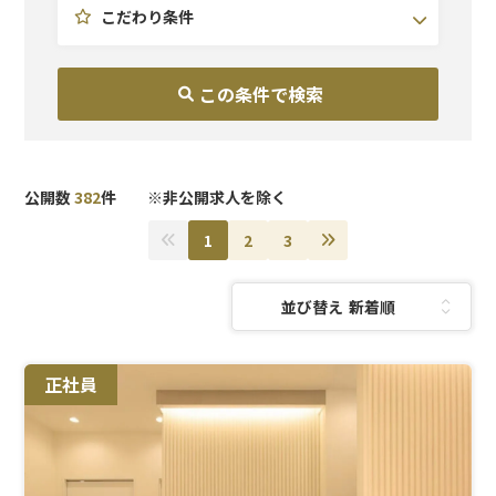
こだわり条件
公開数
382
件 ※非公開求人を除く
1
2
3
並び替え：
正社員