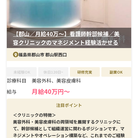
全週休2日制と働きやすさも確保。メリハリをつけながら
高収入を目指せます。
【郡山／月給40万〜】看護師幹部候補／美
容クリニックのマネジメント経験活かせる
福島県郡山市 郡山駅西口
未経験OK
休日120日~
研修充実
副業OK
診療科目
美容外科、美容皮膚科
月給40万円～
給与
注目ポイント
＜クリニックの特徴＞
美容外科・美容皮膚科の両領域を展開するクリニックに
て、幹部候補として組織運営に関わるポジションです。マ
ネジメントやオペレーション構築など、これまでのご経験