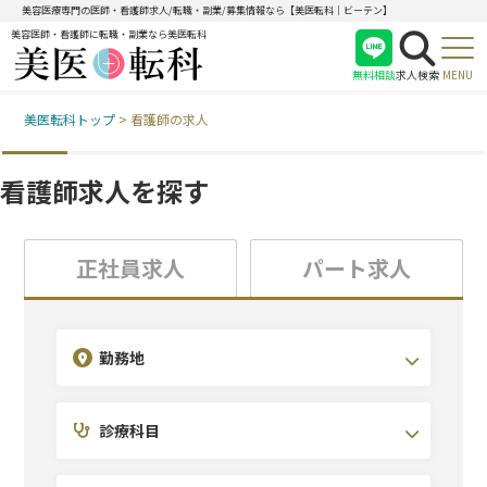
美容医療専門の医師・看護師求人/転職・副業/募集情報なら【美医転科｜ビーテン】
美容医師・看護師に転職・副業なら美医転科
無料相談
求人検索
MENU
美医転科トップ
>
看護師の求人
医師
看護師
看護師求人を探す
受付
正社員求人
パート求人
勤務地
診療科目