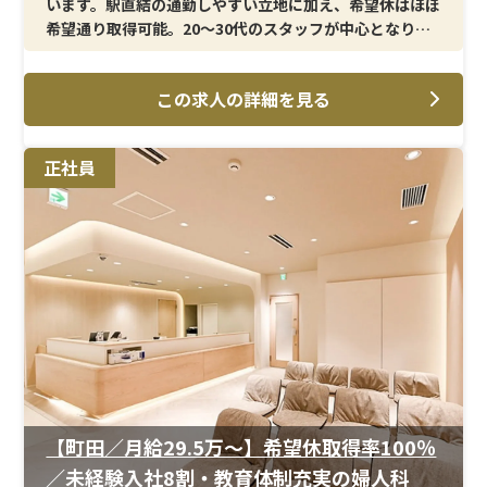
います。駅直結の通勤しやすい立地に加え、希望休はほぼ
希望通り取得可能。20〜30代のスタッフが中心となり、
協力しながら働ける環境です。
この求人の詳細を見る
＜メイン施術＞
超音波エコー／子宮頸がん検査／膣培養／クラミジア・
淋菌検査／ポリープ切除／バルトリン腺穿刺／中絶・流
正社員
産手術／ピル処方関連（アフターピル・月経移動・
OC/LEP）など
＜研修制度＞
スタッフの多くが婦人科未経験からのスタートで、系列院
での研修体制が整っています。入職後は専任の教育担当が
つき、段階的にスキルを習得できる環境です。独り立ちま
でしっかりフォローがあるため、安心して業務に慣れて
いくことができます。
＜待遇＞
年2回の賞与支給実績があり、安定した収入を確保しやす
【町田／月給29.5万〜】希望休取得率100％
い体制です。役割やスキルに応じた手当もあり、キャリア
／未経験入社8割・教育体制充実の婦人科
アップに伴う収入増も期待できます。月9〜11日のシフト