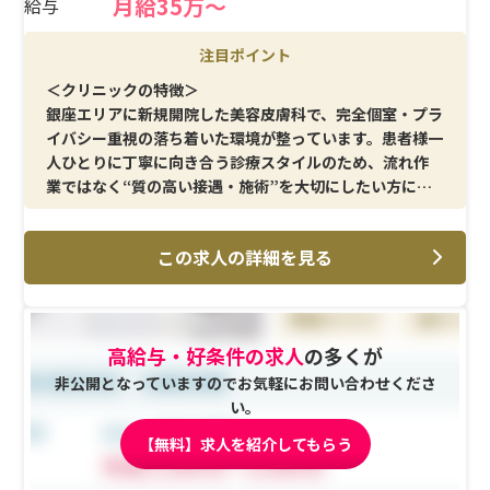
月給35万〜
給与
注目ポイント
＜クリニックの特徴＞
銀座エリアに新規開院した美容皮膚科で、完全個室・プラ
イバシー重視の落ち着いた環境が整っています。患者様一
人ひとりに丁寧に向き合う診療スタイルのため、流れ作
業ではなく“質の高い接遇・施術”を大切にしたい方に適
しています。
この求人の詳細を見る
＜メイン施術＞
ウルセラ（HIFU）／ソフウェーブ（SUPERB）／サーマ
クールFLX（RF高周波治療）／サーマクールFLX Eyes／
ウルトラセルZi（HIFU）／ポテンツァ（ニードルRF）／
高給与・好条件の求人
の多くが
ステラM22（フォトフェイシャル）／PQXピコレーザー
／アキュパルス（フラクショナルCO2レーザー）／ケアシ
非公開となっていますのでお気軽にお問い合わせくださ
ス（エレクトロポレーション）／ピーリング／注射／ド
い。
クター手打ち注射（肌質改善注射）／脂肪溶解注射
【無料】求人を紹介してもらう
（FatX core）／AGA治療（ASCE＋HRLV/エクソソーム
療法）／点滴／注入（ヒアルロン酸）／注入（ボトック