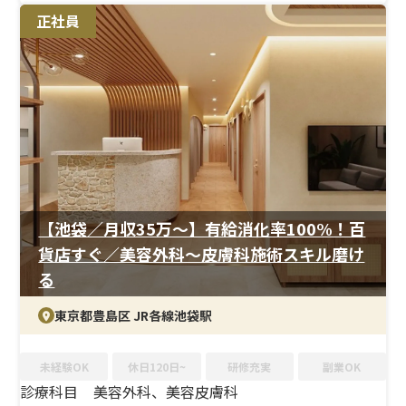
ス）／医療脱毛（エリートiQ）／VISIA（肌画像診断器）
正社員
＜待遇＞
夏季・年末年始休暇もあり、オンオフのメリハリをつけて
働ける環境です。スタッフ割引や健康診断など福利厚生も
充実しており、長期的に安心して勤務できる条件が揃って
います。
【池袋／月収35万〜】有給消化率100%！百
貨店すぐ／美容外科〜皮膚科施術スキル磨け
る
東京都豊島区 JR各線池袋駅
未経験OK
休日120日~
研修充実
副業OK
診療科目
美容外科、美容皮膚科