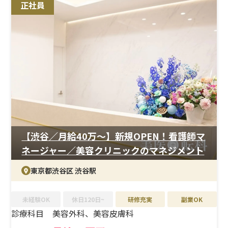
正社員
用ではありますが、美容未経験分野についてもキャッチ
アップしやすく、着実にスキルアップが可能です。
＜待遇＞
残業はほとんどなくワークライフバランスも良好です。社
割（最大70％OFF）や無料ランチなど福利厚生も充実し
ており、日々の生活の質を高めながら働ける環境です。
【渋谷／月給40万〜】新規OPEN！看護師マ
ネージャー／美容クリニックのマネジメント
東京都渋谷区 渋谷駅
未経験OK
休日120日~
研修充実
副業OK
診療科目
美容外科、美容皮膚科