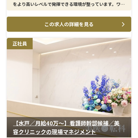
をより高いレベルで発揮できる環境が整っています。ワン
ランク上のキャリアを目指す方に適しています。
この求人の詳細を見る
＜メイン施術＞
二重整形やクマ取り、糸リフトをはじめとした美容外科施
術を中心に、幅広い美容皮膚科メニューも展開していま
正社員
す。患者様一人ひとりに合わせた施術提供に携わる中で、
専門性と提案力の両方を高められます。
＜待遇＞
賞与年2回・インセンティブ制度により、実績に応じた収
入アップが可能です。残業は少なく、完全週休2日制で働
きやすさも確保。安定した環境の中で、さらなるキャリア
アップを実現できます。
【水戸／月給40万〜】看護師幹部候補／美
容クリニックの現場マネジメント