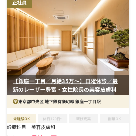
正社員
【銀座一丁目／月給35万〜】日曜休診／最
新のレーザー豊富・女性院長の美容皮膚科
東京都中央区 地下鉄有楽町線 銀座一丁目駅
未経験OK
休日120日~
研修充実
副業OK
診療科目
美容皮膚科