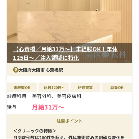
【心斎橋／月給31万〜】未経験OK！年休
125日〜／注入領域に特化
診療科目を選択(複数選択可)
こだわり条件を選択(複数選択可)
エリアを選択(複数選択可)
大阪府大阪市 心斎橋駅
北海道・東北
耳鼻咽喉科
未経験OK
未経験OK
休日120日~
研修充実
副業OK
関東
形成外科
休日120日~
診療科目
美容外科、美容皮膚科
北陸・甲信越
皮膚科
研修充実
東海
医療痩身
副業OK
月給31万～
給与
関西
予防医療
中国・四国
AGA
注目ポイント
九州・沖縄
美容外科
＜クリニックの特徴＞
美容皮膚科
月間症例数は200件を超え、外科施術並みの明確な変化を