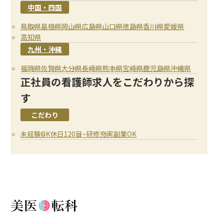
中国・四国
鳥取県
島根県
岡山県
広島県
山口県
徳島県
香川県
愛媛県
高知県
九州・沖縄
福岡県
佐賀県
大分県
長崎県
熊本県
宮崎県
鹿児島県
沖縄県
正社員の看護師求人をこだわりから探
す
こだわり
未経験OK
休日120日~
研修充実
副業OK
クリア
クリア
クリア
決定する
決定する
決定する