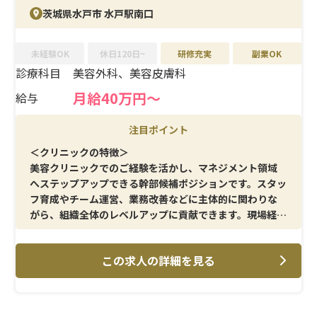
茨城県水戸市 水戸駅南口
未経験OK
休日120日~
研修充実
副業OK
診療科目
美容外科、美容皮膚科
月給40万円～
給与
注目ポイント
＜クリニックの特徴＞
美容クリニックでのご経験を活かし、マネジメント領域
へステップアップできる幹部候補ポジションです。スタッ
フ育成やチーム運営、業務改善などに主体的に関わりな
がら、組織全体のレベルアップに貢献できます。現場経験
を次のキャリアへ繋げたい方に最適です。
この求人の詳細を見る
＜メイン施術＞
二重整形・クマ取り・糸リフトなどの美容外科施術を中
心に、美容皮膚科施術も幅広く提供しています。外科・皮
膚科の両軸で経験を積むことができ、スキルの幅をさらに