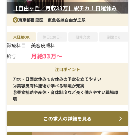
ど、プライベートも大切にできる環境です。
【自由ヶ丘／月収33万】駅チカ！日曜休み
東京都目黒区 東急各線自由が丘駅
未経験OK
休日120日~
研修充実
副業OK
診療科目
美容皮膚科
月給33万～
給与
注目ポイント
①水・日固定休みでお休みの予定を立てやすい
②美容皮膚科施術が学べる環境が充実
③昼食補助や産休・育休制度など長く働きやすい職場環
境
この求人の詳細を見る