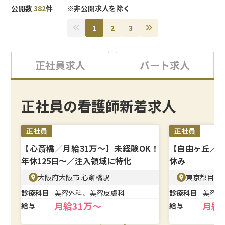
広げられます。
公開数
382
件 ※非公開求人を除く
＜待遇＞
1
2
3
賞与年2回に加え、毎月のインセンティブ支給で高収入も
目指せます。残業は月5〜10時間程度と少なく、完全週休
2日制のため、無理なくキャリアアップに集中できる環境
正社員求人
パート求人
です。
正社員の看護師新着求人
正社員
正社員
【心斎橋／月給31万〜】未経験OK！
【自由ヶ丘／月
年休125日〜／注入領域に特化
休み
大阪府大阪市 心斎橋駅
東京都目黒
診療科目
美容外科、美容皮膚科
診療科目
美容皮
月給31万～
月給
給与
給与