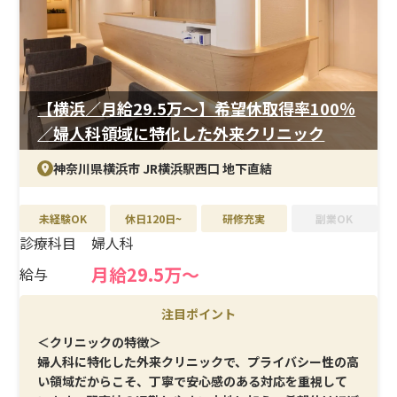
賞与・報奨金制度あり。有給消化率100％で、残業も月10
時間以内と少なめです。社員割引制度もあり、自分自身の
美容も楽しみながら働ける環境です。
【横浜／月給29.5万〜】希望休取得率100％
／婦人科領域に特化した外来クリニック
神奈川県横浜市 JR横浜駅西口 地下直結
未経験OK
休日120日~
研修充実
副業OK
診療科目
婦人科
月給29.5万〜
給与
注目ポイント
＜クリニックの特徴＞
婦人科に特化した外来クリニックで、プライバシー性の高
い領域だからこそ、丁寧で安心感のある対応を重視して