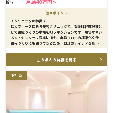
月給40万円～
給与
注目ポイント
＜クリニックの特徴＞
拡大フェーズにある美容クリニックで、看護師幹部候補と
して組織づくりの中核を担うポジションです。現場マネジ
メントやスタッフ育成に加え、業務フローの標準化や仕
組みづくりにも関与できるため、自身のアイデアを形に
しやすい環境です。裁量を持って働きたい方に適していま
す。
この求人の詳細を見る
＜メイン施術＞
二重整形・クマ取り・糸リフトといった美容外科施術を
正社員
中心に、美容皮膚科メニューも幅広く提供しています。患
者様満足度を重視した施術提供に関われるため、技術だ
けでなく接遇や提案力も高められます。
＜待遇＞
賞与年2回・毎月のインセンティブ支給と、成果がダイレ
クトに収入へ反映される仕組みです。残業は少なめで、完