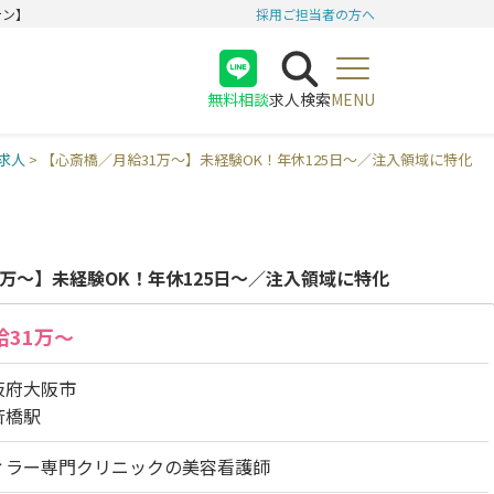
テン】
採用ご担当者の方へ
無料相談
求人検索
MENU
医師
求人
>
【心斎橋／月給31万〜】未経験OK！年休125日〜／注入領域に特化
看護師
受付
1万〜】未経験OK！年休125日〜／注入領域に特化
給31万～
阪府大阪市
斎橋駅
ィラー専門クリニックの美容看護師