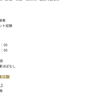
験者
ント経験
：00
：00
間
業ほぼなし
務日数
上】
務