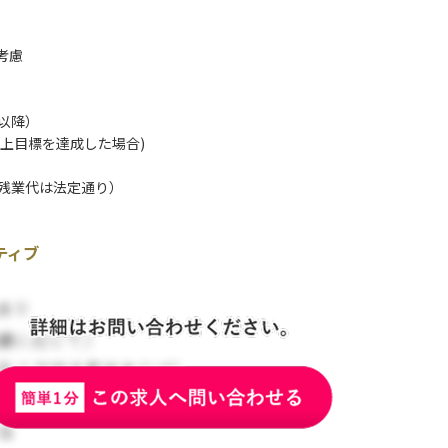
考慮
以降）
売上目標を達成した場合)
残業代は法定通り）
ティブ