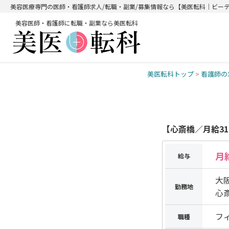
美容医療専門の医師・看護師求人/転職・副業/募集情報なら【美医転科｜ビー
美容医師・看護師に転職・副業なら美医転科
美医転科トップ
>
看護師の
【心斎橋／月給3
月
給与
大
勤務地
心
フ
職種