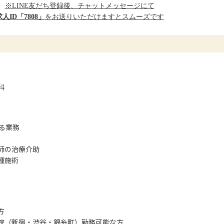
※LINE友だち登録後、チャットメッセージにて
求人ID「7808」
をお送りいただけますとスムーズです
科
る業務
師の治療介助
種施術
方
院（新宿・渋谷・錦糸町）勤務可能な方