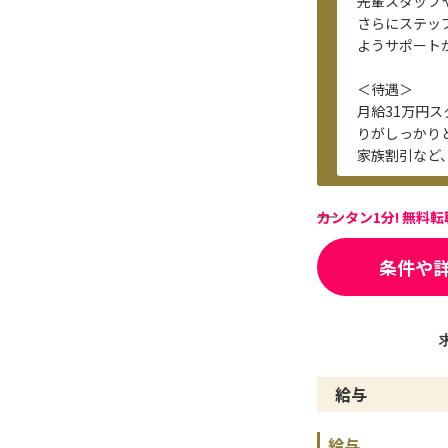
先輩スタッフ
さらにステッ
ようサポート
＜待遇＞
月給31万円
りがしっかり
家族割引など
カンタン1分! 無料
条件や
給与
給与