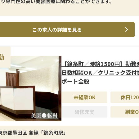
より専門性の高い美容医療に関わることができます。
イン施術＞
ルロン酸などの注入治療に特化しており、手技の違いや薬剤の
この求人の詳細を見る
深い知識が求められる領域です。
修制度＞
者に対しても丁寧な引き継ぎ・サポート体制あり。新しい薬剤
勤
する知識も随時アップデートされます。
【錦糸町／時給1500円】勤務
日数相談OK／クリニック受付
遇＞
ポート全般
4ヶ月分（昨年実績）、報奨金支給あり。
未経験OK
休日120
研修充実
副業O
東京都墨田区 各線「錦糸町駅」