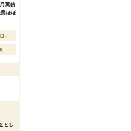
場での
ヶ月実績
して活
残業ほぼ
ップが
日~
ます。
K
、健康
ける職
ととも