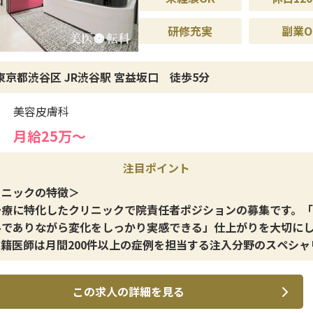
研修充実
副業O
東京都渋谷区 JR渋谷駅 宮益坂口 徒歩5分
美容皮膚科
月給25万〜
注目ポイント
リニックの特徴＞
治療に特化したクリニックで院責任者ポジションの募集です。
ルでありながら変化をしっかり実感できる」仕上がりを大切に
在籍医師は月間200件以上の症例を担当する注入分野のスペシャ
この求人の詳細を見る
イン施術＞