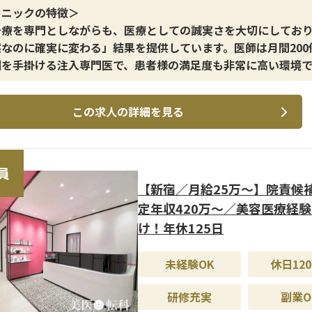
リニックの特徴＞
治療を専門としながらも、医療としての誠実さを大切にしてお
然なのに確実に変わる」結果を提供しています。医師は月間200
例を手掛ける注入専門医で、患者様の満足度も非常に高い環境で
イン施術＞
この求人の詳細を見る
ルロン酸やボトックスを中心とした注入施術を主軸とし、切ら
フェイスラインを実現する技術に強みがあります。
修制度＞
員
医療経験者を対象としつつも、入職後は丁寧なOJTがあり、現
【新宿／月給25万〜】院責候
力やマネジメント力を安心して磨けます。将来的に院責候補と
定年収420万〜／美容医療経
きるよう、教育や売上管理など幅広い業務を通じてキャリアア
け！年休125日
です。
未経験OK
休日120
遇＞
は年2回（昨年実績4か月分）、インセンティブ制度も整ってい
研修充実
副業O
休日125日とプライベートの時間も確保でき、社員割引や家族割