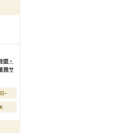
特徴な
や施術
時間・
業務サ
日~
K