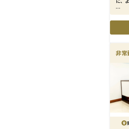
に、
＜メ
ヒア
ど、
＜研
経験
非常
に関
＜待
賞与