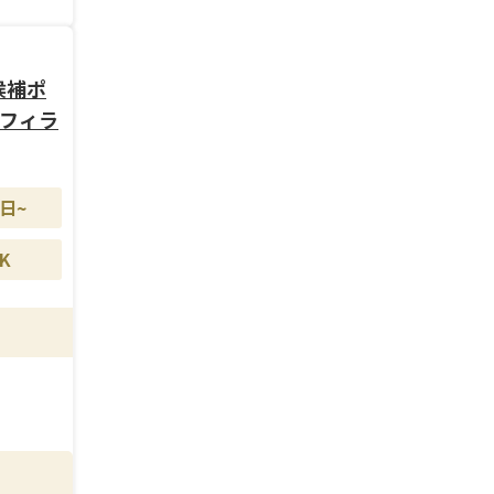
置に頼
を抑え
候補ポ
／フィラ
的なス
理にも
も視野
日~
K
センテ
をつけ
も充実