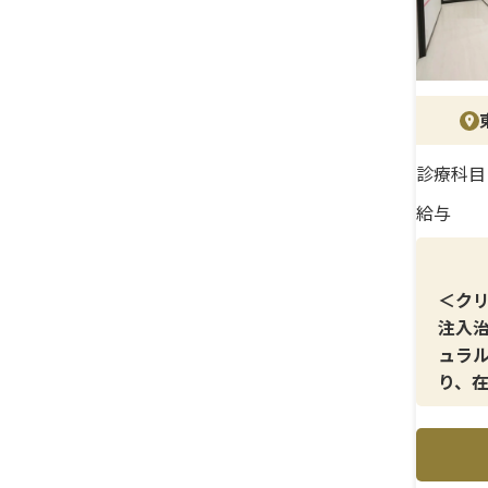
診療科目
給与
＜ク
注入
ュラ
り、
です。
＜メ