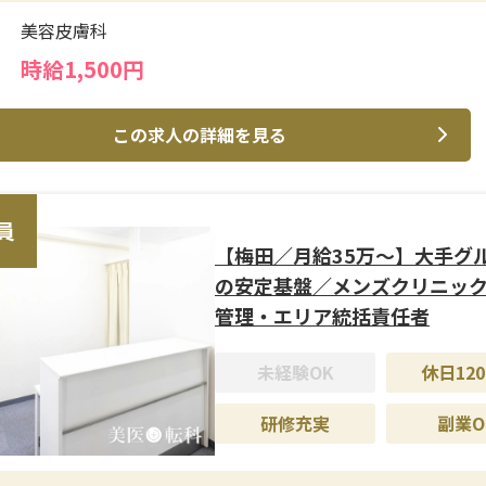
美容皮膚科
時給1,500円
この求人の詳細を見る
員
【梅田／月給35万〜】大手グ
の安定基盤／メンズクリニッ
管理・エリア統括責任者
未経験OK
休日120
研修充実
副業O