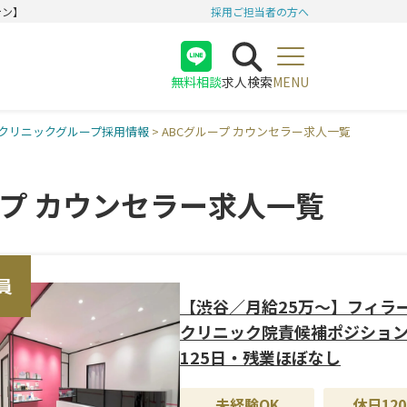
テン】
採用ご担当者の方へ
無料相談
求人検索
MENU
医師
クリニックグループ採用情報
>
ABCグループ カウンセラー求人一覧
看護師
受付
ープ カウンセラー求人一覧
員
【渋谷／月給25万〜】フィラ
クリニック院責候補ポジショ
125日・残業ほぼなし
未経験OK
休日120