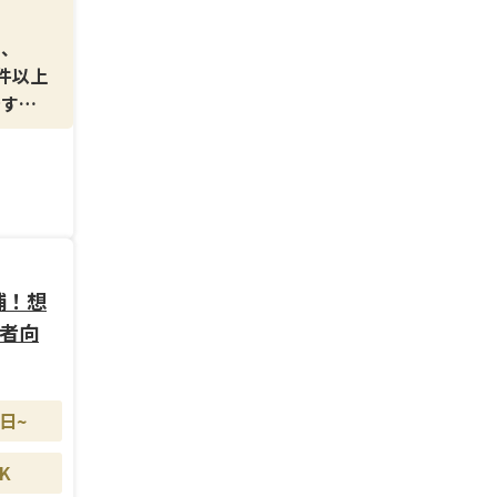
り、
件以上
す。
ずに理
場での
補！想
して活
験者向
ップが
日~
ます。
K
、健康