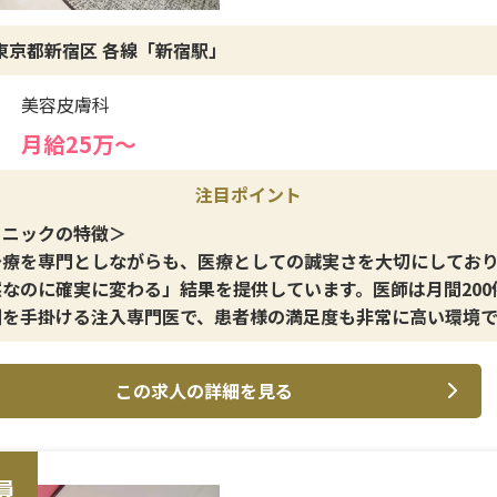
・婦人科健診、社員旅行など福利厚生も充実。長く安心して働
東京都新宿区 各線「新宿駅」
境です。
美容皮膚科
月給25万〜
注目ポイント
リニックの特徴＞
治療を専門としながらも、医療としての誠実さを大切にしてお
然なのに確実に変わる」結果を提供しています。医師は月間200
例を手掛ける注入専門医で、患者様の満足度も非常に高い環境で
イン施術＞
この求人の詳細を見る
ルロン酸やボトックスを中心とした注入施術を主軸とし、切ら
フェイスラインを実現する技術に強みがあります。
修制度＞
員