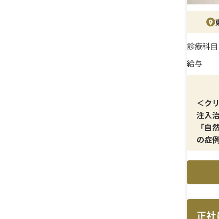
診断
場環
診療科目
給与
＜ク
注入
「自
の症
＜メ
ヒア
想の
＜研
正社