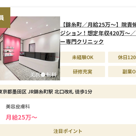
ルロン酸・ボトックスを中心とした注入施術を軸に、外科的処
フェイスラインや輪郭形成を行う点が特徴です。ダウンタイム
、理想に近づける施術を提供しています。
員
【錦糸町／月給25万〜】院責
修制度＞
ジション！想定年収420万〜
医療経験者を歓迎しつつ、入職後は現場でのOJTを通じて実践
ー専門クリニック
を習得できます。施術対応だけでなく、スタッフ育成や数値管
ることができ、将来的には院責ポジションへのステップアップ
未経験OK
休日120
れたキャリア形成が可能です。
研修充実
副業O
遇＞
は年2回支給（前年度実績4か月分）に加え、成果に応じたイン
東京都墨田区 JR錦糸町駅 北口改札 徒歩1分
制度も整備されています。年間休日125日とオンオフのメリハリ
く、社員割引・家族割、各種健康診断、社員旅行など福利厚生
美容皮膚科
います。安定した環境で長期的に勤務しやすい職場です。
月給25万〜
注目ポイント