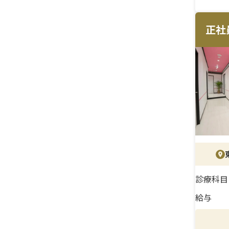
ヒア
らず
つつ
正社
＜研
美容
キル
関わ
に入
＜待
賞与
ィブ
やす
診療科目
して
給与