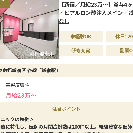
医療経験者を対象としつつも、入職後は丁寧なOJTがあり、現
【新宿／月給23万〜】賞与4
力やマネジメント力を安心して磨けます。将来的に院責候補と
／ヒアルロン酸注入メイン／
きるよう、教育や売上管理など幅広い業務を通じてキャリアア
なし
です。
未経験OK
休日120
遇＞
は年2回（昨年実績4か月分）、インセンティブ制度も整ってい
研修充実
副業O
休日125日とプライベートの時間も確保でき、社員割引や家族割
・婦人科健診、社員旅行など福利厚生も充実。長く安心して働
東京都新宿区 各線「新宿駅」
境です。
美容皮膚科
月給23万〜
注目ポイント
リニックの特徴＞
治療に特化し、医師の月間症例数は200件以上。経験豊富な医師