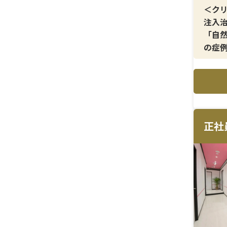
＜ク
注入
「自
の症
＜メ
ヒア
想の
＜研
正社
美容
対応
躍で
可能
＜待
賞与
年間