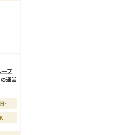
ループ
クの運営
日~
K