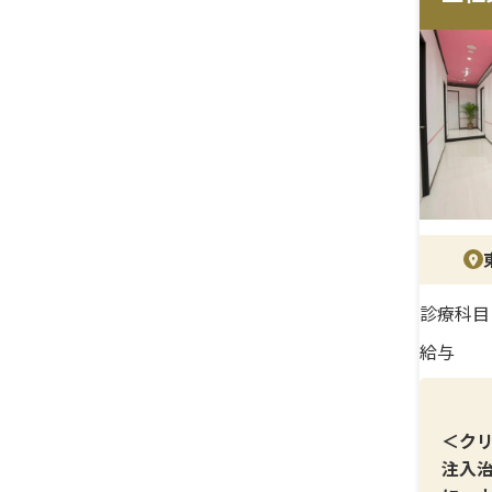
美容
対応
躍で
可能
＜待
賞与
年間
診断
場環
診療科目
給与
＜ク
注入