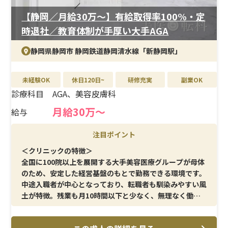
化にも対応しやすい環境です。
【静岡／月給30万〜】有給取得率100%・定
時退社／教育体制が手厚い大手AGA
静岡県静岡市 静岡鉄道静岡清水線「新静岡駅」
未経験OK
休日120日~
研修充実
副業OK
診療科目
AGA、美容皮膚科
月給30万〜
給与
注目ポイント
＜クリニックの特徴＞
全国に100院以上を展開する大手美容医療グループが母体
のため、安定した経営基盤のもとで勤務できる環境です。
中途入職者が中心となっており、転職者も馴染みやすい風
土が特徴。残業も月10時間以下と少なく、無理なく働き
続けられる体制が整っています。