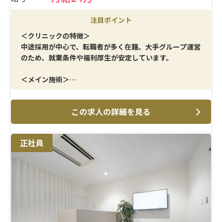
注目ポイント
＜クリニックの特徴＞
中途採用が中心で、転職者が多く在籍。大手グループ運営
のため、就業条件や福利厚生が安定しています。
＜メイン施術＞
AGA治療・美容皮膚科を中心に、採血・点滴・処置室管
理など幅広く担当します。
この求人の詳細を見る
＜研修制度＞
実務を通して学ぶOJT体制で、経験に応じた業務分担を実
正社員
施。無理なく業務に馴染めます。
＜待遇＞
残業は月10時間以下。結婚・出産祝金（第一子30万円、
第二子40万円）と、育休取得率 女性100％・男性33％の
実績があります。