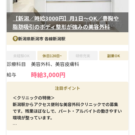
【新潟／時給3000円】月1日～OK／豊胸や
脂肪吸引のボディ整形が強みの美容外科
新潟県新潟市 各線新潟駅
未経験OK
休日120日~
研修充実
副業OK
診療科目
美容外科、美容皮膚科
時給3,000円
給与
注目ポイント
＜クリニックの特徴＞
新潟駅からアクセス便利な美容外科クリニックでの募集
です。残業ほぼなしで、パート・アルバイトの働きやすい
環境が整っています。
＜メイン施術＞