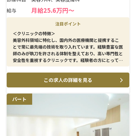
月給25.6万円〜
給与
注目ポイント
＜クリニックの特徴＞
美容外科領域に特化し、国内外の医療機関と提携するこ
とで常に最先端の技術を取り入れています。経験豊富な医
師のみが執刀を許される体制を整えており、高い専門性と
安全性を重視するクリニックです。経験者の方にとって、
専門スキルをさらに磨きながら安心して働ける環境が整
っています。
この求人の詳細を見る
＜メイン施術＞
外科系の美容施術を中心に、注射や点滴などの基本的な
パート
処置まで幅広く担当していただきます。オペ室経験を活か
せるほか、美容外科ならではの治療介助にも携わること
ができ、キャリアを活かしたやりがいある業務に取り組め
ます。
＜待遇＞