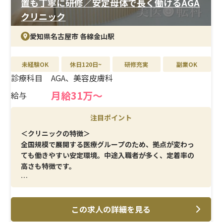
置も丁寧に研修／安定母体で長く働けるAGA
クリニック
愛知県名古屋市 各線金山駅
未経験OK
休日120日~
研修充実
副業OK
診療科目
AGA、美容皮膚科
月給31万〜
給与
注目ポイント
＜クリニックの特徴＞
全国規模で展開する医療グループのため、拠点が変わっ
ても働きやすい安定環境。中途入職者が多く、定着率の
高さも特徴です。
＜メイン施術＞
AGA治療・美容皮膚科を軸に、日常的な看護業務を担
この求人の詳細を見る
当。過度な負担がなく、安定した業務量です。