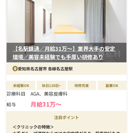
＜待遇＞
月給33万円以上、年間休日125日。結婚・出産祝金は第一
子30万円、第二子40万円を支給。育休取得率は女性
100％、男性33％と、ライフイベント後も安定して働ける
実績があります。
【名駅錦通／月給31万〜】業界大手の安定
環境／美容未経験でも手厚い研修あり
愛知県名古屋市 各線名古屋駅
未経験OK
休日120日~
研修充実
副業OK
診療科目
AGA、美容皮膚科
月給31万〜
給与
注目ポイント
＜クリニックの特徴＞