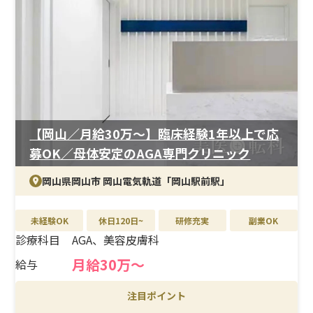
臨床経験3年以上が応募条件となりますが、美容外科未経
験の方も、経験豊富な医師や先輩スタッフによるOJTで
しっかりフォローされます。主体的に学ぶ姿勢を大切にし
ている職場です。
＜待遇＞
月給37万円スタート、年収ベースでも高水準。昇給・賞
与に加え、報奨金や各種手当も充実しています。年間休日
125日、月20日勤務でプライベートも確保しやすく、長く
【岡山／月給30万〜】臨床経験1年以上で応
働ける環境が整っています。社員割引や家族割引制度、社
募OK／母体安定のAGA専門クリニック
内イベントなど福利厚生も豊富です。
岡山県岡山市 岡山電気軌道「岡山駅前駅」
未経験OK
休日120日~
研修充実
副業OK
診療科目
AGA、美容皮膚科
月給30万〜
給与
注目ポイント