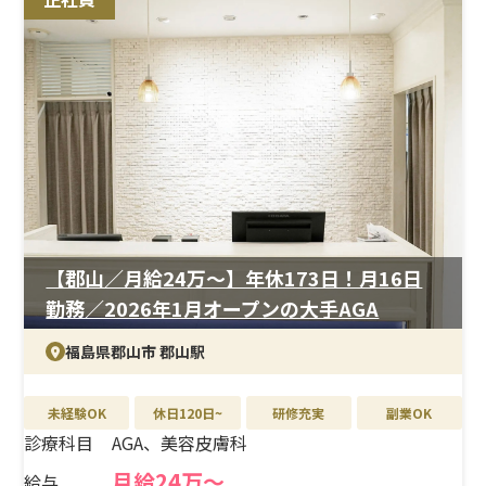
【郡山／月給24万〜】年休173日！月16日
勤務／2026年1月オープンの大手AGA
福島県郡山市 郡山駅
未経験OK
休日120日~
研修充実
副業OK
診療科目
AGA、美容皮膚科
月給24万〜
給与