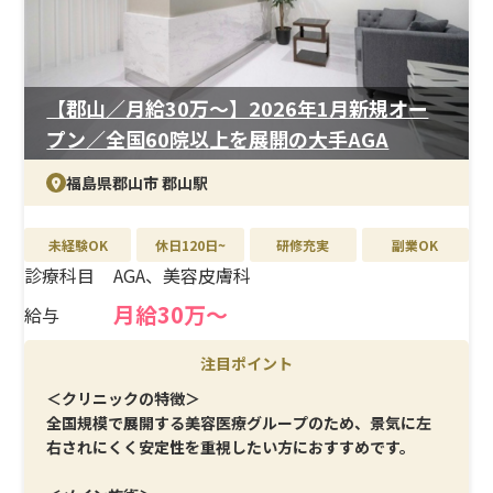
【郡山／月給30万〜】2026年1月新規オー
プン／全国60院以上を展開の大手AGA
福島県郡山市 郡山駅
未経験OK
休日120日~
研修充実
副業OK
診療科目
AGA、美容皮膚科
月給30万〜
給与
注目ポイント
＜クリニックの特徴＞
全国規模で展開する美容医療グループのため、景気に左
右されにくく安定性を重視したい方におすすめです。