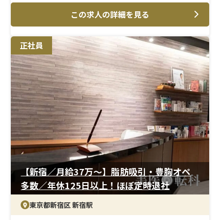
美容外科・美容皮膚科における医師の治療介助や注射、
この求人の詳細を見る
採血、点滴などの美容施術を担当していただきます。
＜待遇＞
正社員
時給3,000円（未経験者は2,500円）と高めの設定で、交
通費は全額支給。休憩1時間含む実働8時間のシフト制勤
務で、プライベートとの両立もしやすい職場です。
【新宿／月給37万〜】脂肪吸引・豊胸オペ
多数／年休125日以上！ほぼ定時退社
東京都新宿区 新宿駅