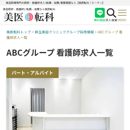
美容医療専門の医師・看護師求人/転職・副業/募集情報なら【美医転科｜ビーテン】
美容医師・看護師に転職・副業なら美医転科
無料相談
求人検索
MENU
美医転科トップ
>
麻生美容クリニックグループ採用情報
>
ABCグループ 看
医師
護師求人一覧
看護師
ABCグループ 看護師求人一覧
受付
パート・アルバイト