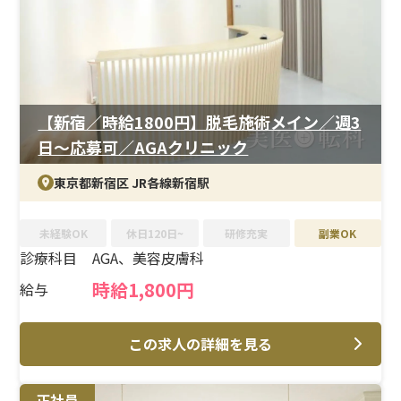
月16日勤務で月給25.6万円以上と、プライベートと両立
しやすい勤務体系が魅力。昇給・賞与に加え、社員割引
や各種祝い金など福利厚生も充実しています。
【新宿／時給1800円】脱毛施術メイン／週3
日～応募可／AGAクリニック
東京都新宿区 JR各線新宿駅
未経験OK
休日120日~
研修充実
副業OK
診療科目
AGA、美容皮膚科
時給1,800円
給与
この求人の詳細を見る
正社員