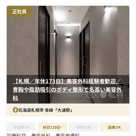
＜研修制度＞
正社員
業務マニュアルと現場OJTを組み合わせた教育体制で、美
容未経験の方も安心して業務に取り組めます。
＜待遇＞
月給33万円以上、年間休日125日。結婚・出産祝金は第一
子30万円、第二子40万円を支給。育休取得率は女性
100％、男性33％と、実績に裏付けられた制度がありま
す。
【札幌／年休173日】美容外科経験者歓迎／
豊胸や脂肪吸引のボディ整形で名高い美容外
科
北海道札幌市 各線「大通駅」
未経験OK
休日120日~
研修充実
副業OK
診療科目
美容外科、美容皮膚科