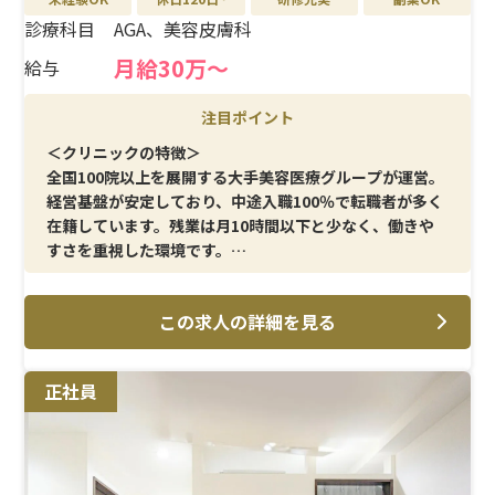
診療科目
AGA、美容皮膚科
月給30万〜
給与
注目ポイント
＜クリニックの特徴＞
全国100院以上を展開する大手美容医療グループが運営。
経営基盤が安定しており、中途入職100％で転職者が多く
在籍しています。残業は月10時間以下と少なく、働きや
すさを重視した環境です。
＜メイン施術＞
この求人の詳細を見る
AGA治療・美容皮膚科を中心に、採血・点滴・メソセラ
ピーなど、看護師としての基礎スキルを活かせる業務が中
心です。
正社員
＜研修制度＞
美容未経験でも安心できるよう、現場での丁寧なOJT体
制を整備。業務を段階的に覚えられるため、不安なくス
タートできます。