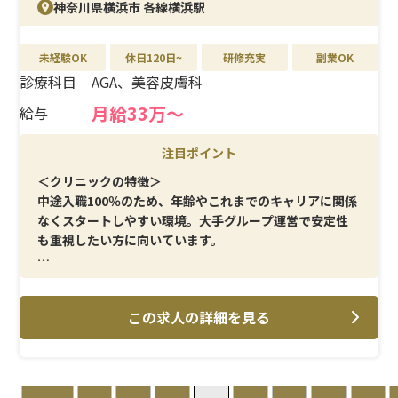
神奈川県横浜市 各線横浜駅
未経験OK
休日120日~
研修充実
副業OK
診療科目
AGA、美容皮膚科
月給33万〜
給与
注目ポイント
＜クリニックの特徴＞
中途入職100％のため、年齢やこれまでのキャリアに関係
なくスタートしやすい環境。大手グループ運営で安定性
も重視したい方に向いています。
＜メイン施術＞
AGA治療・美容皮膚科に関する看護業務が中心。専門性
この求人の詳細を見る
を身につけながら、無理のないペースで働けます。
＜研修制度＞
現場でのOJTを通して、業務内容を一つずつ確認。美容分
野が初めてでも、段階的に慣れていけます。