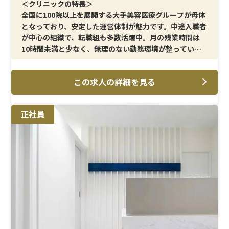
＜クリニックの特長＞
全国に100院以上を展開する大手美容医療グループが母体
となっており、安定した運営体制が魅力です。中途入職者
が中心の組織で、転職組も多数活躍中。月の残業時間は
10時間未満と少なく、無理のない勤務環境が整っていま
す。
この求人の詳細を見る
＜主な業務内容＞
AGA領域を中心に、採血・点滴・メソセラピーなどを担
当します。これまでに培った看護技術を活かしながら、美
正社員
容医療の分野で経験を積むことができます。
＜教育体制＞
美容分野が未経験の方でも安心できるよう、現場での
OJTを中心としたサポート体制を構築。段階的に業務を
習得できるため、無理なく実務に入っていけます。
＜勤務条件・福利厚生＞
年間休日は125日を確保。結婚・出産祝金として、第一子
30万円、第二子40万円を支給しています。育休取得率は
女性100％、男性33％と実績があり、ライフステージの変