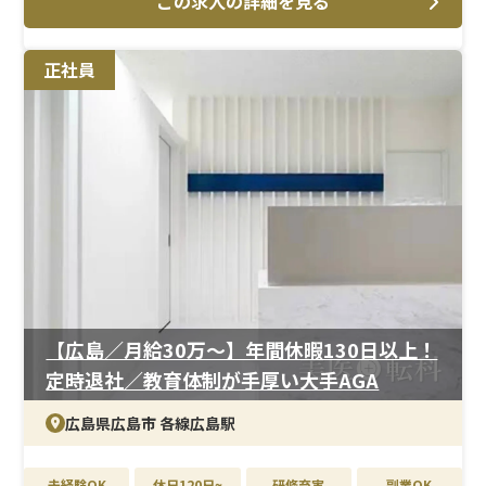
この求人の詳細を見る
＜メイン施術＞
AGA治療や美容皮膚科領域を中心に、採血・点滴・メソ
セラピーなどを担当いただきます。これまでの看護師経験
正社員
を活かしながら、美容医療の分野にスムーズにチャレン
ジできる業務内容です。
＜研修制度＞
美容未経験の方でも安心してスタートできるよう、現場
でのOJTを中心とした教育体制を整えています。基礎から
段階的に業務を習得できるため、無理なくスキルを身に
つけることが可能です。
＜待遇＞
年間休日125日と働きやすさも魅力です。結婚・出産祝い
金（第一子30万円、第二子以降40万円）など福利厚生も
【広島／月給30万〜】年間休暇130日以上！
充実。育休取得実績も高く、ライフステージの変化に合
定時退社／教育体制が手厚い大手AGA
わせて長く働ける環境が整っています。
広島県広島市 各線広島駅
未経験OK
休日120日~
研修充実
副業OK