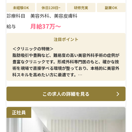
未経験OK
休日120日~
研修充実
副業OK
診療科目
美容外科、美容皮膚科
月給37万〜
給与
注目ポイント
＜クリニックの特徴＞
脂肪吸引や豊胸など、難易度の高い美容外科手術の症例が
豊富なクリニックです。形成外科専門医のもと、確かな技
術を現場で直接学べる環境が整っており、本格的に美容外
科スキルを高めたい方に最適です。
＜メイン施術＞
この求人の詳細を見る
脂肪吸引、豊胸、注入治療をはじめとする美容外科手術
の介助がメインです。施術件数も多く、オペに携わる機会
が豊富なので、実践を通じて確実に経験値を積むことがで
正社員
きます。
＜研修制度＞