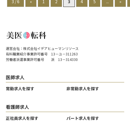
3 / 6
«
1
2
3
4
5
...
»
＜待遇＞
年間休日125日、残業は月10時間以下。結婚・出産祝金
（第一子30万円、第二子40万円）、育休取得率 女性
100％・男性33％と、長期就業を支える制度が整っていま
す。
運営会社：株式会社イデアヒューマンリソース
有料職業紹介事業許可番号 13－ユ－311263
労働者派遣事業許可番号 派 13－314330
医師求人
常勤求人を探す
非常勤求人を探す
看護師求人
正社員求人を探す
パート求人を探す