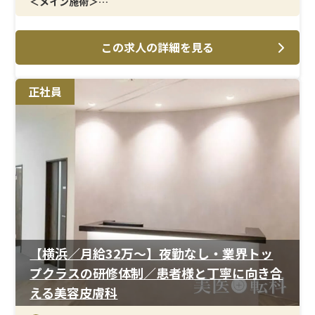
＜メイン施術＞
AGA治療・美容皮膚科に関わる看護業務全般。日常業務
が中心で、落ち着いて働けます。
この求人の詳細を見る
＜研修制度＞
業務マニュアルとOJTを併用し、業務内容を一つずつ確
正社員
認。美容未経験でも無理なく慣れていけます。
＜待遇＞
月給33万円以上、年間休日125日。結婚・出産祝金は第一
子30万円、第二子40万円。育休取得率は女性100％、男
性33％と、制度面の安心感があります。
【横浜／月給32万〜】夜勤なし・業界トッ
プクラスの研修体制／患者様と丁寧に向き合
える美容皮膚科