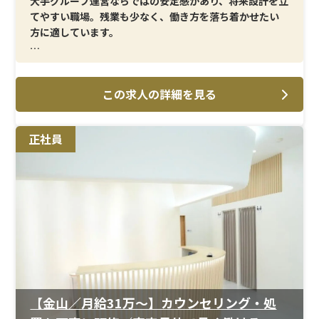
大手グループ運営ならではの安定感があり、将来設計を立
てやすい職場。残業も少なく、働き方を落ち着かせたい
方に適しています。
＜メイン施術＞
AGA治療や美容皮膚科に関する看護業務が中心。患者様
この求人の詳細を見る
対応を重視した診療スタイルです。
＜研修制度＞
正社員
臨床経験をベースに、美容分野の知識や技術を身につけ
られる研修体制。現場スタッフのフォローも充実してい
ます。
＜待遇＞
年間休日125日、残業は月10時間以下。結婚・出産祝金
（第一子30万円、第二子40万円）と、育休取得率 女性
100％・男性33％の実績があります。
【金山／月給31万〜】カウンセリング・処