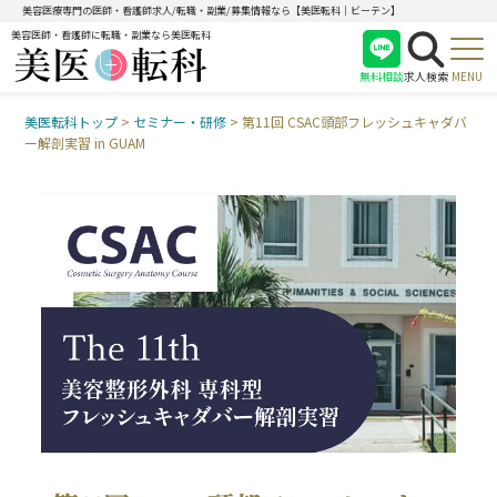
美容医療専門の医師・看護師求人/転職・副業/募集情報なら【美医転科｜ビーテン】
美容医師・看護師に転職・副業なら美医転科
無料相談
求人検索
MENU
美医転科トップ
>
セミナー・研修
>
第11回 CSAC頭部フレッシュキャダバ
医師
ー解剖実習 in GUAM
看護師
受付