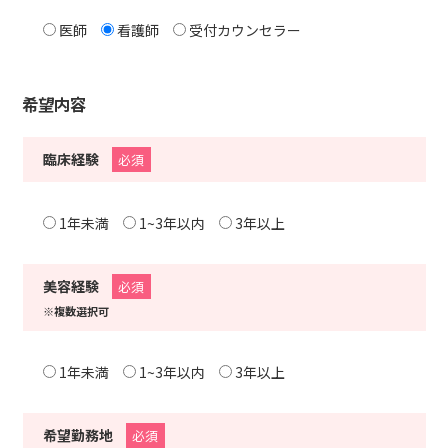
医師
看護師
受付カウンセラー
希望内容
臨床経験
必須
1年未満
1~3年以内
3年以上
美容経験
必須
※複数選択可
1年未満
1~3年以内
3年以上
希望勤務地
必須