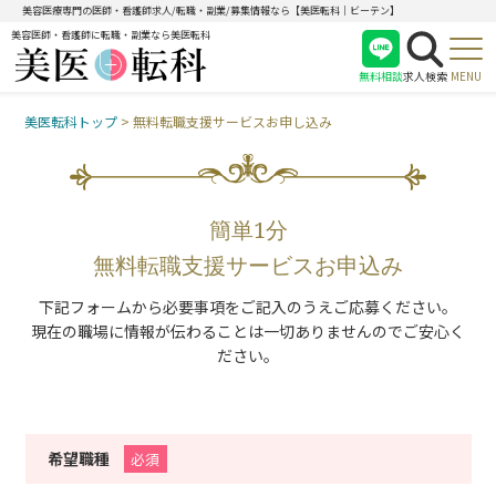
美容医療専門の医師・看護師求人/転職・副業/募集情報なら【美医転科｜ビーテン】
美容医師・看護師に転職・副業なら美医転科
無料相談
求人検索
MENU
美医転科トップ
>
無料転職支援サービスお申し込み
医師
看護師
受付
簡単1分
無料転職支援サービスお申込み
下記フォームから必要事項をご記入のうえご応募ください。
現在の職場に情報が伝わることは一切ありませんのでご安心く
ださい。
希望職種
必須