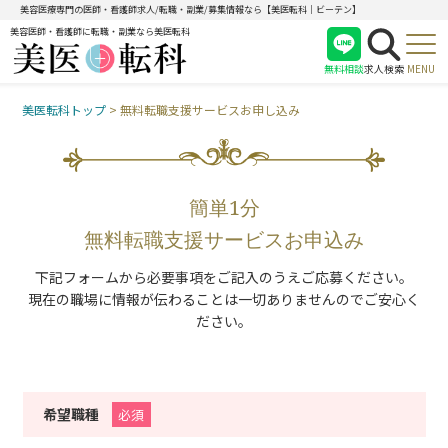
美容医療専門の医師・看護師求人/転職・副業/募集情報なら【美医転科｜ビーテン】
美容医師・看護師に転職・副業なら美医転科
無料相談
求人検索
MENU
美医転科トップ
>
無料転職支援サービスお申し込み
医師
看護師
受付
簡単1分
無料転職支援サービスお申込み
下記フォームから必要事項をご記入のうえご応募ください。
現在の職場に情報が伝わることは一切ありませんのでご安心く
ださい。
希望職種
必須