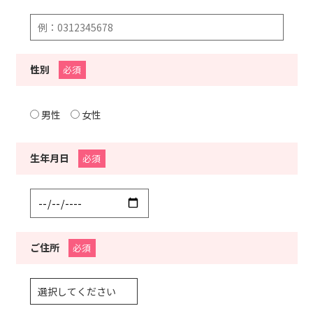
性別
必須
男性
女性
生年月日
必須
ご住所
必須