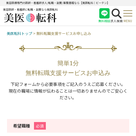
美容医療専門の医師・看護師求人/転職・副業/募集情報なら【美医転科｜ビーテン】
美容医師・看護師に転職・副業なら美医転科
無料相談
求人検索
MENU
美医転科トップ
>
無料転職支援サービスお申し込み
医師
看護師
受付
簡単1分
無料転職支援サービスお申込み
下記フォームから必要事項をご記入のうえご応募ください。
現在の職場に情報が伝わることは一切ありませんのでご安心く
ださい。
希望職種
必須