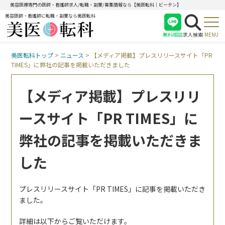
美容医療専門の医師・看護師求人/転職・副業/募集情報なら【美医転科｜ビーテン】
美容医師・看護師に転職・副業なら美医転科
無料相談
求人検索
MENU
美医転科トップ
>
ニュース
>
【メディア掲載】プレスリリースサイト「PR
医師
TIMES」に弊社の記事を掲載いただきました
看護師
受付
【メディア掲載】プレスリリ
ースサイト「PR TIMES」に
弊社の記事を掲載いただきま
した
プレスリリースサイト「PR TIMES」に記事を掲載いただき
ました。
詳細は以下からご覧いただけます。