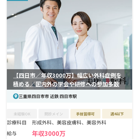
＜研修制度＞
電子カルテ操作からレーザー適応、施術の実技まで、習熟
度に応じて丁寧にフォローが入ります。外部研究会や院内
勉強会も充実しており、最新の知識を学び続けられる環境
です。
＜待遇＞
休日制度がしっかりしており、ワークライフバランスを重
視した働き方が可能です。働きながら育児を続けたい方に
も配慮された体制で、長期的にキャリアを築けます。
【四日市／年収3000万】幅広い外科症例を
積める／国内外の学会や研修への参加多数
三重県四日市市 近鉄 四日市駅
未経験OK
問診メイン
手技習得可
週4以下
診療科目
形成外科、美容皮膚科、美容外科
年収3000万
給与