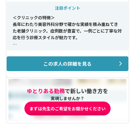
注目ポイント
＜クリニックの特徴＞
長年にわたり美容外科分野で確かな実績を積み重ねてき
た老舗クリニック。症例数が豊富で、一例ごとに丁寧な対
応を行う診療スタイルが魅力です。
＜メイン施術＞
二重・目元形成、鼻形成、フェイスリフト、脂肪吸引、
この求人の詳細を見る
若返り治療など幅広い美容外科施術を網羅。多彩な症例
に携われる環境があります。
＜研修制度＞
ゆとりある勤務
で新しい働き方を
経験やスキルに応じた個別指導体制を完備。国内外の学
会や研修会への参加を通して、最先端の技術と知識を習得
実現しませんか？
できます。
まずは先生のご希望をお聞かせください
＜待遇＞
平均年収3,000万円以上、社会保険完備。勤務日数や休日
は柔軟に設定でき、安定収入とライフスタイルの両立が可