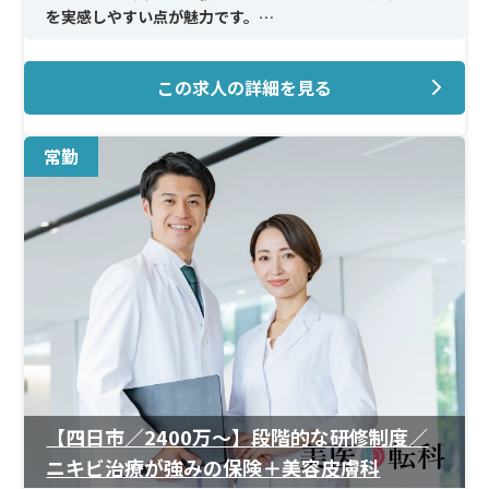
を実感しやすい点が魅力です。
＜メイン施術＞
この求人の詳細を見る
しみ・ホクロ治療、フォト系・レーザー治療、ニキビ治
療、医療脱毛など、多様な美容皮膚科施術に携われます。
基礎から応用まで段階的に担当でき、スキルを均等に広げ
常勤
られます。
＜研修制度＞
初期は保険診療や院内システム、レーザー適応などを丁
寧にトレーニング。半年以内にしみ診断やホクロ治療まで
一通りこなせるよう、実践的な指導が行われます。未経験
でも安心してステップアップできます。
＜待遇＞
完全週休2日制でプライベートと両立しやすい環境です。
育児サポートにも理解があり、長期的に働きやすい体制が
整っています。
【四日市／2400万〜】段階的な研修制度／
ニキビ治療が強みの保険＋美容皮膚科