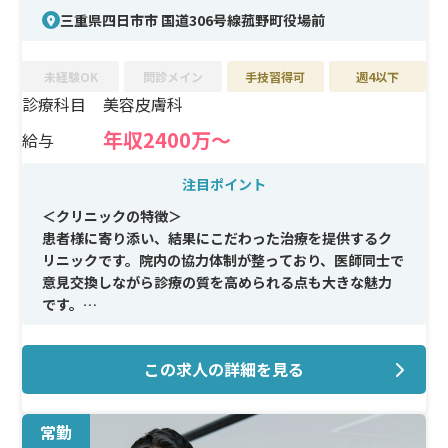
三重県四日市市 国道306号線菰野町役場前
未経験OK
問診メイン
手技習得可
週4以下
診療科目
美容皮膚科
年収2400万〜
給与
注目ポイント
＜クリニックの特徴＞
患者様に寄り添い、結果にこだわった治療を提供するク
リニックです。院内の協力体制が整っており、医師同士で
意見交換しながら診療の質を高められる点も大きな魅力
です。
＜メイン施術＞
この求人の詳細を見る
肌質改善、しみ・ホクロ治療、各種レーザー治療、医療
脱毛など、美容皮膚科の主要施術を幅広く担当できます。
一般皮膚科から美容まで総合的に診療できる力が身につ
常勤
きます。