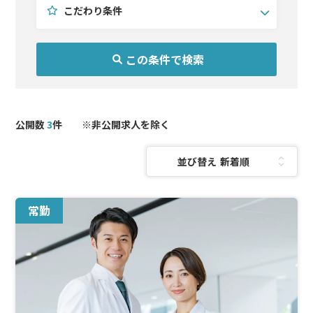
こだわり条件
診療科目を選択(複数選択可)
こだわり条件を選択(複数選択可)
エリアを選択(複数選択可)
北海道・東北
耳鼻咽喉科
未経験OK
公開数
3
件 ※非公開求人を除く
関東
形成外科
問診メイン
北陸・甲信越
皮膚科
手技習得可
並び替え：
東海
医療痩身
週4以下
関西
予防医療
中国・四国
AGA
常勤
九州・沖縄
美容外科
美容皮膚科
泌尿器科
麻酔科