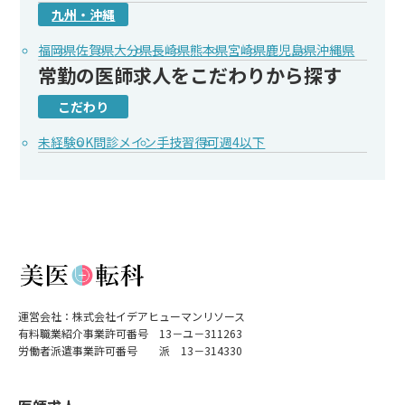
九州・沖縄
福岡県
佐賀県
大分県
長崎県
熊本県
宮崎県
鹿児島県
沖縄県
常勤の医師求人をこだわりから探す
こだわり
未経験OK
問診メイン
手技習得可
週4以下
運営会社：株式会社イデアヒューマンリソース
有料職業紹介事業許可番号 13－ユ－311263
労働者派遣事業許可番号 派 13－314330