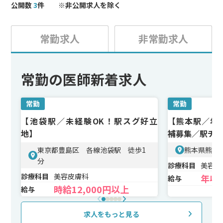
能です。
公開数
3
件 ※非公開求人を除く
常勤求人
非常勤求人
常勤の医師新着求人
常勤
常勤
【池袋駅／未経験OK！駅スグ好立
【熊本駅／年収
地】
補募集／駅チ
東京都豊島区 各線池袋駅 徒歩1
熊本県熊本
分
診療科目
美容皮
診療科目
美容皮膚科
年収2
給与
時給12,000円以上
給与
求人をもっと見る