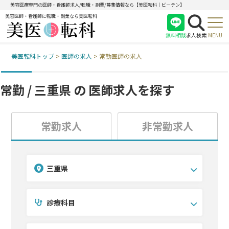
美容医療専門の医師・看護師求人/転職・副業/募集情報なら【美医転科｜ビーテン】
美容医師・看護師に転職・副業なら美医転科
無料相談
求人検索
MENU
美医転科トップ
>
医師の求人
>
常勤医師の求人
医師
看護師
常勤 / 三重県 の
医師求人を探す
受付
常勤求人
非常勤求人
三重県
診療科目