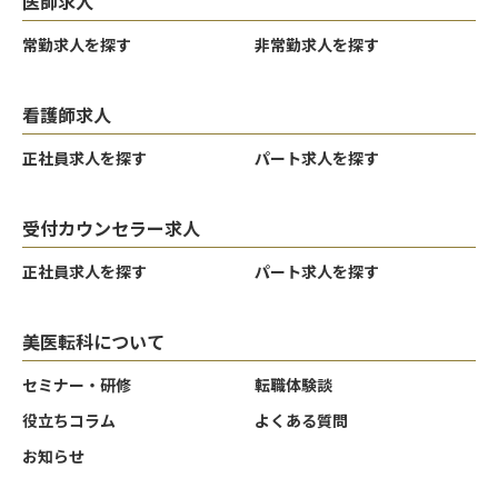
医師求人
常勤求人を探す
非常勤求人を探す
看護師求人
正社員求人を探す
パート求人を探す
受付カウンセラー求人
正社員求人を探す
パート求人を探す
美医転科について
クリア
クリア
クリア
決定する
決定する
決定する
セミナー・研修
転職体験談
役立ちコラム
よくある質問
お知らせ