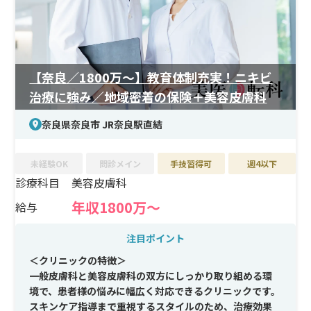
【奈良／1800万〜】教育体制充実！ニキビ
治療に強み／地域密着の保険＋美容皮膚科
奈良県奈良市 JR奈良駅直結
未経験OK
問診メイン
手技習得可
週4以下
診療科目
美容皮膚科
年収1800万〜
給与
注目ポイント
＜クリニックの特徴＞
一般皮膚科と美容皮膚科の双方にしっかり取り組める環
境で、患者様の悩みに幅広く対応できるクリニックです。
スキンケア指導まで重視するスタイルのため、治療効果