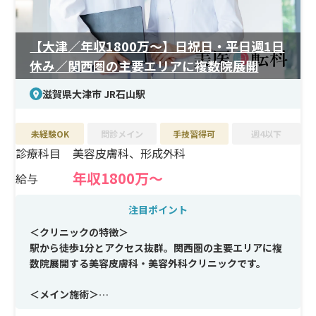
【大津／年収1800万〜】日祝日・平日週1日
休み／関西圏の主要エリアに複数院展開
滋賀県大津市 JR石山駅
未経験OK
問診メイン
手技習得可
週4以下
診療科目
美容皮膚科、形成外科
年収1800万〜
給与
注目ポイント
＜クリニックの特徴＞
駅から徒歩1分とアクセス抜群。関西圏の主要エリアに複
数院展開する美容皮膚科・美容外科クリニックです。
＜メイン施術＞
美容皮膚科治療全般から、外科的な施術（オペ）まで幅