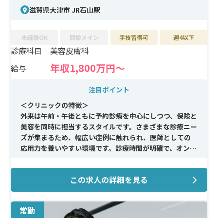
滋賀県大津市 JR石山駅
未経験OK
問診メイン
手技習得可
週4以下
診療科目
美容皮膚科
年収1,800万円～
給与
注目ポイント
＜クリニックの特徴＞
外来は午前・午後ともに予約診療を中心にしつつ、保険と
美容を同時に担当するスタイルです。さまざまな診療ニー
ズが集まるため、幅広い症例に触れられ、医師としての
応用力を養いやすい環境です。診療時間が明確で、オンオ
フの切り替えもしやすい点も魅力です。
この求人の詳細を見る
＜メイン施術＞
レーザー治療、スキンケア、注入などの美容皮膚科領域で
幅広い施術を経験できます。保険診療で皮膚トラブルに向
常勤
き合いながら、美容医療の専門性も高められる総合的な