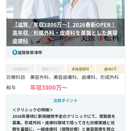
【滋賀／年収3800万〜】2026春新OPEN！
高年収／形成外科・皮膚科を基盤とした美容
皮膚科
滋賀県草津市
未経験OK
問診メイン
手技習得可
週4以下
診療科目
美容外科、美容皮膚科、皮膚科、形成外科
年収3800万〜
給与
注目ポイント
＜クリニックの特徴＞
2026年春頃に新規開院予定のクリニックにて、常勤医を
募集。形成外科・皮膚科領域で培ってきた診療実績と信
頼を基盤に、一般皮膚科（保険診療）と美容医療を両立