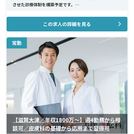
させた診療体制を構築予定です。
＜メイン施術＞
この求人の詳細を見る
トライビームレーザー／ピコレーザー／ポテンツァ／刺
青除去
Vビーム／YAGシャワー／マッサージピール／ヴェルベッ
常勤
トスキン／ダーマペン4
ボトックス／ヒアルロン酸／HIFU／デンシティ／BNLS
Ultimate
白玉注射／プラセンタ注射／アートメイク／頭皮アート
メイク／AGA
二重埋没／下眼瞼脱脂／ハムラ（表・裏）／切開重瞼／
眉下切開／目頭切開／目尻切開
人中短縮／小鼻縮小／小陰唇縮小／陥没乳頭
＜待遇＞
高年収を想定した給与体系に加え、学会参加補助制度あ
り。
【滋賀大津／年収1800万〜】週4勤務から相
談可／皮膚科の基礎から応用まで習得可