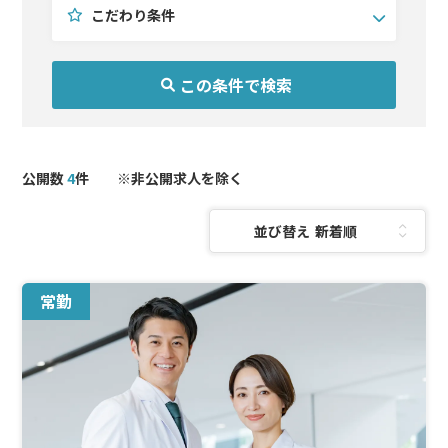
こだわり条件
公開数
診療科目を選択(複数選択可)
こだわり条件を選択(複数選択可)
エリアを選択(複数選択可)
4
件 ※非公開求人を除く
北海道・東北
耳鼻咽喉科
未経験OK
並び替え：
関東
形成外科
問診メイン
北陸・甲信越
皮膚科
手技習得可
東海
医療痩身
週4以下
常勤
関西
予防医療
中国・四国
AGA
九州・沖縄
美容外科
美容皮膚科
泌尿器科
麻酔科