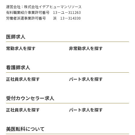
運営会社：株式会社イデアヒューマンリソース
有料職業紹介事業許可番号 13－ユ－311263
労働者派遣事業許可番号 派 13－314330
医師求人
常勤求人を探す
非常勤求人を探す
看護師求人
正社員求人を探す
パート求人を探す
受付カウンセラー求人
正社員求人を探す
パート求人を探す
クリア
クリア
クリア
決定する
決定する
決定する
美医転科について