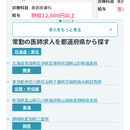
診療科目
美容皮
診療科目
美容皮膚科
年収2
給与
時給12,000円以上
給与
求人をもっと見る
常勤の医師求人を都道府県から探す
北海道・東北
北海道
青森県
岩手県
宮城県
秋田県
山形県
福島県
関東
東京都
神奈川県
埼玉県
千葉県
茨城県
栃木県
群馬県
北陸・甲信越
新潟県
富山県
石川県
福井県
山梨県
長野県
岐阜県
東海
静岡県
愛知県
三重県
関西