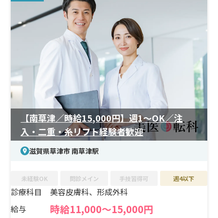
診療スタイルが特徴です。
＜研修制度＞
診療業務を通じて “その場で学べる” スタイルが整ってお
り、指導医やスタッフが技量に合わせて丁寧にサポートし
ます。美容医療が初めての方でも、段階的に施術領域を広
げられるような受け入れ体制が確立されています。
＜待遇＞
収入面では経験・資格に応じて高水準の年俸が見込め、
研修期間も明確。社保完備、長期休暇、産育休など、安心
【南草津／時給15,000円】週1〜OK／注
して働き続けられる制度が整っています。アクセスの良い
入・二重・糸リフト経験者歓迎
複数拠点で勤務でき、通勤ストレスの少なさも魅力のひと
つです。
滋賀県草津市 南草津駅
未経験OK
問診メイン
手技習得可
週4以下
診療科目
美容皮膚科、形成外科
時給11,000～15,000円
給与