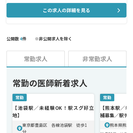
広い対応。患者様一人ひとりに合わせたオーダーメイド
この求人の詳細を見る
治療が中心です。
＜研修制度＞
研修期間約3ヶ月。実際の施術・処置に入る前に丁寧な教
育体制が整っており、美容未経験の方も安心してスタート
公開数
4
件 ※非公開求人を除く
できます。
＜待遇＞
常勤求人
非常勤求人
施術や物販の社割制度あり。親睦会などスタッフ同士の
交流も盛んで、働きやすい環境が整っています。
常勤の医師新着求人
常勤
常勤
【池袋駅／未経験OK！駅スグ好立
【熊本駅／年収
地】
補募集／駅チ
東京都豊島区 各線池袋駅 徒歩1
熊本県熊本
分