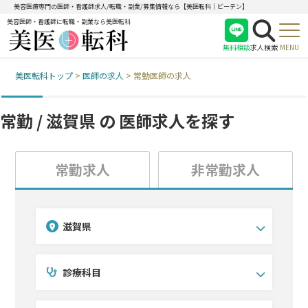
美容医療専門の医師・看護師求人/転職・副業/募集情報なら【美医転科｜ビーテン】
美容医師・看護師に転職・副業なら美医転科
無料相談
求人検索
MENU
美医転科トップ
>
医師の求人
>
常勤医師の求人
医師
看護師
常勤 / 滋賀県 の
医師求人を探す
受付
常勤求人
非常勤求人
滋賀県
診療科目