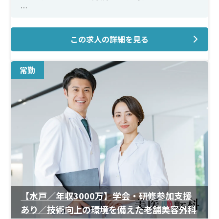
＜メイン施術＞
美容外科では目元・フェイスラインの施術を中心に、皮
この求人の詳細を見る
膚科ではHIFU・RFなどの機器施術。
＜研修制度＞
常勤
形成外科医によるOPE指導、外部講習会や学会費用の全
額支援など、学びを惜しまないカルチャーが根付いていま
す。
＜待遇＞
経験・希望に応じて柔軟に勤務条件を設定。時短や週3勤
務のご相談も可能。
【水戸／年収3000万】学会・研修参加支援
あり／技術向上の環境を備えた老舗美容外科