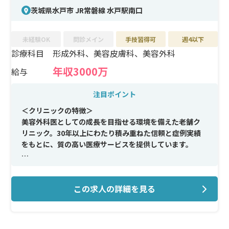
茨城県水戸市 JR常磐線 水戸駅南口
未経験OK
問診メイン
手技習得可
週4以下
診療科目
形成外科、美容皮膚科、美容外科
年収3000万
給与
注目ポイント
＜クリニックの特徴＞
美容外科医としての成長を目指せる環境を備えた老舗ク
リニック。30年以上にわたり積み重ねた信頼と症例実績
をもとに、質の高い医療サービスを提供しています。
＜メイン施術＞
二重・目元形成、鼻形成、輪郭形成、フェイスリフト、
この求人の詳細を見る
脂肪吸引など、美容外科全般の施術に幅広く対応。多彩な
症例経験を積むことができます。
＜研修制度＞