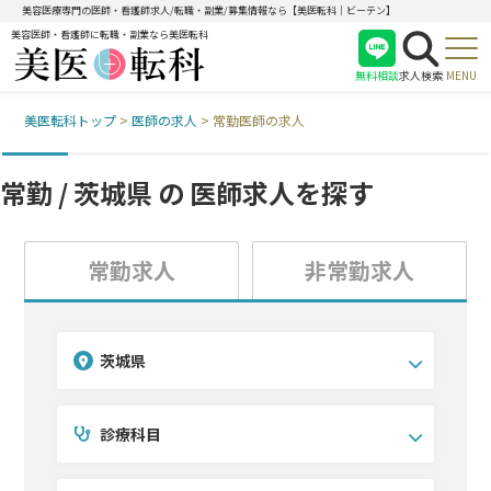
美容医療専門の医師・看護師求人/転職・副業/募集情報なら【美医転科｜ビーテン】
美容医師・看護師に転職・副業なら美医転科
無料相談
求人検索
MENU
美医転科トップ
>
医師の求人
>
常勤医師の求人
医師
看護師
常勤 / 茨城県 の
医師求人を探す
受付
常勤求人
非常勤求人
茨城県
診療科目