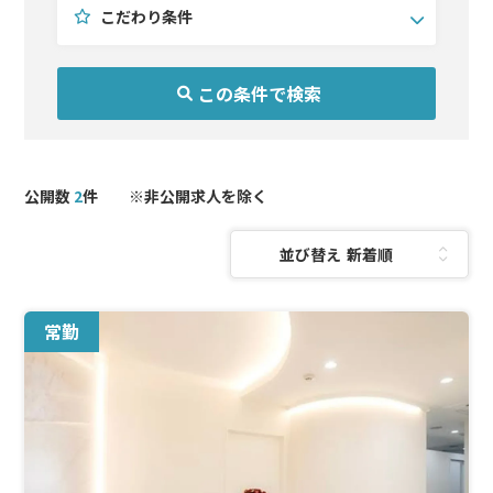
こだわり条件
診療科目を選択(複数選択可)
こだわり条件を選択(複数選択可)
エリアを選択(複数選択可)
北海道・東北
耳鼻咽喉科
未経験OK
関東
形成外科
問診メイン
北陸・甲信越
皮膚科
手技習得可
東海
医療痩身
週4以下
関西
予防医療
公開数
2
件 ※非公開求人を除く
中国・四国
AGA
九州・沖縄
美容外科
並び替え：
美容皮膚科
泌尿器科
麻酔科
常勤