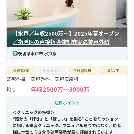
【水戸／年収2500万〜】2025年夏オープン
／指導医の直接指導体制充実の美容外科
茨城県水戸市 水戸駅
未経験OK
問診メイン
手技習得可
週4以下
診療科目
美容外科、美容皮膚科
年収2500万〜3000万
給与
注目ポイント
＜クリニックの特徴＞
“誰かの「好き」と「ほしい」を創る”ことをミッション
に掲げる美容クリニック。マニュアル通りではなく、患者
様に本気で向き合う診療姿勢が高く評価されています。