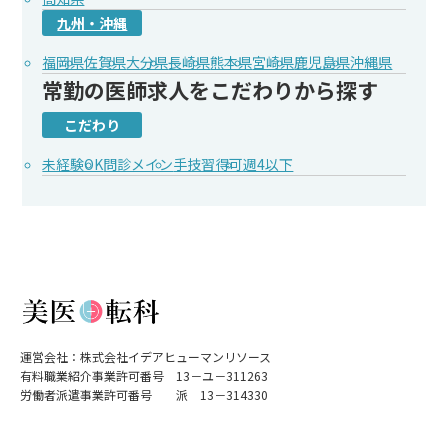
九州・沖縄
福岡県
佐賀県
大分県
長崎県
熊本県
宮崎県
鹿児島県
沖縄県
常勤の医師求人をこだわりから探す
こだわり
未経験OK
問診メイン
手技習得可
週4以下
運営会社：株式会社イデアヒューマンリソース
有料職業紹介事業許可番号 13－ユ－311263
労働者派遣事業許可番号 派 13－314330