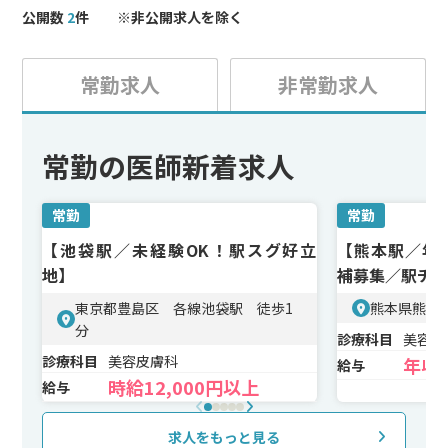
経験豊富な先輩医師による直接指導や、国内外の学会参
公開数
2
件 ※非公開求人を除く
加支援あり。
＜待遇＞
常勤求人
非常勤求人
平均年収3,000万円以上、勤務日数や休日を柔軟に設定可
能。
常勤の医師新着求人
常勤
常勤
【池袋駅／未経験OK！駅スグ好立
【熊本駅／年収
地】
補募集／駅チ
東京都豊島区 各線池袋駅 徒歩1
熊本県熊本
分
診療科目
美容皮
診療科目
美容皮膚科
年収2
給与
時給12,000円以上
給与
求人をもっと見る