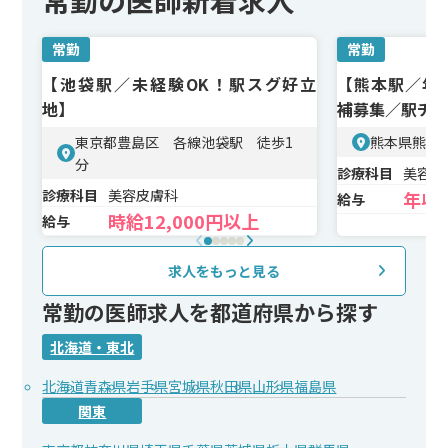
常勤の医師新着求人
常勤
常勤
【池袋駅／未経験OK！駅スグ好立
【熊本駅／年収
地】
補募集／駅チ
東京都豊島区 各線池袋駅 徒歩1
熊本県熊本
分
診療科目
美容皮
診療科目
美容皮膚科
年収2
給与
時給12,000円以上
給与
求人をもっと見る
常勤の医師求人を都道府県から探す
北海道・東北
北海道
青森県
岩手県
宮城県
秋田県
山形県
福島県
関東