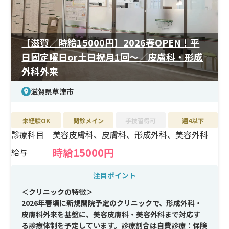
【滋賀／時給15000円】2026春OPEN！平
日固定曜日or土日祝月1回～／皮膚科・形成
外科外来
滋賀県草津市
未経験OK
問診メイン
手技習得可
週4以下
診療科目
美容皮膚科、皮膚科、形成外科、美容外科
時給15000円
給与
注目ポイント
＜クリニックの特徴＞
2026年春頃に新規開院予定のクリニックで、形成外科・
皮膚科外来を基盤に、美容皮膚科・美容外科まで対応す
る診療体制を予定しています。診療割合は自費診療：保険