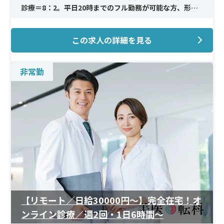
診療＝8：2。平日20時までのフル勤務が可能な方、形成
外科＋皮膚科外来業務が可能な方を歓迎しており、他科か
らの応募も可能です。
この求人の詳細を見る
＜メイン施術＞
美容皮膚科領域のレーザー照射や簡単な施術、施術内容
非常勤
の説明・問診業務が中心となる予定です。形成外科・皮膚
科外来と並行しながら、自費診療の経験を積める環境で
す。
＜待遇＞
新規開院ながら非常勤でも高水準の時給を想定しており、
勤務条件や継続年数に応じた昇給制度も予定されていま
す。土日祝は高時給で、月1回からの勤務相談が可能で
す。
【リモート／日給30000円〜】完全在宅！オ
ンライン診療／週2回・1日6時間〜