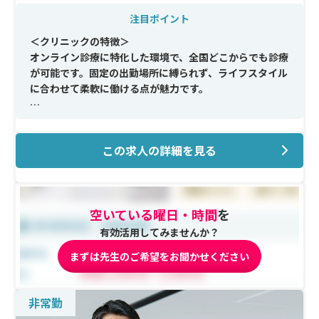
注目ポイント
＜クリニックの特徴＞
オンライン診療に特化した環境で、全国どこからでも診療
が可能です。固定の出勤場所に縛られず、ライフスタイル
に合わせて柔軟に働ける点が魅力です。
＜メイン施術＞
ピルやAGAなど、自費診療を中心としたオンライン診療を
この求人の詳細を見る
担当いただきます。診療内容がシンプルなため、保険診療
に比べて業務負担が少なく、スムーズに始められます。
＜研修制度＞
空いている曜日・時間
を
診療マニュアルやサポート体制が整っているため、オン
ライン診療の経験がない方も安心。臨床研修を終えた
有効活用してみませんか？
後、幅広い診療スキルを活かせる環境です。
まずは先生のご希望をお聞かせください
＜待遇＞
時給は8,000円から、診療内容やご経験に応じてインセン
非常勤
ティブ支給もあります。週1回3時間から勤務できるた