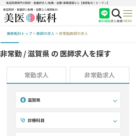
美容医療専門の医師・看護師求人/転職・副業/募集情報なら【美医転科｜ビーテン】
美容医師・看護師に転職・副業なら美医転科
無料相談
求人検索
MENU
美医転科トップ
>
医師の求人
>
非常勤医師の求人
医師
看護師
非常勤 / 滋賀県 の
医師求人を探す
受付
常勤求人
非常勤求人
滋賀県
診療科目