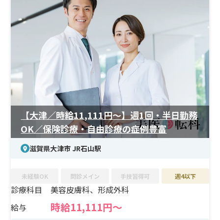
め、他の仕事やプライベートと無理なく両立可能です。
【大津／時給11,111円～】週1回・半日勤務
OK／保険診療・自由診療の症例豊富
滋賀県大津市 JR石山駅
未経験OK
問診メイン
手技習得可
週4以下
診療科目
美容皮膚科、形成外科
時給11,111円～
給与