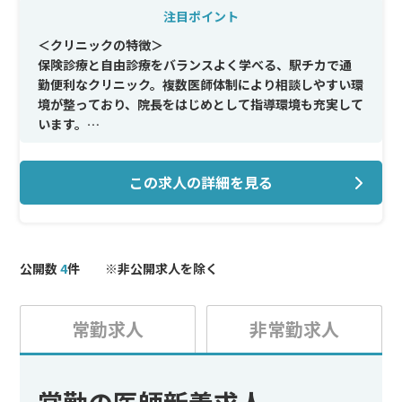
注目ポイント
＜クリニックの特徴＞
保険診療と自由診療をバランスよく学べる、駅チカで通
勤便利なクリニック。複数医師体制により相談しやすい環
境が整っており、院長をはじめとして指導環境も充実して
います。
＜メイン施術＞
この求人の詳細を見る
しみ・ほくろ・たるみ・ニキビ治療、二重整形、下眼瞼
脱脂、糸リフトなどの美容皮膚科・美容外科手術を中心
に、幅広い治療に対応
＜待遇＞
公開数
4
件 ※非公開求人を除く
交通費支給や施術割引制度、柔軟な勤務相談が可能。勤
務時間や日数に応じて家庭やライフスタイルとの両立も
図れます
常勤求人
非常勤求人