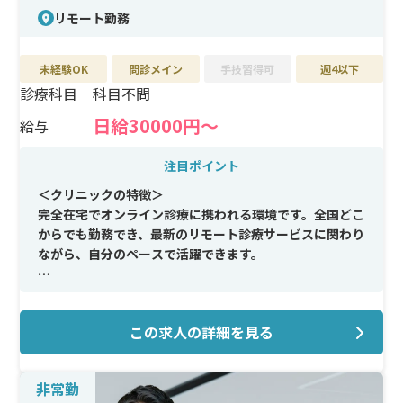
リモート勤務
未経験OK
問診メイン
手技習得可
週4以下
診療科目
科目不問
日給30000円〜
給与
注目ポイント
＜クリニックの特徴＞
完全在宅でオンライン診療に携われる環境です。全国どこ
からでも勤務でき、最新のリモート診療サービスに関わり
ながら、自分のペースで活躍できます。
＜メイン施術＞
ダイエット外来、ホルモン外来をはじめ、女性内科・男
この求人の詳細を見る
性内科・総合診療など幅広い領域を扱います。EDや
AGA、花粉症など、日常診療から自由診療まで多彩な症例
に対応可能です。
非常勤