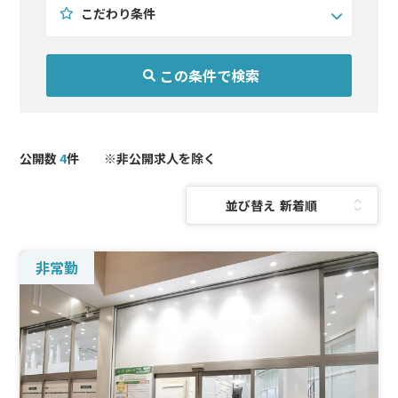
こだわり条件
公開数
4
件 ※非公開求人を除く
診療科目を選択(複数選択可)
こだわり条件を選択(複数選択可)
エリアを選択(複数選択可)
並び替え：
北海道・東北
耳鼻咽喉科
未経験OK
関東
形成外科
問診メイン
北陸・甲信越
皮膚科
手技習得可
非常勤
東海
医療痩身
週4以下
関西
予防医療
中国・四国
AGA
九州・沖縄
美容外科
美容皮膚科
泌尿器科
麻酔科