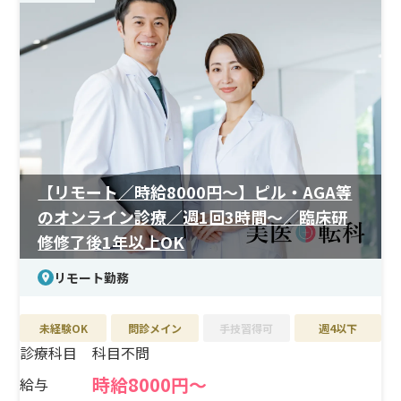
＜研修制度＞
リモート診療の流れや各種ツールの使い方は事前にしっ
かりレクチャーがあり、初めての方も安心です。
＜待遇＞
日給3万円以上、残業なし。9時〜21時の間で1日6時間、
週2日から柔軟にシフトを組めます。リモート用PCやスマ
ホの貸与があり、完全在宅でも快適に業務を行えます。
【リモート／時給8000円〜】ピル・AGA等
のオンライン診療／週1回3時間〜／臨床研
修修了後1年以上OK
リモート勤務
未経験OK
問診メイン
手技習得可
週4以下
診療科目
科目不問
時給8000円〜
給与