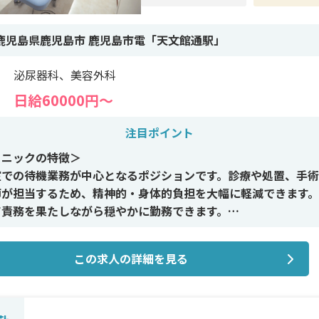
鹿児島県鹿児島市 鹿児島市電「天文館通駅」
泌尿器科、美容外科
日給60000円〜
注目ポイント
リニックの特徴＞
室での待機業務が中心となるポジションです。診療や処置、手
師が担当するため、精神的・身体的負担を大幅に軽減できます
て責務を果たしながら穏やかに勤務できます。
イン施術＞
この求人の詳細を見る
室での待機および必要書類の対応が主な業務です。診療・手術
生せず、緊急呼び出しもほとんどありません。
修制度＞