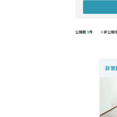
エリ
診療
こだ
北海
耳鼻
未経
関東
形成
問診
公開数
5
件 ※非公開求
北陸
皮膚
手技
東海
医療
週4
関西
予防
中国
AGA
九州
美容
美容
非常
泌尿
麻酔