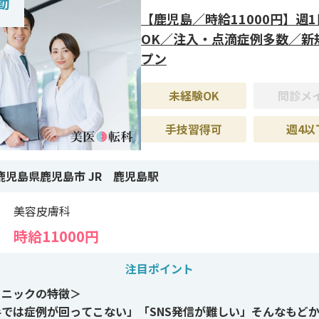
勤
な研修は不要で、業務内容が明確です。臨床から離れていた方や
【鹿児島／時給11000円】週
明けの方でも安心して勤務を開始できます。
OK／注入・点滴症例多数／新
プン
遇＞
定時退社・当直なし・ノルマなし。勤務日や時間は柔軟に相談
未経験OK
問診メ
ライフスタイルに合わせた勤務が可能です。セミリタイアや負担
勤務をご希望の方に最適な環境です。
手技習得可
週4以
鹿児島県鹿児島市 JR 鹿児島駅
美容皮膚科
時給11000円
注目ポイント
リニックの特徴＞
手では症例が回ってこない」「SNS発信が難しい」そんなもど