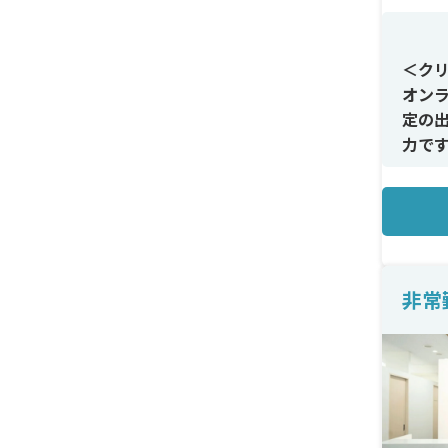
＜ク
オン
定の
力で
＜メ
ピル
す。
ムー
非常
＜研
診療
がな
です。
＜待