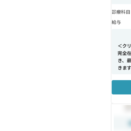
診療科目
給与
＜ク
完全
き、
きま
＜メ
ダイ
など幅
療ま
＜研
リモ