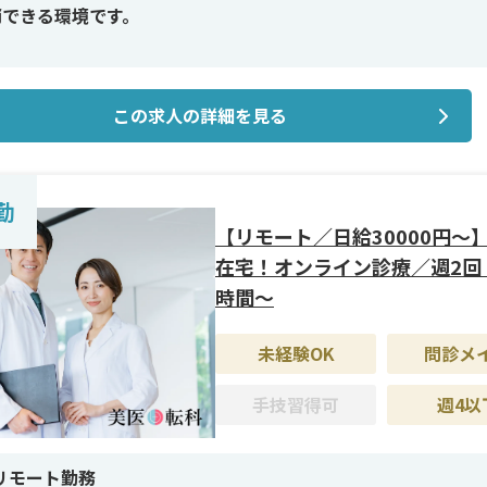
消できる環境です。
イン施術＞
ルロン酸（唇・涙袋・顎・額・頬コケ・鼻・ほうれい線ヒアル
この求人の詳細を見る
）、ヒアルロン酸溶解注射、ボトックス、脂肪溶解注射（カベ
、マンジャロ、美白点滴、二日酔いにんにく注射、エクソソー
ブロック注射、美容内服
勤
修制度＞
【リモート／日給30000円〜
4週間の研修で、カウンセリングから施術までの流れを丁寧に学
在宅！オンライン診療／週2回
開院準備期間には系列施設での実務研修も可能な場合があり、現
時間〜
身につけながらスムーズにデビューできます。
未経験OK
問診メ
遇＞
費支給（上限あり）、社会保険、賠償保険、制服貸与など基本
手技習得可
週4以
を完備。
リモート勤務