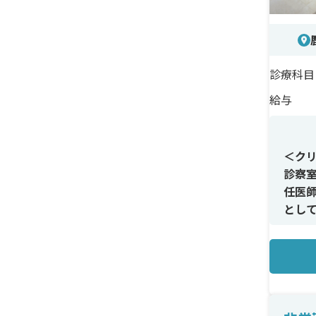
診療科目
給与
＜ク
診察
任医
とし
＜メ
診察
は発
＜研