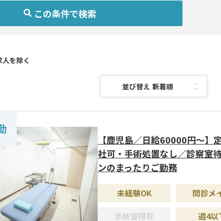
アを選択(複数選択可)
科目を選択(複数選択可)
わり条件を選択(複数選択可)
道・東北
咽喉科
験OK
外科
メイン
人を除く
・甲信越
科
習得可
痩身
以下
並び替え：
医療
・四国
・沖縄
外科
皮膚科
勤
【鹿児島／日給60000円〜】
器科
科
社可・手術処置なし／診察室
ンのまったりご勤務
未経験OK
問診メ
手技習得可
週4以