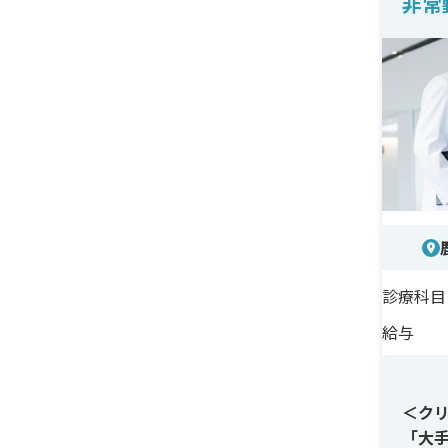
非常
特別
ンク
＜待
完全
で、
ない
診療科目
給与
＜ク
「大