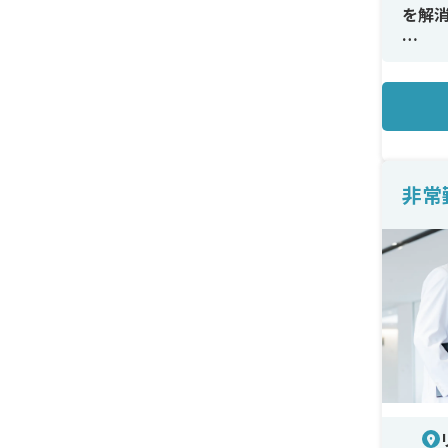
を解
＜メ
ヒア
など
ン）
粉症
非常
＜研
2～
す。
覚を
＜待
交通
厚生