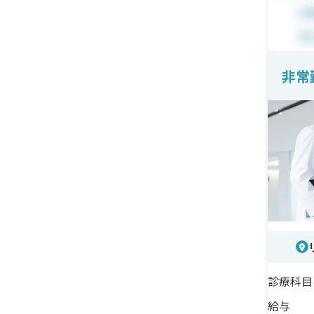
あり
＜待
日給3
非常
シフ
適に
診療科目
給与