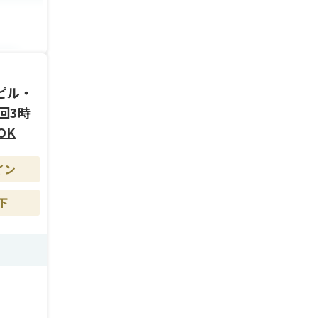
柔軟に
でも快
ピル・
回3時
OK
イン
下