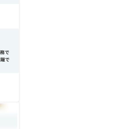
勤務で
活躍で
合診療
自由診
ャーが