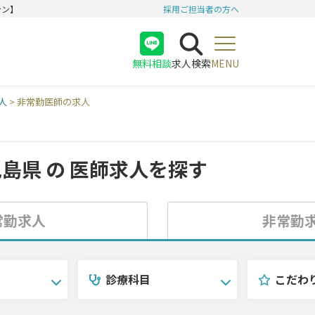
テン】
採用ご担当者の方へ
無料相談
求人検索
MENU
医師
人
>
非常勤医師の求人
看護師
受付
児島県 の
医師求人を探す
常勤求人
非常勤
診療科目
こだわ