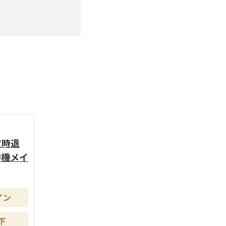
定時退
待機メイ
イン
下