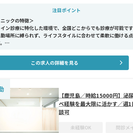
注目ポイント
リニックの特徴＞
ライン診療に特化した環境で、全国どこからでも診療が可能です
出勤場所に縛られず、ライフスタイルに合わせて柔軟に働ける
す。
イン施術＞
この求人の詳細を見る
やAGAなど、自費診療を中心としたオンライン診療を担当いた
診療内容がシンプルなため、保険診療に比べて業務負担が少な
ズに始められます。
勤
修制度＞
【鹿児島／時給15000円】泌
マニュアルやサポート体制が整っているため、オンライン診療
ペ経験を最大限に活かす／週1
い方も安心。臨床研修を終えた後、幅広い診療スキルを活かせ
談可
未経験OK
問診メ
遇＞