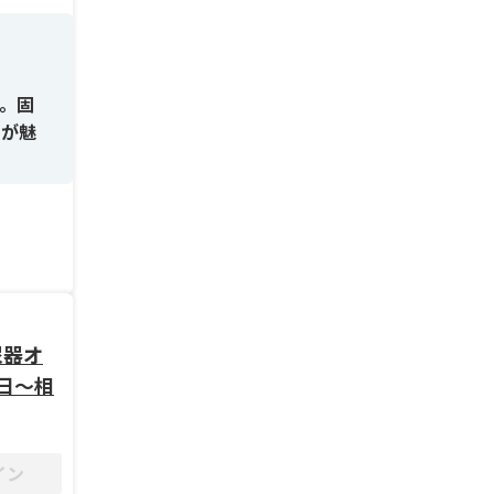
。固
点が魅
だきま
く、ス
尿器オ
の経験
日〜相
る環境
イン