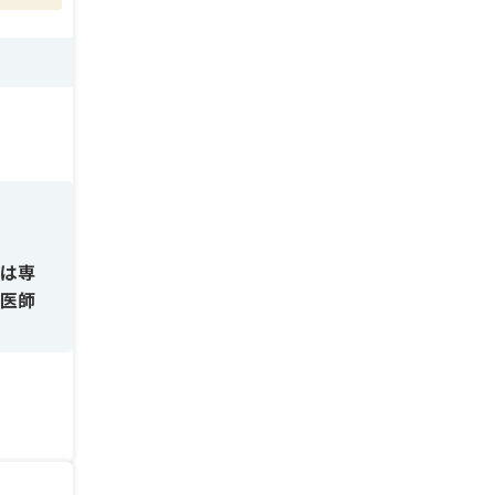
術は専
。医師
・処置