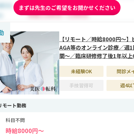
、初めての方も安心です。
まずは先生のご希望をお聞かせください
遇＞
万円以上、残業なし。9時〜21時の間で1日6時間、週2日から
勤
トを組めます。リモート用PCやスマホの貸与があり、完全在宅
【リモート／時給8000円〜】
業務を行えます。
AGA等のオンライン診療／週1
間〜／臨床研修修了後1年以上
未経験OK
問診メ
手技習得可
週4以
リモート勤務
科目不問
時給8000円〜