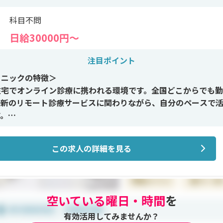
科目不問
日給30000円〜
注目ポイント
リニックの特徴＞
在宅でオンライン診療に携われる環境です。全国どこからでも
最新のリモート診療サービスに関わりながら、自分のペースで
す。
イン施術＞
この求人の詳細を見る
エット外来、ホルモン外来をはじめ、女性内科・男性内科・総
広い領域を扱います。EDやAGA、花粉症など、日常診療から
で多彩な症例に対応可能です。
空いている曜日・時間
を
修制度＞
ート診療の流れや各種ツールの使い方は事前にしっかりレクチ
有効活用してみませんか？