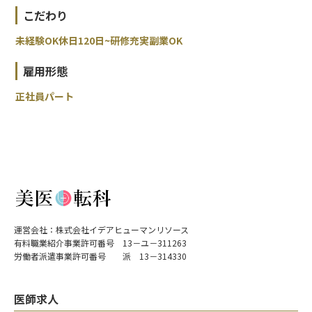
こだわり
未経験OK
休日120日~
研修充実
副業OK
雇用形態
正社員
パート
運営会社：株式会社イデアヒューマンリソース
有料職業紹介事業許可番号 13－ユ－311263
労働者派遣事業許可番号 派 13－314330
医師求人