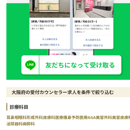
大阪府の受付カウンセラー求人を条件で絞り込む
診療科目
耳鼻咽喉科
形成外科
皮膚科
医療痩身
予防医療
AGA
美容外科
美容皮膚
泌尿器科
麻酔科