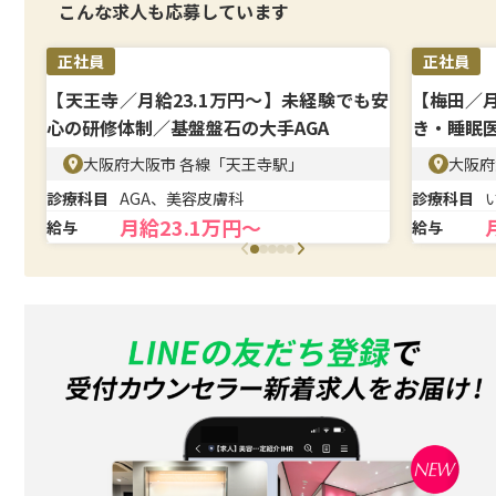
こんな求人も応募しています
正社員
正社員
【天王寺／月給23.1万円〜】未経験でも安
【梅田／
心の研修体制／基盤盤石の大手AGA
き・睡眠
大阪府大阪市 各線「天王寺駅」
大阪府
診療科目
AGA、美容皮膚科
診療科目
月給23.1万円〜
給与
給与