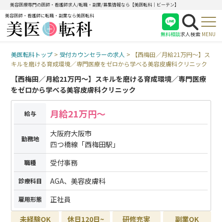
美容医療専門の医師・看護師求人/転職・副業/募集情報なら【美医転科｜ビーテン】
美容医師・看護師に転職・副業なら美医転科
無料相談
求人検索
MENU
美医転科トップ
>
受付カウンセラーの求人
>
【西梅田／月給21万円〜】ス
医師
キルを磨ける育成環境／専門医療をゼロから学べる美容皮膚科クリニック
看護師
【西梅田／月給21万円〜】スキルを磨ける育成環境／専門医療
受付
をゼロから学べる美容皮膚科クリニック
月給21万円〜
給与
大阪府大阪市
勤務地
四つ橋線「西梅田駅」
受付事務
職種
AGA、美容皮膚科
診療科目
正社員
雇用形態
未経験OK
休日120日~
研修充実
副業OK