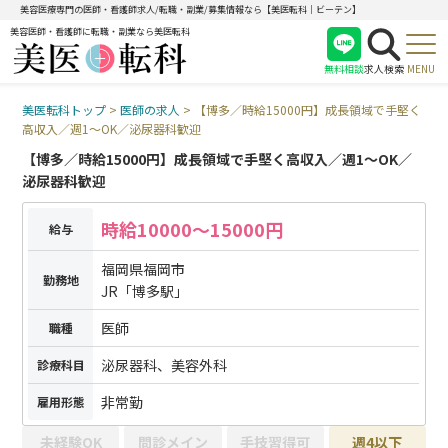
美容医療専門の医師・看護師求人/転職・副業/募集情報なら【美医転科｜ビーテン】
美容医師・看護師に転職・副業なら美医転科
無料相談
求人検索
MENU
美医転科トップ
>
医師の求人
>
【博多／時給15000円】成長領域で手堅く
医師
高収入／週1〜OK／泌尿器科歓迎
看護師
【博多／時給15000円】成長領域で手堅く高収入／週1〜OK／
受付
泌尿器科歓迎
時給10000〜15000円
給与
福岡県福岡市
勤務地
JR「博多駅」
医師
職種
泌尿器科、美容外科
診療科目
非常勤
雇用形態
未経験OK
問診メイン
手技習得可
週4以下