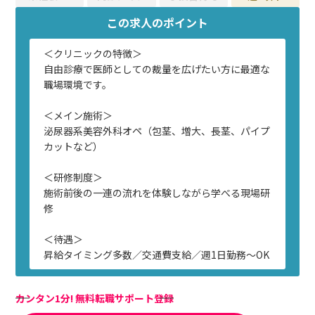
この求人のポイント
＜クリニックの特徴＞
自由診療で医師としての裁量を広げたい方に最適な
職場環境です。
＜メイン施術＞
泌尿器系美容外科オペ（包茎、増大、長茎、パイプ
カットなど）
＜研修制度＞
施術前後の一連の流れを体験しながら学べる現場研
修
＜待遇＞
昇給タイミング多数／交通費支給／週1日勤務〜OK
カンタン1分! 無料転職サポート登録