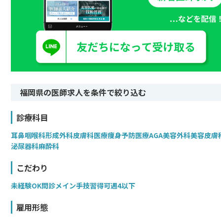
福岡県の医師求人を条件で絞り込む
診療科目
耳鼻咽喉科
形成外科
皮膚科
医療痩身
予防医療
AGA
美容外科
美容皮膚
泌尿器科
麻酔科
こだわり
未経験OK
問診メイン
手技習得可
週4以下
雇用形態