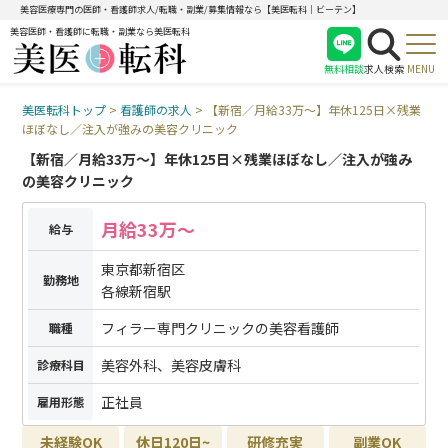
美容医療専門の医師・看護師求人/転職・副業/募集情報なら【美医転科｜ビーテン】
美容医師・看護師に転職・副業なら美医転科
無料相談
求人検索
MENU
美医転科トップ
>
看護師の求人
>
【新宿／月給33万～】年休125日×残業
医師
ほぼなし／注入が強みの美容クリニック
看護師
【新宿／月給33万～】年休125日×残業ほぼなし／注入が強み
受付
の美容クリニック
月給33万～
給与
東京都新宿区
勤務地
各線新宿駅
フィラー専門クリニックの美容看護師
職種
美容外科、美容皮膚科
診療科目
正社員
雇用形態
未経験OK
休日120日~
研修充実
副業OK