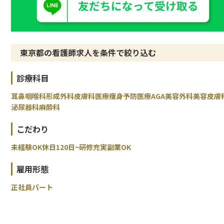
東京都の看護師求人を条件で絞り込む
診療科目
耳鼻咽喉科
形成外科
皮膚科
医療痩身
予防医療
AGA
美容外科
美容皮膚
泌尿器科
麻酔科
こだわり
未経験OK
休日120日~
研修充実
副業OK
雇用形態
正社員
パート