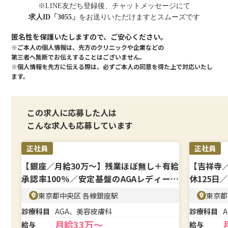
※LINE友だち登録後、チャットメッセージにて
求人ID「3055」
をお送りいただけますとスムーズです
匿名性を保護いたしますので、ご安心ください。
※ご本人の個人情報は、先方のクリニックや企業などの
第三者へ無断でお伝えすることはございません。
※個人情報を先方に伝える際は、必ずご本人の同意を得た上で対応いたし
ます。
この求人に応募した人は
こんな求人も応募しています
正社員
正社員
【銀座／月給30万〜】残業ほぼ無し＋有給
【吉祥寺
承認率100％／安定基盤のAGAレディース
休125日
院
東京都中央区 各線銀座駅
東京都
診療科目
AGA、美容皮膚科
診療科目
月給33万〜
給与
給与