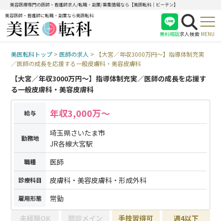
美容医療専門の医師・看護師求人/転職・副業/募集情報なら【美医転科｜ビーテン】
美容医師・看護師に転職・副業なら美医転科
無料相談
求人検索
MENU
美医転科トップ
>
医師の求人
>
【大宮／年収3000万円〜】指導体制充実
医師
／医師の成長を応援する一般皮膚科・美容皮膚科
看護師
【大宮／年収3000万円〜】指導体制充実／医師の成長を応援す
受付
る一般皮膚科・美容皮膚科
年収3,000万〜
給与
埼玉県さいたま市
勤務地
JR各線大宮駅
医師
職種
皮膚科・美容皮膚科・形成外科
診療科目
常勤
雇用形態
未経験OK
問診メイン
手技習得可
週4以下