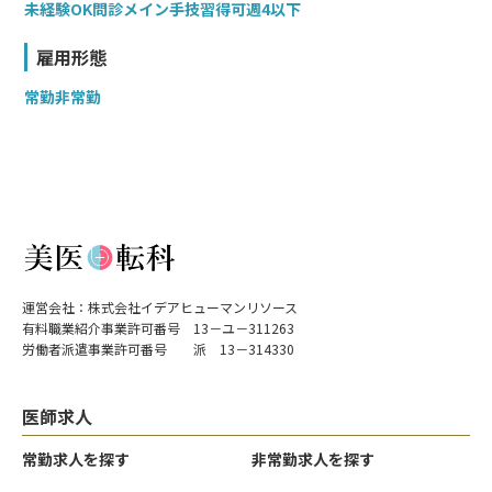
未経験OK
問診メイン
手技習得可
週4以下
雇用形態
常勤
非常勤
運営会社：株式会社イデアヒューマンリソース
有料職業紹介事業許可番号 13－ユ－311263
労働者派遣事業許可番号 派 13－314330
医師求人
常勤求人を探す
非常勤求人を探す