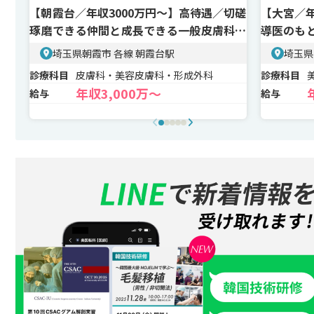
【朝霞台／年収3000万円〜】高待遇／切磋
【大宮／年
琢磨できる仲間と成長できる一般皮膚科・
導医のも
美容皮膚科
する有名
埼玉県朝霞市 各線 朝霞台駅
埼玉県
診療科目
皮膚科・美容皮膚科・形成外科
診療科目
年収3,000万〜
給与
給与