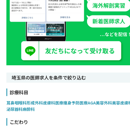
埼玉県の医師求人を条件で絞り込む
診療科目
耳鼻咽喉科
形成外科
皮膚科
医療痩身
予防医療
AGA
美容外科
美容皮膚
泌尿器科
麻酔科
こだわり