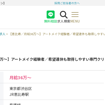
テン】
採用ご担当者の方へ
無料相談
求人検索
MENU
医師
求人
>
【恵比寿／月給36万〜】アートメイク経験者／希望連休も取得しやす
看護師
受付
6万〜】アートメイク経験者／希望連休も取得しやすい専門クリ
月給36万〜
東京都渋谷区
JR恵比寿駅