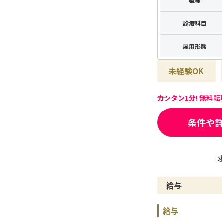
職種
診療科目
雇用形態
未経験OK
カンタン1分! 無料
条件や
給与
給与