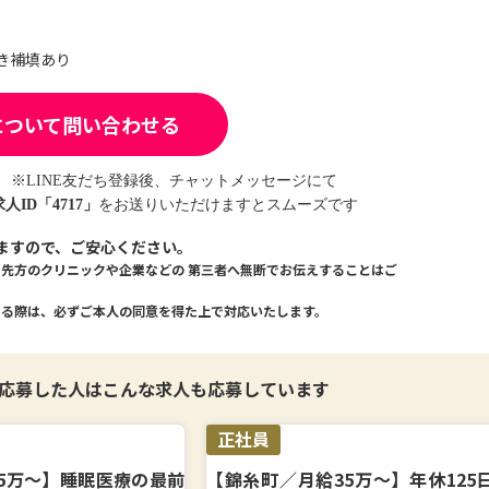
き補填あり
について問い合わせる
※LINE友だち登録後、チャットメッセージにて
求人ID「4717」
をお送りいただけますとスムーズです
ますので、ご安心ください。
、先方のクリニックや企業などの
第三者へ無断でお伝えすることはご
える際は、必ずご本人の同意を得た上で対応いたします。
応募した人は
こんな求人も応募しています
正社員
5万〜】睡眠医療の最前
【錦糸町／月給35万〜】年休125