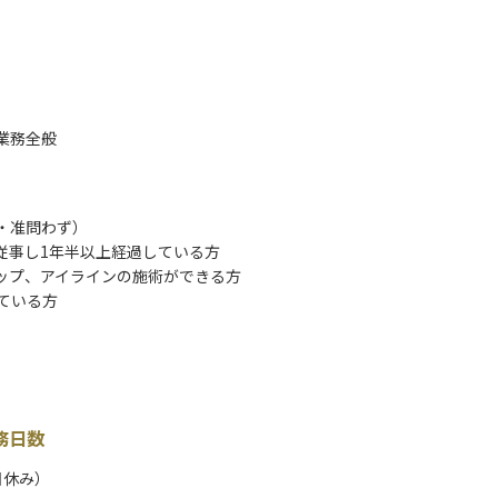
業務全般
・准問わず）
従事し1年半以上経過している方
ップ、アイラインの施術ができる方
している方
務日数
日休み）