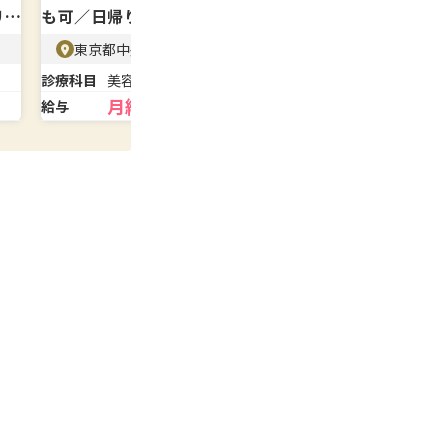
リニ
も可／日帰り手術×美容皮膚でスキル
化！有名コス
アップ
容皮膚科
東京都中央区 JR渋谷駅
東京都港区
診療科目
美容皮膚科
診療科目
皮膚
月給32万〜
月給
給与
給与