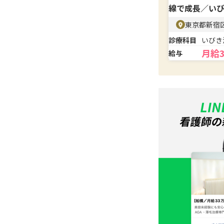
線で成長／い
東京都新宿
診療科目
いびき
月給
給与