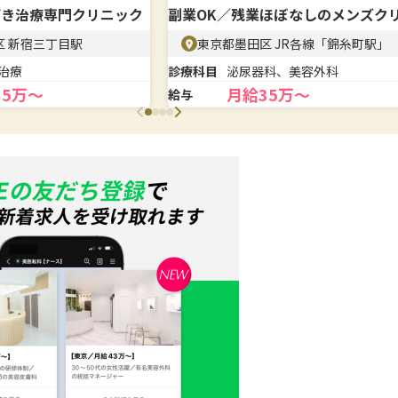
びき治療専門クリニック
副業OK／残業ほぼなしのメンズク
ック
区 新宿三丁目駅
東京都墨田区 JR各線「錦糸町駅」
治療
診療科目
泌尿器科、美容外科
35万〜
月給35万〜
給与