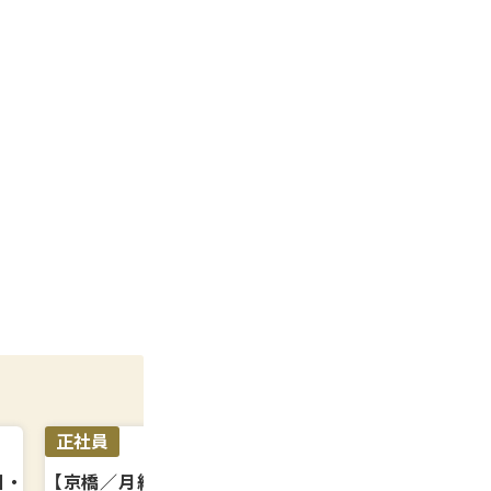
正社員
正社員
日・
【京橋／月給32万〜】年間休日125日
【表参道／月給