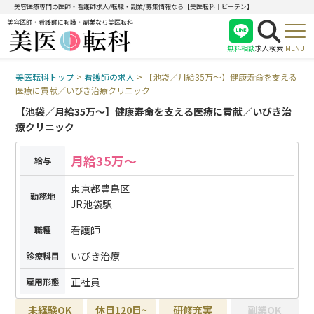
美容医療専門の医師・看護師求人/転職・副業/募集情報なら【美医転科｜ビーテン】
美容医師・看護師に転職・副業なら美医転科
無料相談
求人検索
MENU
美医転科トップ
>
看護師の求人
>
【池袋／月給35万〜】健康寿命を支える
医師
医療に貢献／いびき治療クリニック
看護師
【池袋／月給35万〜】健康寿命を支える医療に貢献／いびき治
受付
療クリニック
月給35万〜
給与
東京都豊島区
勤務地
JR池袋駅
看護師
職種
いびき治療
診療科目
正社員
雇用形態
未経験OK
休日120日~
研修充実
副業OK