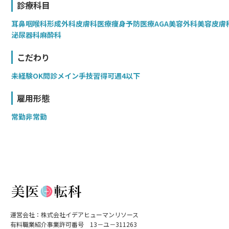
診療科目
耳鼻咽喉科
形成外科
皮膚科
医療痩身
予防医療
AGA
美容外科
美容皮膚
泌尿器科
麻酔科
こだわり
未経験OK
問診メイン
手技習得可
週4以下
雇用形態
常勤
非常勤
運営会社：株式会社イデアヒューマンリソース
有料職業紹介事業許可番号 13－ユ－311263