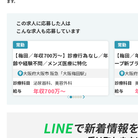
ます。
この求人に応募した人は
こんな求人も応募しています
常勤
常勤
【梅田／年収700万～】診療行為なし／年
【梅田／年
齢や経験不問／メンズ医療に特化
ープ新ブ
大阪府大阪市 阪急「大阪梅田駅」
大阪府
診療科目
泌尿器科、美容外科
診療科目
年収700万〜
給与
給与