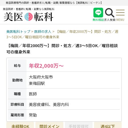
美容医療専門の医師・看護師求人/転職・副業/募集情報なら【美医転科｜ビーテン】
美容医師・看護師に転職・副業なら美医転科
無料相談
求人検索
MENU
美医転科トップ
>
医師の求人
>
【梅田／年収2000万〜】問診・処方／週
医師
3〜5日OK／曜日相談可の痩身外来
看護師
【梅田／年収2000万〜】問診・処方／週3〜5日OK／曜日相談
受付
可の痩身外来
年収2,000万〜
給与
大阪府大阪市
勤務地
東梅田駅
医師
職種
美容皮膚科、美容内科
診療科目
常勤
雇用形態
未経験OK
問診メイン
手技習得可
週4以下