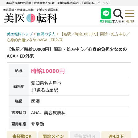
美容医療専門の医師・看護師求人/転職・副業/募集情報なら【美医転科｜ビーテン】
美容医師・看護師に転職・副業なら美医転科
無料相談
求人検索
MENU
美医転科トップ
>
医師の求人
>
【名駅／時給10000円】問診・処方中心／
医師
心身的負担少なめのAGA・ED外来
看護師
【名駅／時給10000円】問診・処方中心／心身的負担少なめの
受付
AGA・ED外来
時給10000円
給与
愛知県名古屋市
勤務地
JR線名古屋駅
医師
職種
AGA、美容皮膚科
診療科目
非常勤
雇用形態
未経験OK
問診メイン
手技習得可
週4以下