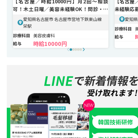
【名古屋／時給10000円】月2回～相談
【名古屋／
可！木土日曜／美容未経験OK！問診・レ
未経験応
ーザー業務
置
愛知県名古屋市 名古屋市営地下鉄東山線
愛知県
栄駅
診療科目
診療科目
美容皮膚科
給与
時給10000円
給与