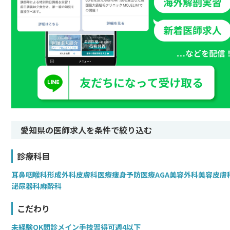
愛知県の医師求人を条件で絞り込む
診療科目
耳鼻咽喉科
形成外科
皮膚科
医療痩身
予防医療
AGA
美容外科
美容皮膚
泌尿器科
麻酔科
こだわり
未経験OK
問診メイン
手技習得可
週4以下