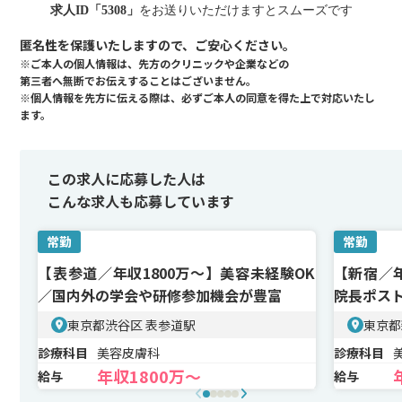
求人ID「5308」
をお送りいただけますとスムーズです
匿名性を保護いたしますので、ご安心ください。
※ご本人の個人情報は、先方のクリニックや企業などの
第三者へ無断でお伝えすることはございません。
※個人情報を先方に伝える際は、必ずご本人の同意を得た上で対応いたし
ます。
この求人に応募した人は
こんな求人も応募しています
常勤
常勤
【表参道／年収1800万〜】美容未経験OK
【新宿／年
／国内外の学会や研修参加機会が豊富
院長ポス
容皮膚科
東京都渋谷区 表参道駅
東京都
診療科目
美容皮膚科
診療科目
年収1800万〜
給与
給与