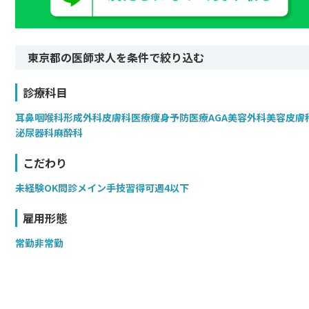
東京都の医師求人を条件で絞り込む
診療科目
耳鼻咽喉科
形成外科
皮膚科
医療痩身
予防医療
AGA
美容外科
美容皮膚
泌尿器科
麻酔科
こだわり
未経験OK
問診メイン
手技習得可
週4以下
雇用形態
常勤
非常勤