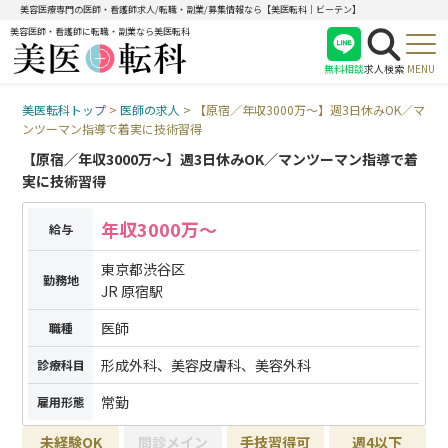
美容医療専門の医師・看護師求人/転職・副業/募集情報なら【美医転科｜ビーテン】
美容医師・看護師に転職・副業なら美医転科
無料相談
求人検索
MENU
美医転科トップ
>
医師の求人
>
【原宿／年収3000万〜】週3日休みOK／マ
医師
ンツーマン指導で着実に技術習得
看護師
【原宿／年収3000万〜】週3日休みOK／マンツーマン指導で着
受付
実に技術習得
年収3000万〜
給与
東京都渋谷区
勤務地
JR 原宿駅
医師
職種
形成外科、美容皮膚科、美容外科
診療科目
常勤
雇用形態
未経験OK
問診メイン
手技習得可
週4以下