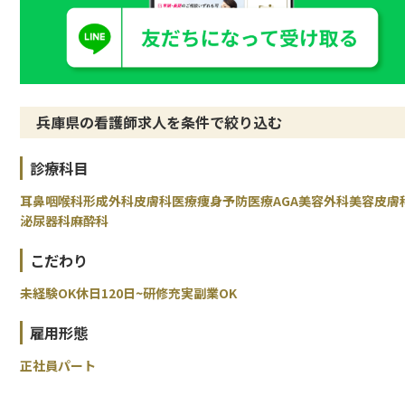
兵庫県の看護師求人を条件で絞り込む
診療科目
耳鼻咽喉科
形成外科
皮膚科
医療痩身
予防医療
AGA
美容外科
美容皮膚
泌尿器科
麻酔科
こだわり
未経験OK
休日120日~
研修充実
副業OK
雇用形態
正社員
パート