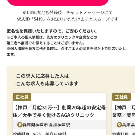
※LINE友だち登録後、チャットメッセージにて
求人ID「5419」
をお送りいただけますとスムーズです
匿名性を保護いたしますので、ご安心ください。
※ご本人の個人情報は、先方のクリニックや企業などの
第三者へ無断でお伝えすることはございません。
※個人情報を先方に伝える際は、必ずご本人の同意を得た上で対応いたし
ます。
この求人に応募した人は
こんな求人も応募しています
正社員
正社員
【神戸／月給31万〜】創業20年超の安定母
【神戸／
体／大手で長く働けるAGAクリニック
業務／美
躍
兵庫県神戸市 各線神戸駅
兵庫県
診療科目
AGA、美容皮膚科
診療科目