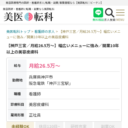
美容医療専門の医師・看護師求人/転職・副業/募集情報なら【美医転科｜ビーテン】
美容医師・看護師に転職・副業なら美医転科
無料相談
求人検索
MENU
美医転科トップ
>
看護師の求人
>
【神戸三宮／月給26.5万〜】幅広いメニ
医師
ューに強み／開業10年以上の美容皮膚科
看護師
【神戸三宮／月給26.5万〜】幅広いメニューに強み／開業10年
受付
以上の美容皮膚科
月給26.5万〜
給与
兵庫県神戸市
勤務地
阪急電鉄「神戸三宮駅」
看護師
職種
美容皮膚科
診療科目
正社員
雇用形態
未経験OK
休日120日~
研修充実
副業OK