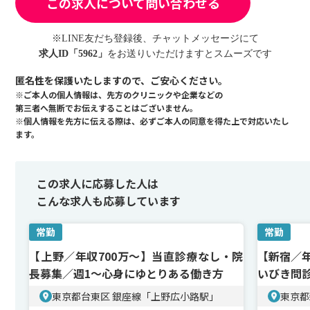
この求人について問い合わせる
※LINE友だち登録後、チャットメッセージにて
求人ID「5962」
をお送りいただけますとスムーズです
匿名性を保護いたしますので、ご安心ください。
※ご本人の個人情報は、先方のクリニックや企業などの
第三者へ無断でお伝えすることはございません。
※個人情報を先方に伝える際は、必ずご本人の同意を得た上で対応いたし
ます。
この求人に応募した人は
こんな求人も応募しています
常勤
常勤
【上野／年収700万～】当直診療なし・院
【新宿／年
長募集／週1〜心身にゆとりある働き方
いびき問
東京都台東区 銀座線「上野広小路駅」
東京都