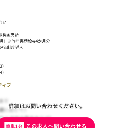
ない
報奨金支給
2月）※昨年実績給与4か月分
※評価制度導入
/日）
/日）
ティブ