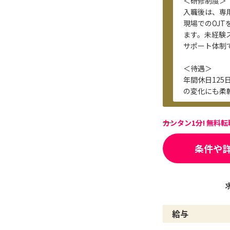
＜研修制度＞
入職後は、専
現場でのOJ
ます。未経験
サポート体制
＜待遇＞
年間休日12
の変化にも柔
カンタン1分! 無料
条件や
給与