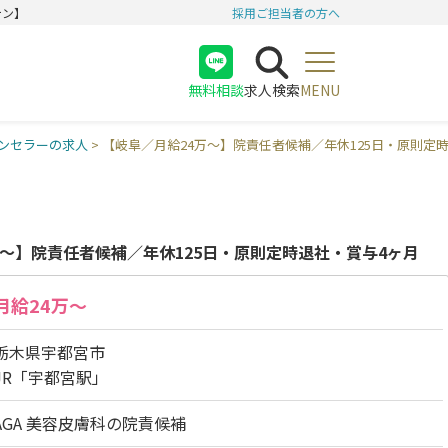
テン】
採用ご担当者の方へ
無料相談
求人検索
MENU
医師
ンセラーの求人
>
【岐阜／月給24万〜】院責任者候補／年休125日・原則定
看護師
受付
万〜】院責任者候補／年休125日・原則定時退社・賞与4ヶ月
月給24万〜
栃木県宇都宮市
JR「宇都宮駅」
AGA 美容皮膚科の院責候補