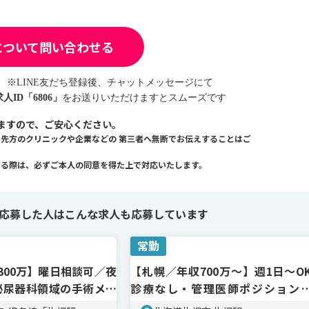
について問い合わせる
※LINE友だち登録後、チャットメッセージにて
求人ID「6806」
をお送りいただけますとスムーズです
ますので、ご安心ください。
、先方のクリニックや企業などの
第三者へ無断でお伝えすることはご
える際は、必ずご本人の同意を得た上で対応いたします。
応募した人は
こんな求人も応募しています
常勤
300万】曜日相談可／夜
【札幌／年収700万～】週1日～O
泌尿器科領域の手術メイ
診療なし・管理医師ポジション
業・兼務可