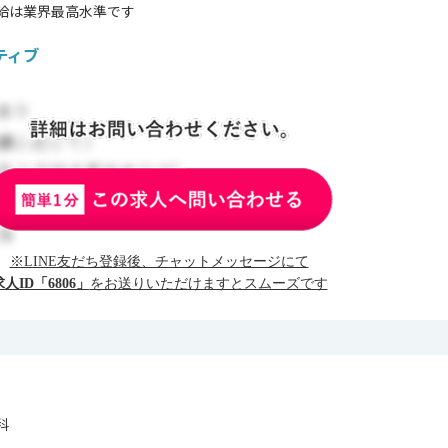
給は業界最高水準です
ティブ
※LINE友だち登録後、チャットメッセージにて
求人ID「6806」
をお送りいただけますとスムーズです
科