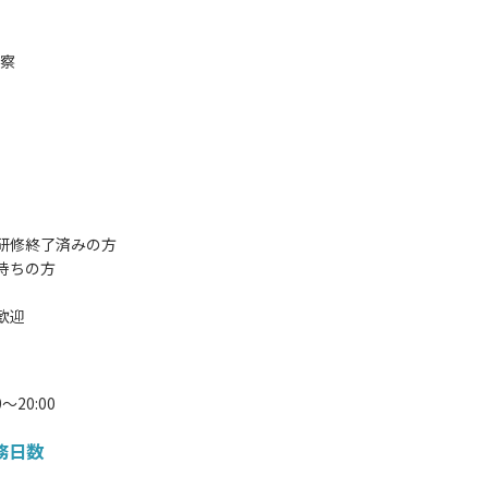
診察
研修終了済みの方
持ちの方
歓迎
0～20:00
務日数