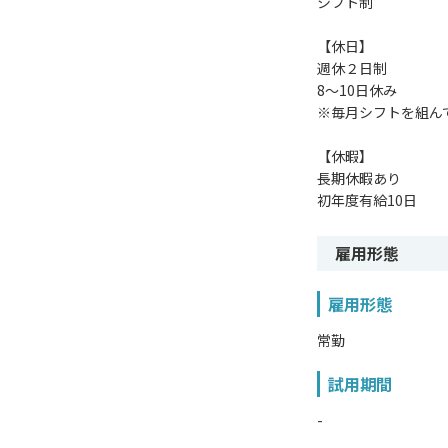
シフト制
【休日】
週休２日制
8～10日休み
※毎月シフトを組ん
【休暇】
長期休暇あり
初年度有給10日
雇用形態
雇用形態
常勤
試用期間
-