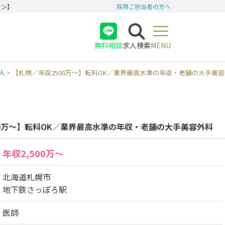
テン】
採用ご担当者の方へ
無料相談
求人検索
MENU
医師
人
>
【札幌／年収2500万〜】転科OK／業界最高水準の年収・老舗の大手美
看護師
受付
00万〜】転科OK／業界最高水準の年収・老舗の大手美容外科
年収2,500万〜
北海道札幌市
地下鉄さっぽろ駅
医師