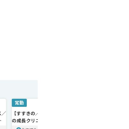
常勤
常勤
K／
【すすきの／年収2760万〜】業績好調
【札幌／年収2
／副
の成長クリニック／インセンティブ充
み／週3日〜
実
処置メイン