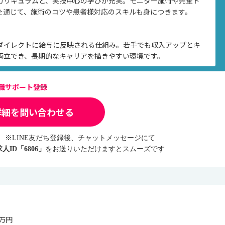
カリキュラムと、実技中心の学びが充実。モニター施術や先輩ド
を通じて、施術のコツや患者様対応のスキルも身につきます。
ダイレクトに給与に反映される仕組み。若手でも収入アップとキ
両立でき、長期的なキャリアを描きやすい環境です。
転職サポート登録
詳細を問い合わせる
※LINE友だち登録後、チャットメッセージにて
求人ID「6806」
をお送りいただけますとスムーズです
0万円