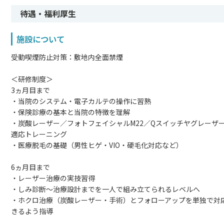
待遇・福利厚生
施設について
受動喫煙防止対策：敷地内全面禁煙
＜研修制度＞
3ヵ月目まで
・当院のシステム・電子カルテの操作に習熟
・保険診療の基本と当院の特徴を理解
・炭酸レーザー／フォトフェイシャルM22／Qスイッチヤグレーザ
適応トレーニング
・医療脱毛の基礎（男性ヒゲ・VIO・硬毛化対応など）
6ヵ月目まで
・レーザー治療の実技習得
・しみ診断〜治療設計までを一人で組み立てられるレベルへ
・ホクロ治療（炭酸レーザー・手術）とフォローアップを単独で対
きるよう指導