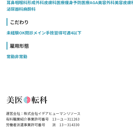
耳鼻咽喉科
形成外科
皮膚科
医療痩身
予防医療
AGA
美容外科
美容皮膚
泌尿器科
麻酔科
こだわり
未経験OK
問診メイン
手技習得可
週4以下
雇用形態
常勤
非常勤
運営会社：株式会社イデアヒューマンリソース
有料職業紹介事業許可番号 13－ユ－311263
労働者派遣事業許可番号 派 13－314330