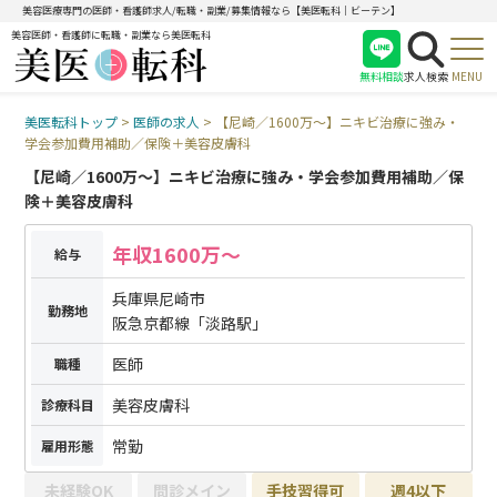
美容医療専門の医師・看護師求人/転職・副業/募集情報なら【美医転科｜ビーテン】
美容医師・看護師に転職・副業なら美医転科
無料相談
求人検索
MENU
美医転科トップ
>
医師の求人
>
【尼崎／1600万〜】ニキビ治療に強み・
医師
学会参加費用補助／保険＋美容皮膚科
看護師
【尼崎／1600万〜】ニキビ治療に強み・学会参加費用補助／保
受付
険＋美容皮膚科
年収1600万〜
給与
兵庫県尼崎市
勤務地
阪急京都線「淡路駅」
医師
職種
美容皮膚科
診療科目
常勤
雇用形態
未経験OK
問診メイン
手技習得可
週4以下