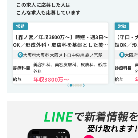
この求人に応募した人は
こんな求人も応募しています
常勤
常勤
【森ノ宮／年収3800万〜】時短・週3日～
【守口・大
OK／形成外科・皮膚科を基盤とした美容
短OK／
皮膚科
美容皮膚
大阪府大阪市 大阪メトロ中央線 森ノ宮駅
大阪府
美容外科、美容皮膚科、皮膚科、形成
診療科目
診療科目
外科
年収3800万〜
給与
給与