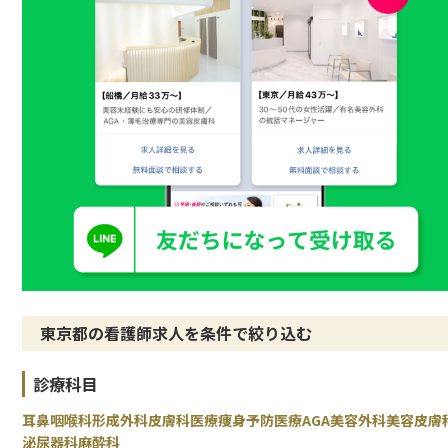
東京都の看護師求人を条件で絞り込む
診療科目
耳鼻咽喉科
形成外科
皮膚科
医療痩身
予防医療
AGA
美容外科
美容皮膚
泌尿器科
麻酔科