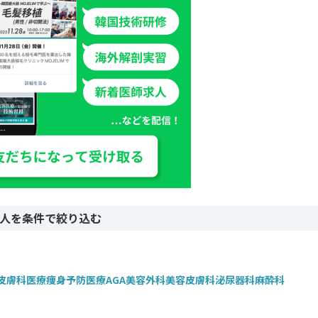
人を条件で絞り込む
皮膚科
医療痩身
予防医療
AGA
美容外科
美容皮膚科
泌尿器科
麻酔科