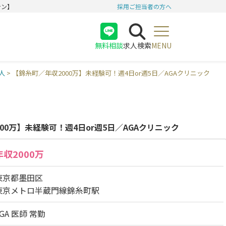
テン】
採用ご担当者の方へ
無料相談
求人検索
MENU
医師
人
>
【錦糸町／年収2000万】未経験可！週4日or週5日／AGAクリニック
看護師
受付
00万】未経験可！週4日or週5日／AGAクリニック
年収2000万
東京都墨田区
東京メトロ半蔵門線錦糸町駅
AGA 医師 常勤