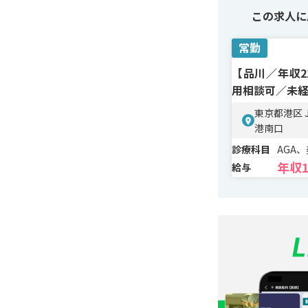
この求人に
常勤
【品川／年収2
用相談可／未経
東京都港区 
港南口
診療科目
AGA
年収1
給与