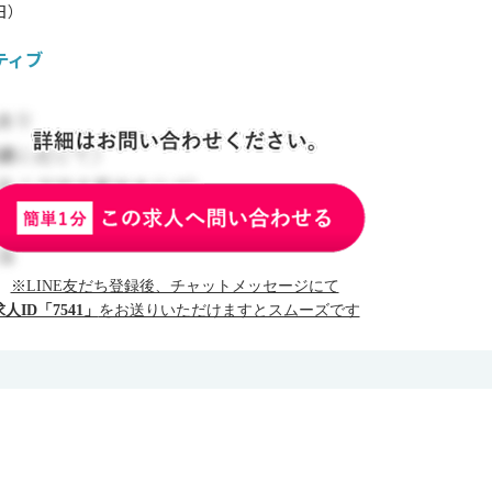
日）
ティブ
※LINE友だち登録後、チャットメッセージにて
求人ID「7541」
をお送りいただけますとスムーズです