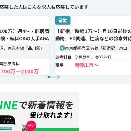
応募した人は
こんな求人も応募しています
常勤
100万】週4〜・転居費
【新宿／時給1万～】月16日前後
験・転科OKの大手AGA
勤務／ED関連、性病などの診察対
イン
JR、京急本線「品川駅」
東京都新宿区 各線「新宿駅」東口
診療科目
泌尿器科、美容外科
、美容皮膚科
時給1万〜
給与
700万〜2100万