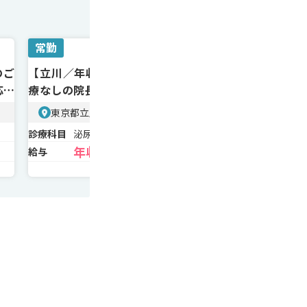
常勤
常勤
のご
【立川／年収700万～】年齢不問！診
【渋谷／年収2
応メ
療なしの院長募集／副業・兼務も可／
問診・処方メ
週1〜OK
なめ
東京都立川市 JR『立川駅』北口
東京都渋谷区
診療科目
泌尿器科、美容外科
診療科目
美容
年収700万〜
年収2
給与
給与