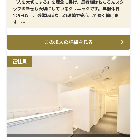
「人を大切にする」を理念に掲げ、患者様はもちろんスタ
ッフの幸せも大切にしているクリニックです。年間休日
125日以上、残業ほぼなしの環境で安心して長く働けま
す。
＜メイン施術＞
この求人の詳細を見る
AGA治療に特化しており、受付事務として患者様のお悩み
を伺い、ご案内やカウンセリングサポートを行います。人
と関わることが好きな方にぴったりです。
正社員
＜研修制度＞
入社後は2週間の基礎研修と現場でのOJTを通じて、未経
験の方でも安心してスキルを習得できます。丁寧に学べる
体制が整っています。
＜待遇＞
賞与年2回（実績4か月分）、交通費・残業代全額支給に
加え、インセンティブや各種手当、社員割引など福利厚
生も充実しています。