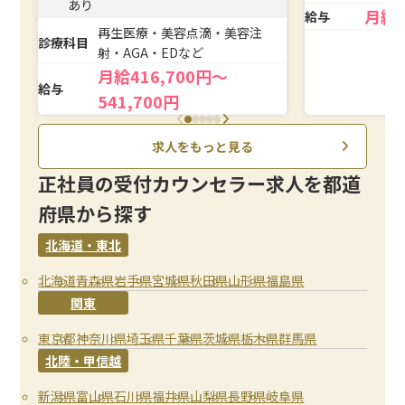
あり
月給
給与
再生医療・美容点滴・美容注
診療科目
射・AGA・EDなど
月給416,700円～
給与
541,700円
求人をもっと見る
正社員の受付カウンセラー求人を都道
府県から探す
北海道・東北
北海道
青森県
岩手県
宮城県
秋田県
山形県
福島県
関東
東京都
神奈川県
埼玉県
千葉県
茨城県
栃木県
群馬県
北陸・甲信越
新潟県
富山県
石川県
福井県
山梨県
長野県
岐阜県