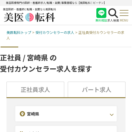
美容医療専門の医師・看護師求人/転職・副業/募集情報なら【美医転科｜ビーテン】
美容医師・看護師に転職・副業なら美医転科
無料相談
求人検索
MENU
美医転科トップ
>
受付カウンセラーの求人
>
正社員受付カウンセラーの求
医師
人
看護師
受付
正社員 / 宮崎県 の
受付カウンセラー求人を探す
正社員求人
パート求人
宮崎県