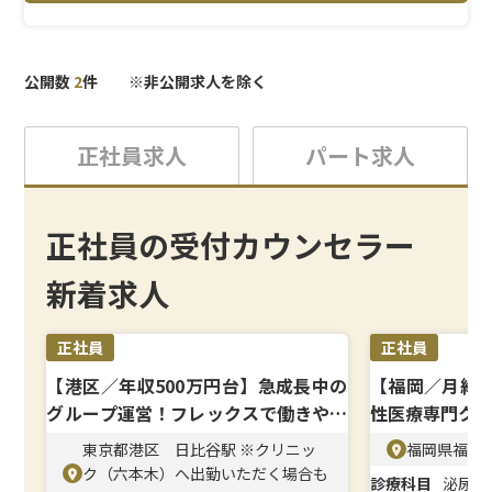
＜研修制度＞
基礎から応用まで丁寧にレクチャー。治療知識だけでな
く、提案の型やクロージングのコツまで学べます。
公開数
2
件 ※非公開求人を除く
＜待遇＞
各種祝金制度や育休実績もあり、ライフイベントを迎えて
もキャリアが継続できる環境が整っています。
正社員求人
パート求人
正社員の受付カウンセラー
新着求人
正社員
正社員
【港区／年収500万円台】急成長中の
【福岡／月給3
グループ運営！フレックスで働きやす
性医療専門ク
い
東京都港区 日比谷駅 ※クリニッ
福岡県福岡市
ク（六本木）へ出勤いただく場合も
診療科目
泌尿器