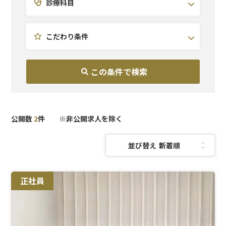
診療科目
診療科目を選択(複数選択可)
こだわり条件を選択(複数選択可)
エリアを選択(複数選択可)
こだわり条件
北海道・東北
耳鼻咽喉科
未経験OK
関東
形成外科
休日120日~
北陸・甲信越
皮膚科
研修充実
東海
医療痩身
副業OK
関西
予防医療
中国・四国
AGA
公開数
2
件 ※非公開求人を除く
九州・沖縄
美容外科
美容皮膚科
泌尿器科
並び替え：
麻酔科
正社員