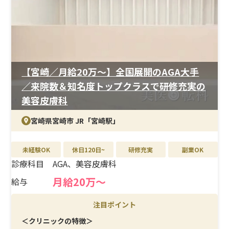
【宮崎／月給20万〜】全国展開のAGA大手
／来院数＆知名度トップクラスで研修充実の
美容皮膚科
宮崎県宮崎市 JR「宮崎駅」
未経験OK
休日120日~
研修充実
副業OK
診療科目
AGA、美容皮膚科
月給20万〜
給与
注目ポイント
＜クリニックの特徴＞