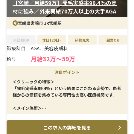
【宮崎／月給59万】発毛実感率99.4％の商
材に強み／外来実績70万人以上の大手AGA
宮崎県宮崎市 JR宮崎駅
未経験OK
休日120日~
研修充実
副業OK
診療科目
AGA、美容皮膚科
月給32万〜59万
給与
注目ポイント
＜クリニックの特徴＞
「発毛実感率99.4％」という結果にこだわる姿勢で、患者
様からの信頼を集めている専門性の高い医療機関です。
＜メイン施術＞
患者様の悩みを丁寧に聞き取り、最適な治療プランをご提
案。安心して通っていただける接遇が求められます。
この求人の詳細を見る