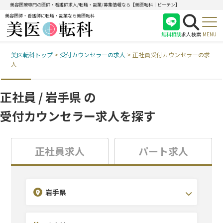
美容医療専門の医師・看護師求人/転職・副業/募集情報なら【美医転科｜ビーテン】
美容医師・看護師に転職・副業なら美医転科
無料相談
求人検索
MENU
美医転科トップ
>
受付カウンセラーの求人
>
正社員受付カウンセラーの求
医師
人
看護師
受付
正社員 / 岩手県 の
受付カウンセラー求人を探す
正社員求人
パート求人
診療科目を選択(複数選択可)
こだわり条件を選択(複数選択可)
エリアを選択(複数選択可)
岩手県
北海道・東北
耳鼻咽喉科
未経験OK
関東
形成外科
休日120日~