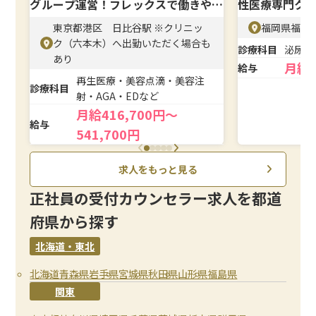
グループ運営！フレックスで働きやす
性医療専門ク
い
東京都港区 日比谷駅 ※クリニッ
福岡県福岡市
ク（六本木）へ出勤いただく場合も
診療科目
泌尿器
あり
月給
給与
再生医療・美容点滴・美容注
診療科目
射・AGA・EDなど
月給416,700円～
給与
541,700円
求人をもっと見る
正社員の受付カウンセラー求人を都道
府県から探す
北海道・東北
北海道
青森県
岩手県
宮城県
秋田県
山形県
福島県
関東