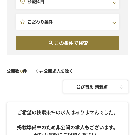
診療科目
北陸・甲信越
皮膚科
研修充実
東海
医療痩身
副業OK
関西
予防医療
こだわり条件
中国・四国
AGA
九州・沖縄
美容外科
美容皮膚科
泌尿器科
麻酔科
公開数
0
件 ※非公開求人を除く
並び替え：
ご希望の検索条件の求人はありませんでした。
掲載準備中のため非公開の求人もございます。
ぜひお気軽にご相談ください。