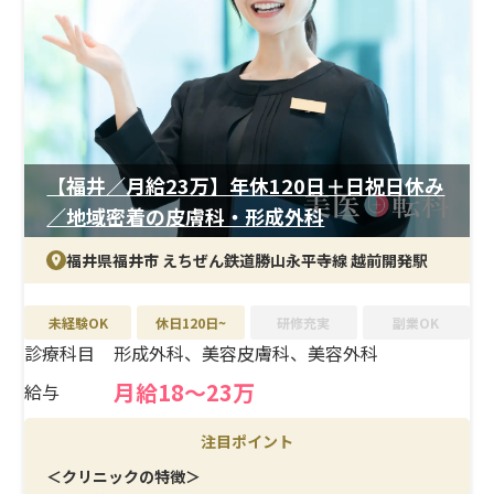
【福井／月給23万】年休120日＋日祝日休み
／地域密着の皮膚科・形成外科
福井県福井市 えちぜん鉄道勝山永平寺線 越前開発駅
未経験OK
休日120日~
研修充実
副業OK
診療科目
形成外科、美容皮膚科、美容外科
月給18〜23万
給与
注目ポイント
＜クリニックの特徴＞