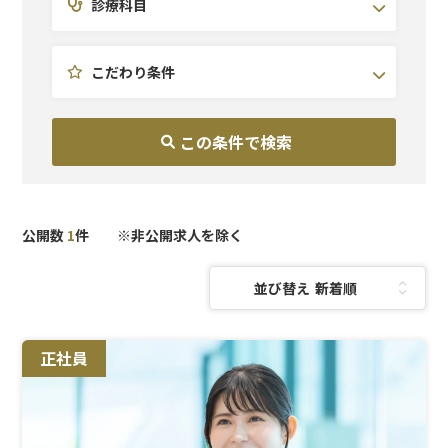
診療科目
北海道・東北
耳鼻咽喉科
未経験OK
関東
形成外科
休日120日~
北陸・甲信越
皮膚科
研修充実
こだわり条件
東海
医療痩身
副業OK
関西
予防医療
中国・四国
AGA
九州・沖縄
美容外科
美容皮膚科
泌尿器科
麻酔科
公開数
1
件 ※非公開求人を除く
並び替え：
正社員