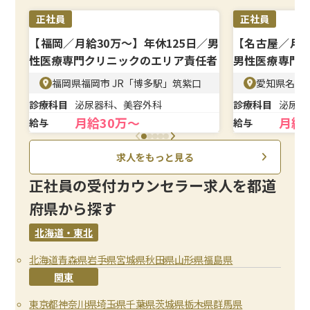
正社員
正社員
【福岡／月給30万〜】年休125日／男
【名古屋／月給
性医療専門クリニックのエリア責任者
男性医療専門
者
福岡県福岡市 JR「博多駅」筑紫口
愛知県名古
診療科目
泌尿器科、美容外科
診療科目
泌尿器
月給30万〜
月給
給与
給与
求人をもっと見る
正社員の受付カウンセラー求人を都道
府県から探す
北海道・東北
北海道
青森県
岩手県
宮城県
秋田県
山形県
福島県
関東
東京都
神奈川県
埼玉県
千葉県
茨城県
栃木県
群馬県