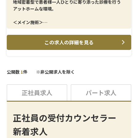
地域密着型で患者様一人ひとりに寄り添った診療を行う
アットホームな環境。
＜メイン施術＞
美容皮膚科・一般皮膚科を中心とした幅広い施術に対
応。
この求人の詳細を見る
＜研修制度＞
先輩スタッフによるOJT研修やマニュアル完備で未経験
でも安心。
公開数
1
件 ※非公開求人を除く
＜待遇＞
社会保険完備・スタッフ割引制度・ユニフォーム貸与な
ど充実。
正社員求人
パート求人
正社員の受付カウンセラー
新着求人