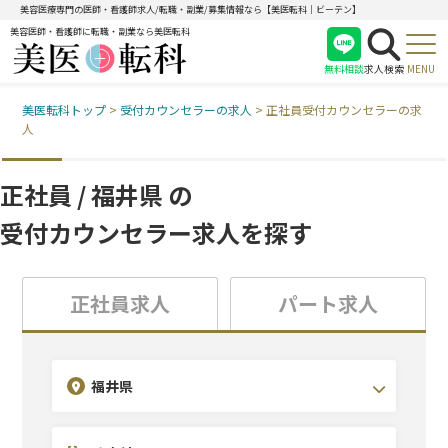
美容医療専門の医師・看護師求人/転職・副業/募集情報なら【美医転科｜ビーテン】
美容医師・看護師に転職・副業なら美医転科
無料相談
求人検索
MENU
美医転科トップ
>
受付カウンセラーの求人
>
正社員受付カウンセラーの求
医師
人
看護師
受付
正社員 / 福井県 の
受付カウンセラー求人を探す
正社員求人
パート求人
福井県
診療科目を選択(複数選択可)
こだわり条件を選択(複数選択可)
エリアを選択(複数選択可)