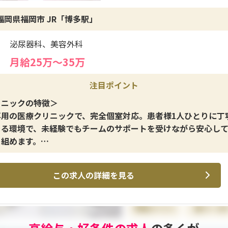
遇＞
福岡県福岡市 JR「博多駅」
は年2回支給（昨年度実績4か月分）に加え、インセンティブ制
ています。年間休日は125日としっかり確保されており、プラ
泌尿器科、美容外科
の両立が可能です。社員割引や家族割、各種健康診断、社員旅
厚生も整っており、長期的に安心して勤務できる環境です。
月給25万〜35万
注目ポイント
リニックの特徴＞
専用の医療クリニックで、完全個室対応。患者様1人ひとりに丁
きる環境で、未経験でもチームのサポートを受けながら安心し
り組めます。
イン施術＞
この求人の詳細を見る
手術・治療、亀頭・陰茎増大、長茎手術（短小治療）、早漏改
化、他院手術痕修正、パイプカット。デリケートな施術に関わ
患者様に寄り添うカウンセリングが中心です。