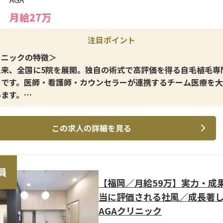
月給27万
注目ポイント
リニックの特徴＞
以来、全国に5院を展開。独自の術式で高評価を得る自毛植毛専
クです。医師・看護師・カウンセラーが連携するチーム医療を
います。
イン施術＞
この求人の詳細を見る
さまご自身の毛髪を使う「自毛植毛手術」が中心。術後の見た
と満足度を追求し、業界内でも革新的な技術を提供しています。
修制度＞
員
験からでも安心してスタートできる充実の研修制度を完備。基
【福岡／月給59万】実力・成
かり学べるため、医療業界が初めての方でも問題ありません。
当に評価される社風／成長著
AGAクリニック
遇＞