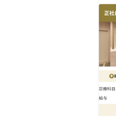
エリ
スタ
正社
全体
です。
＜研
これ
イル
め、
も、
＜待
月給
診療科目
応じた
すさ
給与
的な