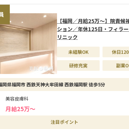
ア内の運営管理全般をお任せします。人材配置や現場マネジメ
ッフ教育、業務改善などを通じて、各クリニックの運営を最適
員
の成果向上を推進していただきます。現場と経営をつなぐ重要
【福岡／月給25万〜】院責候
ション／年休125日・フィラ
リニック
修制度＞
までの経験を軸に、現場での実務を通じて業務理解を深めてい
未経験OK
休日120
です。既存メンバーとの連携により、段階的に業務を引き継げる
無理なくポジションに適応できます。医療業界での経験が浅い
研修充実
副業O
実践を通じて着実に成長できる環境です。
福岡県福岡市 西鉄天神大牟田線 西鉄福岡駅 徒歩5分
遇＞
30万円以上に加え、賞与やインセンティブ制度を備えており、
美容皮膚科
評価が得られます。年間休日125日と休暇制度も整っており、
も確保されています。福利厚生も充実しており、安定した環境で
月給25万〜
キャリア形成が可能です。
注目ポイント