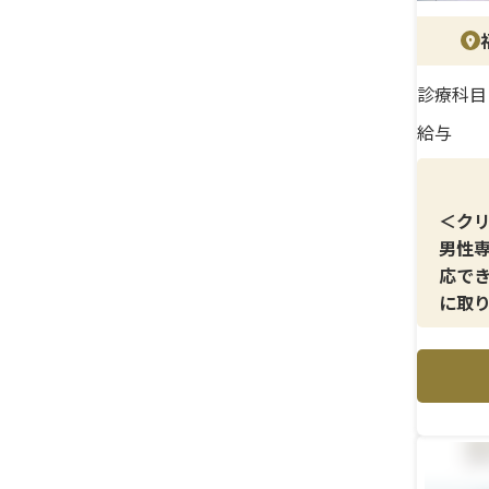
＜待
賞与
入され
診療科目
トと
福利
給与
＜ク
男性
応で
に取
＜メ
包茎
頭強
つ、