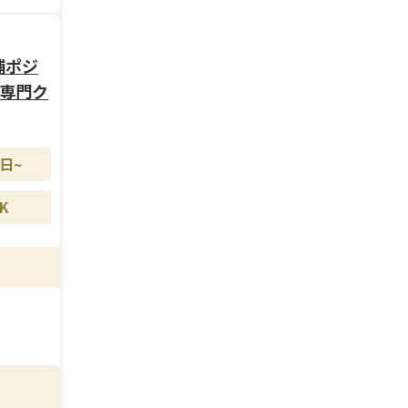
ント、
化し、
な役割
補ポジ
ー専門ク
くスタ
日~
た
方で
K
実績に
働きや
長期