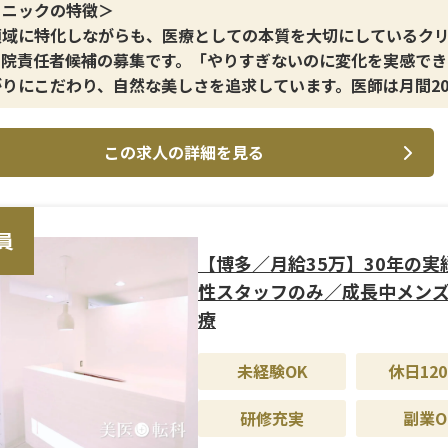
リニックの特徴＞
領域に特化しながらも、医療としての本質を大切にしているク
、院責任者候補の募集です。「やりすぎないのに変化を実感でき
りにこだわり、自然な美しさを追求しています。医師は月間20
症例を担当する注入専門医で、患者様からの評価も高く、信頼
した診療が行われています。
この求人の詳細を見る
イン施術＞
ルロン酸やボトックスなどの注入治療を中心に、メスを使わず
ラインや輪郭を整える施術に強みがあります。ナチュラルかつ
員
高い仕上がりを実現しています。
【博多／月給35万】30年の実
性スタッフのみ／成長中メン
修制度＞
療
医療の経験を活かせる環境でありながら、入職後はOJTを通じ
力を着実に習得できます。加えて、スタッフ教育や売上管理など
未経験OK
休日120
る機会があり、将来的に院責ポジションを目指せるキャリアパ
れています。
研修充実
副業O