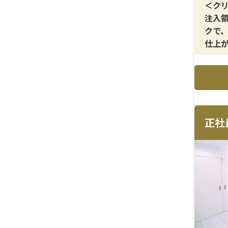
＜ク
注入
クで
仕上が
上の
重視
＜メ
ヒア
イス
正社
感の
＜研
美容
対応
関わ
意さ