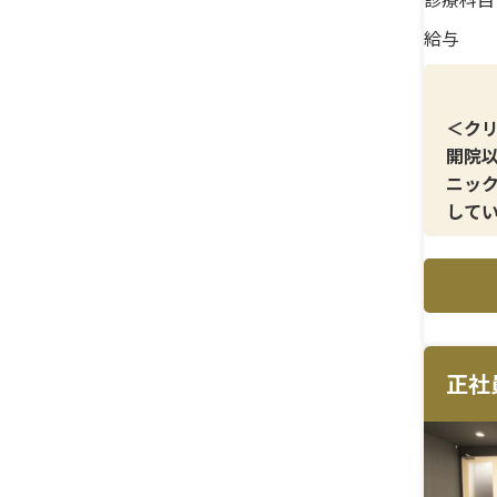
給与
＜ク
開院
ニッ
して
＜メ
患者
然さ
＜研
正社
未経
しっ
＜待