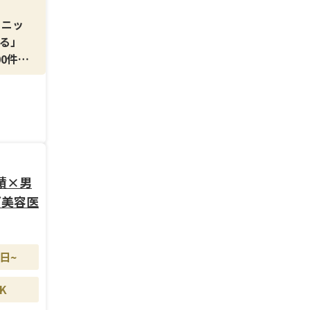
リニッ
る」
0件以
関係を
にフェ
効果実
績×男
ズ美容医
て現場
にも
日~
スが用
K