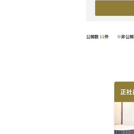
エリ
診療
こだ
北海
耳鼻
未経
関東
形成
休日
公開数
11
件 ※非公開
北陸
皮膚
研修
東海
医療
副業
関西
予防
中国
AGA
九州
美容
美容
泌尿
正社
麻酔