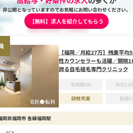
高給与・好条件の求人
の多くが
修制度＞
時研修で接遇や基礎知識を学び、その後OJTで現場経験を積む
非公開となっていますのでお気軽にお問い合わせください。
的に業務範囲を広げ、院運営やマネジメントへのキャリアアッ
【無料】求人を紹介してもらう
す。
遇＞
員
者月給25～30万円、責任者候補30～35万円、統括責任者35万
【福岡／月給27万】残業平均5
賞与年2回、インセンティブ・報奨金制度あり。残業ほぼなし、
性カウンセラーも活躍／開院1
備、交通費全額支給、家族割引・祝金制度など福利厚生充実。
誇る自毛植毛専門クリニック
未経験OK
休日120
研修充実
副業O
福岡県福岡市 各線福岡駅
AGA