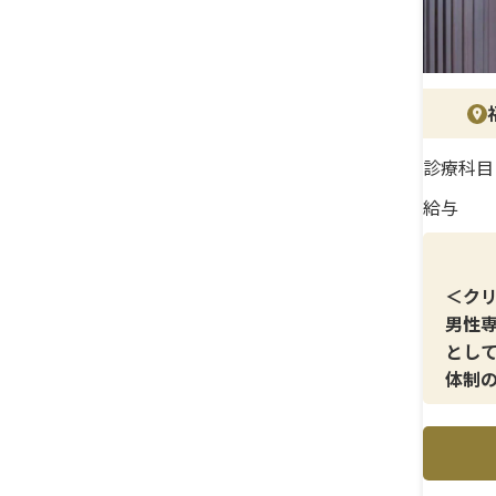
診療科目
給与
＜ク
男性
とし
体制
をよ
れる
＜メ