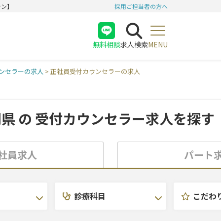
テン】
採用ご担当者の方へ
無料相談
求人検索
MENU
医師
ンセラーの求人
>
正社員受付カウンセラーの求人
看護師
受付
岡県 の
受付カウンセラー求人を探す
社員求人
パート
診療科目
こだわ