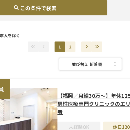
アを選択(複数選択可)
科目を選択(複数選択可)
わり条件を選択(複数選択可)
道・東北
咽喉科
験OK
外科
120日~
求人を除く
・甲信越
科
充実
痩身
OK
1
2
医療
・四国
並び替え：
・沖縄
外科
皮膚科
器科
員
科
【福岡／月給30万〜】年休12
男性医療専門クリニックのエ
者
未経験OK
休日120