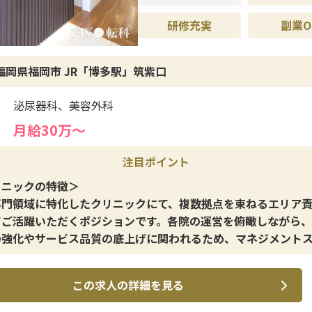
研修充実
副業O
福岡県福岡市 JR「博多駅」筑紫口
泌尿器科、美容外科
月給30万〜
注目ポイント
リニックの特徴＞
専門領域に特化したクリニックにて、複数拠点を束ねるエリア
てご活躍いただくポジションです。各院の運営を俯瞰しながら
の強化やサービス品質の底上げに関われるため、マネジメント
り発展させたい方に適しています。裁量を持って組織に影響を
環境です。
この求人の詳細を見る
イン施術＞