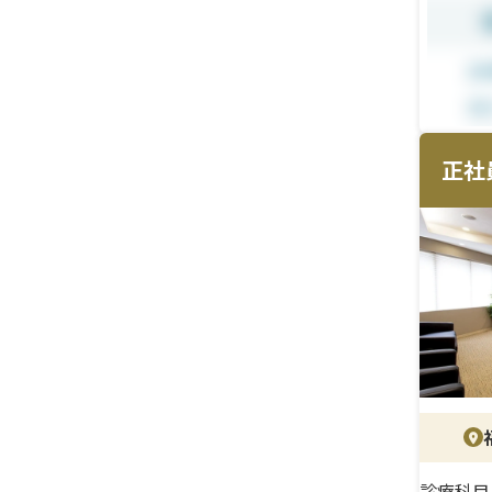
＜研
入職
段階
能で
＜待
正社
未経験
上。
険完
診療科目