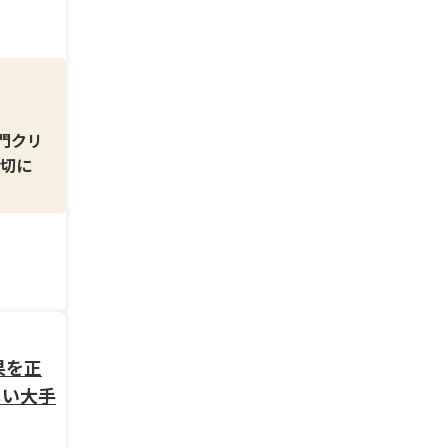
門クリ
大切に
目の自
礎から
果を正
しい大手