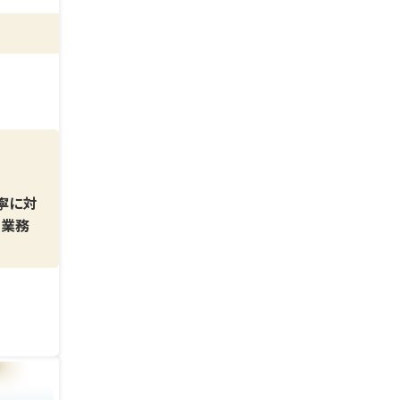
度も導
イベー
行など
寧に対
て業務
善・亀
りつ