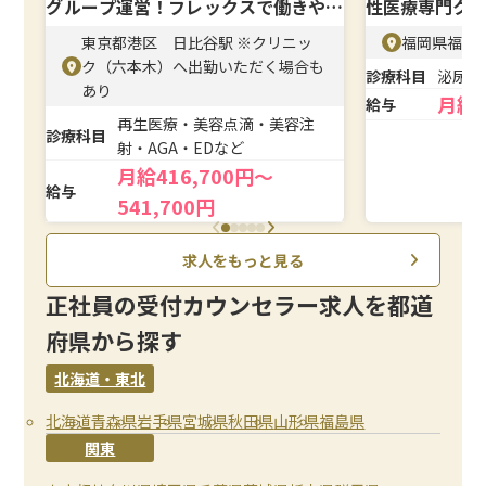
グループ運営！フレックスで働きやす
性医療専門ク
い
東京都港区 日比谷駅 ※クリニッ
福岡県福岡市
ク（六本木）へ出勤いただく場合も
診療科目
泌尿器
あり
月給
給与
再生医療・美容点滴・美容注
診療科目
射・AGA・EDなど
月給416,700円～
給与
541,700円
求人をもっと見る
正社員の受付カウンセラー求人を都道
府県から探す
北海道・東北
北海道
青森県
岩手県
宮城県
秋田県
山形県
福島県
関東