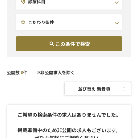
診療科目
北陸・甲信越
皮膚科
研修充実
東海
医療痩身
副業OK
関西
予防医療
こだわり条件
中国・四国
AGA
九州・沖縄
美容外科
美容皮膚科
泌尿器科
麻酔科
公開数
0
件 ※非公開求人を除く
並び替え：
ご希望の検索条件の求人はありませんでした。
掲載準備中のため非公開の求人もございます。
ぜひお気軽にご相談ください。