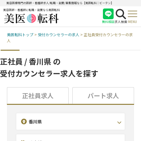
美容医療専門の医師・看護師求人/転職・副業/募集情報なら【美医転科｜ビーテン】
美容医師・看護師に転職・副業なら美医転科
無料相談
求人検索
MENU
美医転科トップ
>
受付カウンセラーの求人
>
正社員受付カウンセラーの求
医師
人
看護師
受付
正社員 / 香川県 の
受付カウンセラー求人を探す
正社員求人
パート求人
診療科目を選択(複数選択可)
こだわり条件を選択(複数選択可)
エリアを選択(複数選択可)
香川県
北海道・東北
耳鼻咽喉科
未経験OK
関東
形成外科
休日120日~