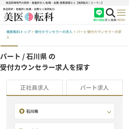
美容医療専門の医師・看護師求人/転職・副業/募集情報なら【美医転科｜ビーテン】
美容医師・看護師に転職・副業なら美医転科
無料相談
求人検索
MENU
美医転科トップ
>
受付カウンセラーの求人
>
パート受付カウンセラーの求
医師
人
看護師
受付
パート / 石川県 の
受付カウンセラー求人を探す
正社員求人
パート求人
診療科目を選択(複数選択可)
こだわり条件を選択(複数選択可)
エリアを選択(複数選択可)
石川県
北海道・東北
耳鼻咽喉科
未経験OK
関東
形成外科
休日120日~