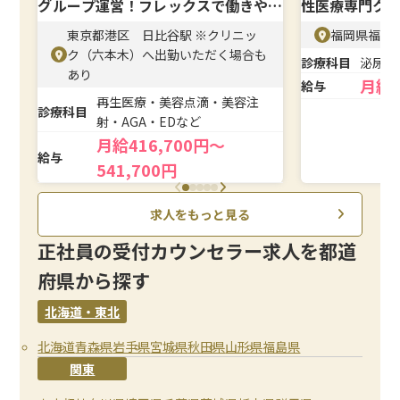
グループ運営！フレックスで働きやす
性医療専門ク
い
東京都港区 日比谷駅 ※クリニッ
福岡県福岡市
ク（六本木）へ出勤いただく場合も
診療科目
泌尿器
あり
月給
給与
再生医療・美容点滴・美容注
診療科目
射・AGA・EDなど
月給416,700円～
給与
541,700円
求人をもっと見る
正社員の受付カウンセラー求人を都道
府県から探す
北海道・東北
北海道
青森県
岩手県
宮城県
秋田県
山形県
福島県
関東