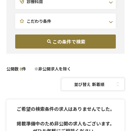
診療科目
北陸・甲信越
皮膚科
研修充実
東海
医療痩身
副業OK
関西
予防医療
こだわり条件
中国・四国
AGA
九州・沖縄
美容外科
美容皮膚科
泌尿器科
麻酔科
公開数
0
件 ※非公開求人を除く
並び替え：
ご希望の検索条件の求人はありませんでした。
掲載準備中のため非公開の求人もございます。
ぜひお気軽にご相談ください。