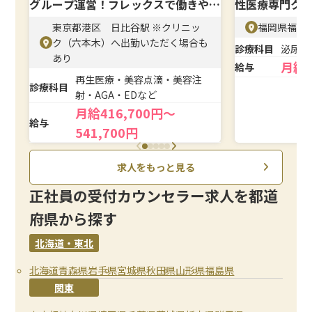
グループ運営！フレックスで働きやす
性医療専門ク
い
東京都港区 日比谷駅 ※クリニッ
福岡県福岡市
ク（六本木）へ出勤いただく場合も
診療科目
泌尿器
あり
月給
給与
再生医療・美容点滴・美容注
診療科目
射・AGA・EDなど
月給416,700円～
給与
541,700円
求人をもっと見る
正社員の受付カウンセラー求人を都道
府県から探す
北海道・東北
北海道
青森県
岩手県
宮城県
秋田県
山形県
福島県
関東