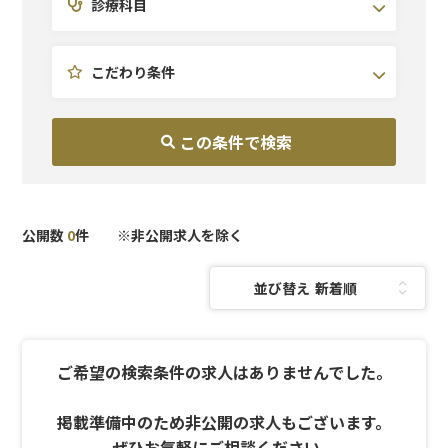
診療科目
北陸・甲信越
皮膚科
研修充実
東海
医療痩身
副業OK
関西
予防医療
こだわり条件
中国・四国
AGA
九州・沖縄
美容外科
美容皮膚科
泌尿器科
麻酔科
公開数
0
件 ※非公開求人を除く
並び替え：
ご希望の検索条件の求人はありませんでした。
掲載準備中のため非公開の求人もございます。
ぜひお気軽にご相談ください。