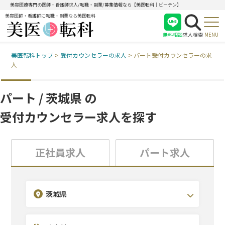
美容医療専門の医師・看護師求人/転職・副業/募集情報なら【美医転科｜ビーテン】
美容医師・看護師に転職・副業なら美医転科
無料相談
求人検索
MENU
美医転科トップ
>
受付カウンセラーの求人
>
パート受付カウンセラーの求
医師
人
看護師
受付
パート / 茨城県 の
受付カウンセラー求人を探す
正社員求人
パート求人
診療科目を選択(複数選択可)
こだわり条件を選択(複数選択可)
エリアを選択(複数選択可)
茨城県
北海道・東北
耳鼻咽喉科
未経験OK
関東
形成外科
休日120日~