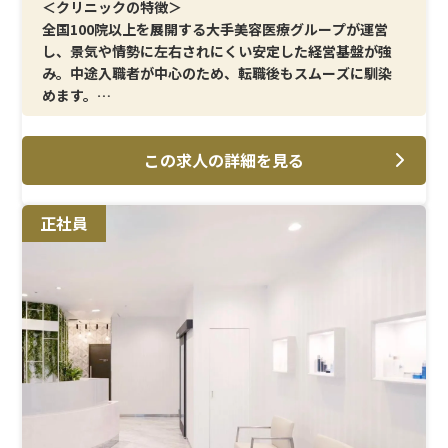
＜クリニックの特徴＞
全国100院以上を展開する大手美容医療グループが運営
し、景気や情勢に左右されにくい安定した経営基盤が強
み。中途入職者が中心のため、転職後もスムーズに馴染
めます。
＜メイン施術＞
この求人の詳細を見る
AGA治療・美容皮膚科を中心とした看護業務全般。採血
や点滴など、これまでの臨床経験を活かしながら専門分野
に携われます。
正社員
＜研修制度＞
美容医療未経験者の入職にあわせて現場でのOJTを通じ
て、業務内容を一つずつ丁寧に習得できます。
＜待遇＞
月給33万円以上、年間休日125日。結婚・出産祝金は第一
子30万円、第二子40万円。育休取得率は女性100％、男
性33％と、長期的に働きやすい制度が整っています。