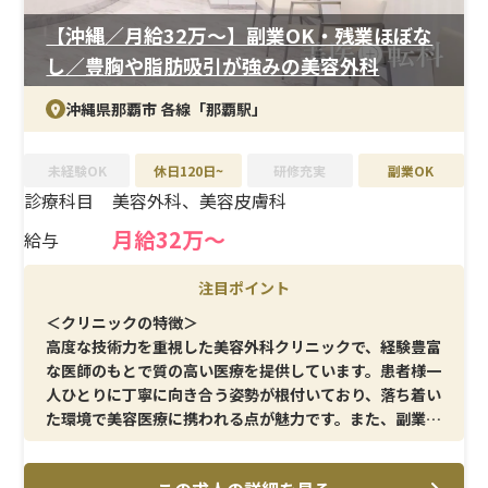
【沖縄／月給32万〜】副業OK・残業ほぼな
し／豊胸や脂肪吸引が強みの美容外科
沖縄県那覇市 各線「那覇駅」
未経験OK
休日120日~
研修充実
副業OK
診療科目
美容外科、美容皮膚科
月給32万〜
給与
注目ポイント
＜クリニックの特徴＞
高度な技術力を重視した美容外科クリニックで、経験豊富
な医師のもとで質の高い医療を提供しています。患者様一
人ひとりに丁寧に向き合う姿勢が根付いており、落ち着い
た環境で美容医療に携われる点が魅力です。また、副業
OK・残業ほぼなしと、柔軟な働き方が叶うため、プライ
ベートとの両立もしやすい職場です。