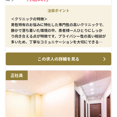
注目ポイント
＜クリニックの特徴＞
男性特有のお悩みに特化した専門性の高いクリニックで、
静かで落ち着いた環境の中、患者様一人ひとりにしっか
り向き合える点が特徴です。プライバシー性の高い相談が
多いため、丁寧なコミュニケーションを大切にできる方
に適しています。男性スタッフ中心の体制で、現場に馴染
みやすい環境も魅力です。
この求人の詳細を見る
＜メイン施術＞
テストステロン治療をメインに、注射・採血・点滴とい
正社員
った基本的な処置業務を担当いただきます。外科的な介助
業務はなく、患者様対応と処置に集中できるため、身体
的負担を抑えながら専門領域のスキルを高めていくこと
が可能です。
＜研修制度＞
入職後はOJTを中心に、実務を通して段階的にスキルを
習得できる体制が整っています。泌尿器科や美容分野が未