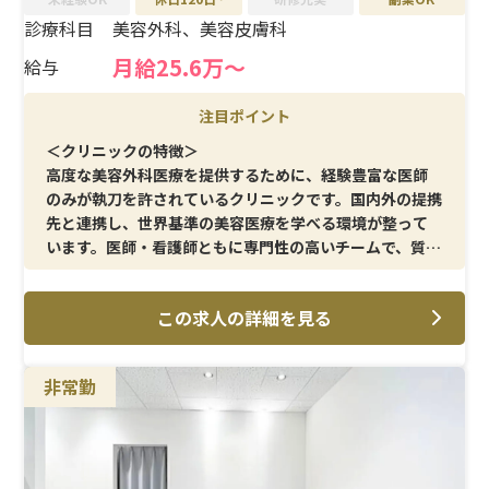
診療科目
美容外科、美容皮膚科
月給25.6万〜
給与
注目ポイント
＜クリニックの特徴＞
高度な美容外科医療を提供するために、経験豊富な医師
のみが執刀を許されているクリニックです。国内外の提携
先と連携し、世界基準の美容医療を学べる環境が整って
います。医師・看護師ともに専門性の高いチームで、質の
高い医療を提供できるのが大きな特徴です。
この求人の詳細を見る
＜メイン施術＞
オペ介助を中心に、採血・点滴・注射などの各種施術を
担当。美容外科特有の手術介助を経験でき、看護師として
非常勤
オペ室スキルを磨きながら、患者様対応や幅広い施術に
携わることができます。
＜待遇＞
月16日勤務で25.6万円以上と効率的な働き方が可能。昇