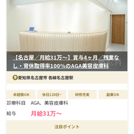
＜待遇＞
年間休日125日。結婚・出産祝金は第一子30万円、第二子
40万円。育休取得率は女性100％、男性33％と、長く働け
る実績があります。
【名古屋／月給31万〜】賞与4ヶ月／残業な
し・育休取得率100%のAGA美容皮膚科
愛知県名古屋市 各線名古屋駅
未経験OK
休日120日~
研修充実
副業OK
診療科目
AGA、美容皮膚科
月給31万〜
給与
注目ポイント