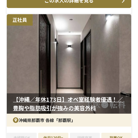
この求人の詳細を見る
＜メイン施術＞
豊胸や脂肪吸引などの外科系施術を中心に、注入・点滴
正社員
などの美容皮膚科領域にも対応しています。オペ介助から
処置業務まで幅広く関われるため、美容外科ナースとし
て総合的なスキルを身につけたい方に適した環境です。
＜研修制度＞
経験豊富な医師のもとで実践的に学べる体制が整ってお
り、美容外科未経験の方でも段階的にスキル習得が可能で
す。「学び続ける姿勢」を重視する風土があり、意欲次第
で着実に成長できる環境です。オペ室経験を活かしたい方
にもおすすめです。
＜待遇＞
【沖縄／年休173日】オペ室経験者優遇！／
月給32万円以上に加え、賞与や報奨金制度もあり、頑張
豊胸や脂肪吸引が強みの美容外科
りがしっかり還元される給与体系です。
沖縄県那覇市 各線「那覇駅」
未経験OK
休日120日~
研修充実
副業OK