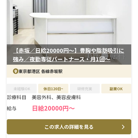
給・賞与のほか、各種祝い金や社員割引など福利厚生も
充実しています。残業も少なく、プライベートと両立しな
がら安定したキャリアを築ける環境です。
【赤坂／日給20000円〜】豊胸や脂肪吸引に
強み／夜勤専従パートナース・月1回〜
東京都港区 各線赤坂駅
未経験OK
休日120日~
研修充実
副業OK
診療科目
美容外科、美容皮膚科
日給20000円〜
給与
この求人の詳細を見る