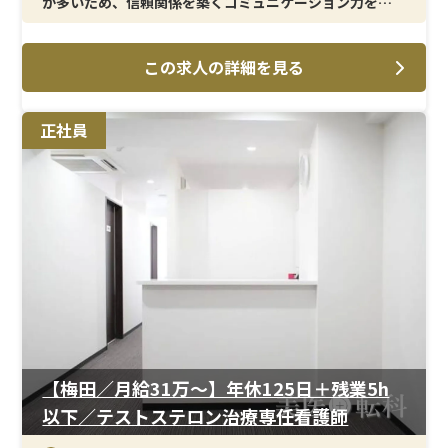
が多いため、信頼関係を築くコミュニケーション力を活
かしたい方に適しています。男性看護師が中心となって活
躍しており、同じ目線で働ける環境です。
この求人の詳細を見る
＜メイン施術＞
テストステロン治療を中心に、注射・採血・点滴などの
正社員
基本的な看護業務を担当いただきます。外科介助はなく、
処置業務や患者様対応に専念できるため、専門性を高め
ながら無理なく業務に取り組めます。
＜研修制度＞
入職後は先輩スタッフによるOJTを中心に、基礎から丁
寧に指導を受けられる体制です。泌尿器科や美容領域が未
経験の方でも、段階的に知識と技術を習得できるため、
安心してスタートできます。専門分野に特化したキャリア
を築きたい方にとって成長しやすい環境です。
＜待遇＞
【梅田／月給31万〜】年休125日＋残業5h
月給水準が高く、賞与や報奨金制度も整っているため、
以下／テストステロン治療専任看護師
頑張りがしっかり還元される環境です。年間休日125日以
上・残業ほぼなしと、働きやすさも両立。福利厚生も充実