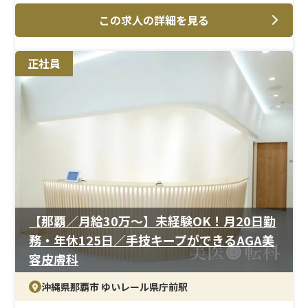
＜メイン施術＞
この求人の詳細を見る
医師の治療介助を中心に、採血・注射・点滴などの基本
的な看護業務や処置室管理を担当。一般診療では得られ
ない知識・技術を実務を通じて学べるチャンスがありま
正社員
す。
＜研修制度＞
入職後は先輩スタッフによるOJTで実務を学べるため、
美容・泌尿器科領域が未経験でも安心。経験を積むごと
に幅広い業務を任され、専門性を高めることができます。
＜待遇＞
高水準の給与に加え、社員割引制度や各種祝い金など福
利厚生が豊富。年間休日125日以上とお休みもしっかり確
保できるため、無理なく長期的にキャリアを築ける環境
【那覇／月給30万〜】未経験OK！月20日勤
です。
務・年休125日／手技キープができるAGA美
容皮膚科
沖縄県那覇市 ゆいレール県庁前駅