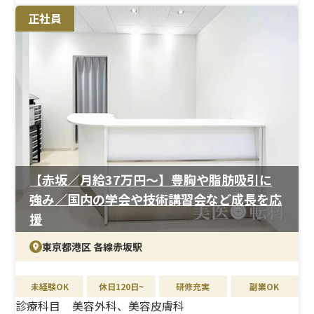
正社員
【赤坂／月給37万円〜】豊胸や脂肪吸引に
強み／国内の学会や技術講習会など成長を応
援
東京都港区 各線赤坂駅
未経験OK
休日120日~
研修充実
副業OK
診療科目
美容外科、美容皮膚科