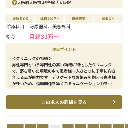
大阪府大阪市 JR各線「大阪駅」
しており、ライフステージが変わっても長く安定して働け
る点も大きな魅力です。
未経験OK
休日120日~
研修充実
副業OK
診療科目
泌尿器科、美容外科
月給31万〜
給与
注目ポイント
＜クリニックの特徴＞
男性専門という専門性の高い領域に特化したクリニック
で、落ち着いた環境の中で患者様一人ひとりに丁寧に向き
合える点が魅力です。デリケートなお悩みを抱える患者様
が多いため、信頼関係を築くコミュニケーション力を活
かしたい方に適しています。男性看護師が中心となって活
躍しており、同じ目線で働ける環境です。
この求人の詳細を見る
＜メイン施術＞
テストステロン治療を中心に、注射・採血・点滴などの
基本的な看護業務を担当いただきます。外科介助はなく、
処置業務や患者様対応に専念できるため、専門性を高め