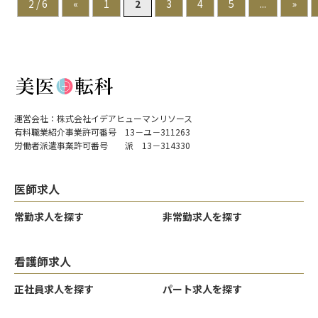
2 / 6
«
1
2
3
4
5
...
»
ながら無理なく業務に取り組めます。
＜研修制度＞
入職後は先輩スタッフによるOJTを中心に、基礎から丁
寧に指導を受けられる体制です。泌尿器科や美容領域が未
経験の方でも、段階的に知識と技術を習得できるため、
安心してスタートできます。専門分野に特化したキャリア
運営会社：株式会社イデアヒューマンリソース
を築きたい方にとって成長しやすい環境です。
有料職業紹介事業許可番号 13－ユ－311263
労働者派遣事業許可番号 派 13－314330
＜待遇＞
月給水準が高く、賞与や報奨金制度も整っているため、
頑張りがしっかり還元される環境です。年間休日125日以
医師求人
上・残業ほぼなしと、働きやすさも両立。福利厚生も充実
常勤求人を探す
非常勤求人を探す
しており、ライフステージが変わっても長く安定して働け
る点も大きな魅力です。
看護師求人
正社員求人を探す
パート求人を探す