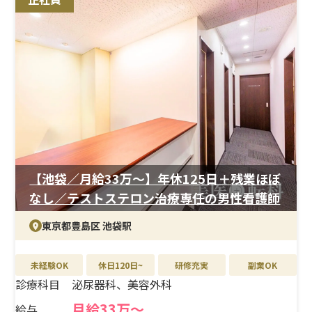
泌尿器科と美容外科の両領域に携われるため、これまで
の経験を活かしながらスキルの幅を広げていくことが可
能です。
＜研修制度＞
臨床経験があれば、美容や専門領域が未経験でも問題あ
りません。現場でのOJTを中心に、基礎から段階的に学
べる体制が整っており、無理なく業務に慣れていけます。
専門性を高めながら着実にスキルアップできる環境です。
＜待遇＞
月給35万円以上と高水準に加え、賞与や報奨金制度もあ
【池袋／月給33万〜】年休125日＋残業ほぼ
り、成果に応じた還元が期待できます。年間休日125日以
なし／テストステロン治療専任の男性看護師
上・夜勤なし・残業ほぼなしと、働きやすさも大きな魅
力。福利厚生も充実しており、長期的に安定したキャリア
東京都豊島区 池袋駅
形成を目指せる職場です。
未経験OK
休日120日~
研修充実
副業OK
診療科目
泌尿器科、美容外科
月給33万〜
給与