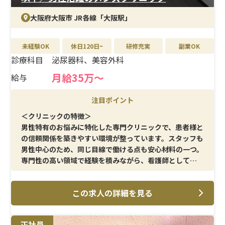
大阪府大阪市 JR各線「大阪駅」
未経験OK
休日120日~
研修充実
副業OK
診療科目
泌尿器科、美容外科
月給35万〜
給与
注目ポイント
＜クリニックの特徴＞
男性特有のお悩みに特化した専門クリニックで、患者様と
の信頼関係を築きやすい環境が整っています。スタッフも
男性中心のため、同じ目線で働ける点も安心材料の一つ。
専門性の高い領域で経験を積みながら、看護師として新
たなキャリアを築きたい方に適した職場です。
この求人の詳細を見る
＜メイン施術＞
注射・採血・点滴といった基礎的な看護業務に加え、医
師の施術介助や処置室管理など幅広く担当いただきます。
正社員