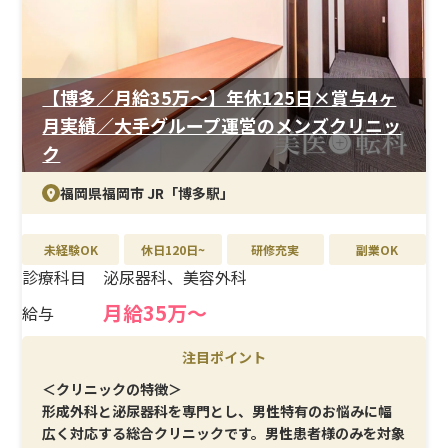
＜待遇＞
高水準の給与に加え、昇給・賞与やインセンティブ制度
も整備。さらに、各種社会保険や休暇制度、社内イベン
トも充実しており、安心と楽しさの両方を実感できる職場
【博多／月給35万〜】年休125日×賞与4ヶ
です。
月実績／大手グループ運営のメンズクリニッ
ク
福岡県福岡市 JR「博多駅」
未経験OK
休日120日~
研修充実
副業OK
診療科目
泌尿器科、美容外科
月給35万〜
給与
注目ポイント
＜クリニックの特徴＞
形成外科と泌尿器科を専門とし、男性特有のお悩みに幅
広く対応する総合クリニックです。男性患者様のみを対象