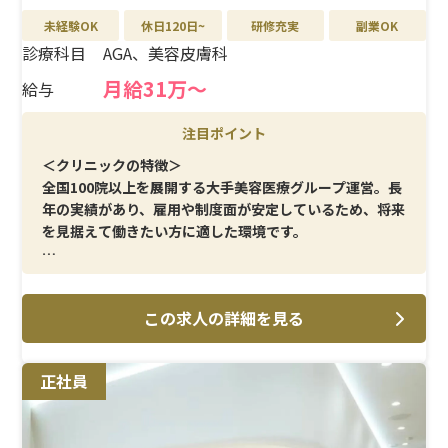
未経験OK
休日120日~
研修充実
副業OK
診療科目
AGA、美容皮膚科
月給31万〜
給与
注目ポイント
＜クリニックの特徴＞
全国100院以上を展開する大手美容医療グループ運営。長
年の実績があり、雇用や制度面が安定しているため、将来
を見据えて働きたい方に適した環境です。
＜メイン施術＞
AGA治療・美容皮膚科を中心に、採血・点滴・患者様対
この求人の詳細を見る
応など看護業務全般を担当。業務内容が安定しており、過
度な負担はありません。
正社員
＜研修制度＞
現場OJTを中心に、基本業務から段階的に習得。美容医
療未経験の方でも安心してスタートできます。