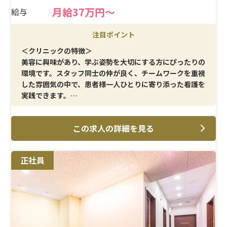
月給37万円〜
給与
注目ポイント
＜クリニックの特徴＞
美容に興味があり、学ぶ姿勢を大切にする方にぴったりの
環境です。スタッフ同士の仲が良く、チームワークを重視
した雰囲気の中で、患者様一人ひとりに寄り添った看護を
実践できます。
＜メイン施術＞
この求人の詳細を見る
医師のオペ介助をはじめ、患者様対応や美容に関する基
本的な施術を幅広く担当します。看護師としての専門性を
活かしながら、美容領域でのスキルを磨けるのが魅力で
正社員
す。
＜研修制度＞
先輩からのOJTだけでなく、海外の一流医師による講習
や研修にも参加可能。常に最新の知識・技術に触れられ
るため、美容看護師として大きく成長できる環境です。