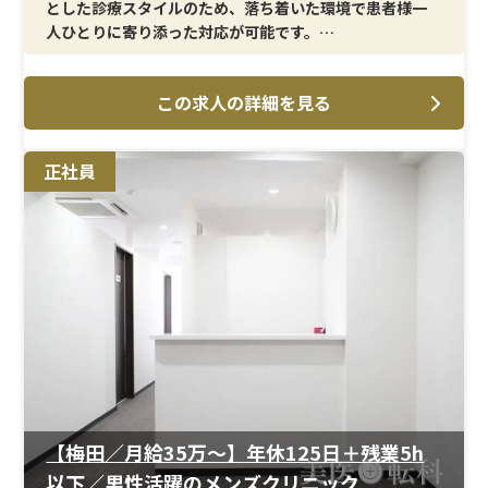
とした診療スタイルのため、落ち着いた環境で患者様一
人ひとりに寄り添った対応が可能です。
＜メイン施術＞
この求人の詳細を見る
注射や採血・点滴などの基本的な処置をはじめ、医師の
施術介助や処置室の管理、緊急時の対応など幅広い業務
をお任せします。美容・形成・泌尿器科に関わる知識を実
正社員
務を通して身につけられる点も魅力です。
＜研修制度＞
入職時には先輩スタッフによる丁寧なOJTがあり、臨床経
験1年以上であればすぐに活躍できる環境が整っていま
す。未経験分野でも安心して学べる教育体制があるため、
経験の幅を広げたい方にも最適です。
＜待遇＞
年間休日125日以上で残業もほぼなく、プライベートを大
切にしながら長期的に働けます。さらに社員割引や各種祝
い金、産休育休制度など福利厚生も充実しており、安心し
【梅田／月給35万〜】年休125日＋残業5h
てキャリアを築ける環境です。
以下／男性活躍のメンズクリニック