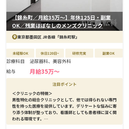
【錦糸町／月給35万〜】年休125日・副業
OK／残業ほぼなしのメンズクリニック
東京都墨田区 JR各線「錦糸町駅」
未経験OK
休日120日~
研修充実
副業OK
診療科目
泌尿器科、美容外科
月給35万〜
給与
注目ポイント
＜クリニックの特徴＞
男性特化の総合クリニックとして、他では得られない専門
性を持った医療を提供しています。デリケートな悩みに寄
り添う体制が整っており、看護師としても患者様に深く関
われる環境です。