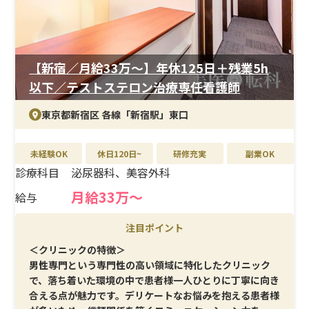
経験の方でも、基礎からしっかり学べるため安心です。専
門分野に特化した知識を着実に身につけたい方に適して
います。
【新宿／月給33万〜】年休125日＋残業5h
＜待遇＞
以下／テストステロン治療専任看護師
高水準の給与に加え、賞与やインセンティブ制度もあり、
成果がしっかり評価に反映される仕組みです。年間休日
東京都新宿区 各線「新宿駅」東口
125日以上・残業ほぼなしと、働きやすさも兼ね備えてい
ます。福利厚生も充実しており、将来を見据えて長く働き
続けられる環境です。
未経験OK
休日120日~
研修充実
副業OK
診療科目
泌尿器科、美容外科
月給33万〜
給与
注目ポイント
＜クリニックの特徴＞
男性専門という専門性の高い領域に特化したクリニック
で、落ち着いた環境の中で患者様一人ひとりに丁寧に向き
合える点が魅力です。デリケートなお悩みを抱える患者様