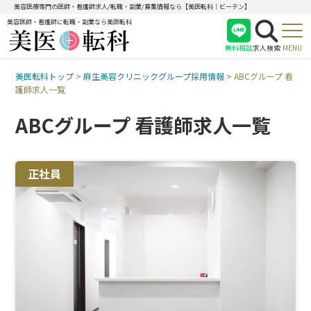
美容医療専門の医師・看護師求人/転職・副業/募集情報なら【美医転科｜ビーテン】
美容医師・看護師に転職・副業なら美医転科
無料相談
求人検索
MENU
美医転科トップ
>
麻生美容クリニックグループ採用情報
>
ABCグループ 看
医師
護師求人一覧
看護師
ABCグループ 看護師求人一覧
受付
正社員