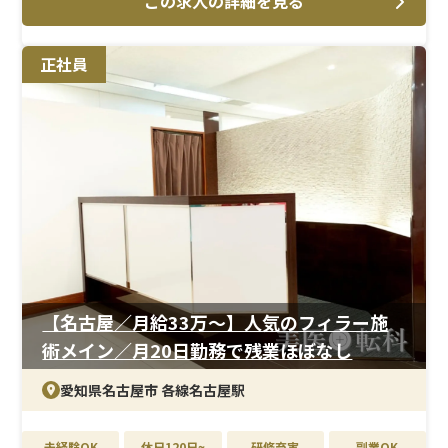
この求人の詳細を見る
＜メイン施術＞
ヒアルロン酸などのフィラー治療を中心に診療を行って
正社員
います。解剖学に基づいた安全性の高い注入法を採用して
おり、複数の薬剤を症例ごとに使い分けながら施術を行っ
ています。診療を通じて、医師の施術サポートや患者様対
応など幅広い業務に携わることができます。
＜研修制度＞
美容医療の現場経験が1年以上あれば応募可能で、これま
での経験を活かしながらスキルアップできる環境です。症
例数が多く、実践を通して知識や技術を深めていきたい
方には特におすすめです。
＜待遇＞
【名古屋／月給33万〜】人気のフィラー施
年間休日は125日と多く、残業もほとんどないため、働き
術メイン／月20日勤務で残業ほぼなし
やすい環境です。各種社会保険完備に加え、社員割引制度
や各種手当など福利厚生も充実しています。
愛知県名古屋市 各線名古屋駅
未経験OK
休日120日~
研修充実
副業OK