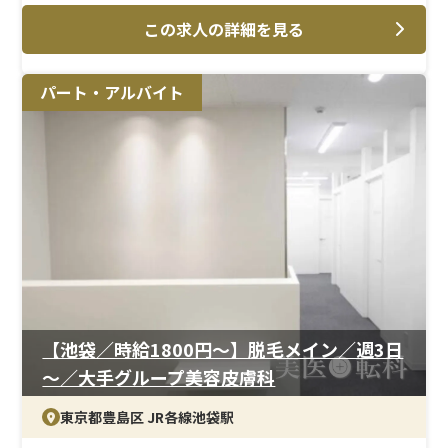
AGA治療・美容皮膚科に関する看護業務が中心。業務量
この求人の詳細を見る
が安定しており、無理なく働けます。
＜研修制度＞
パート・アルバイト
実務を通して学ぶOJT中心の研修体制。経験に応じたフ
ォローがあり、安心して業務に取り組めます。
＜待遇＞
年間休日125日、残業少なめ。結婚・出産祝金（第一子30
万円、第二子40万円）、育休取得率 女性100％・男性
33％と、制度面も充実しています。
【池袋／時給1800円〜】脱毛メイン／週3日
～／大手グループ美容皮膚科
東京都豊島区 JR各線池袋駅