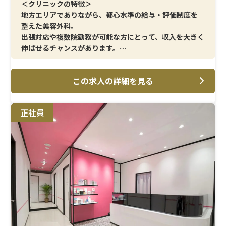
＜クリニックの特徴＞
地方エリアでありながら、都心水準の給与・評価制度を
整えた美容外科。
出張対応や複数院勤務が可能な方にとって、収入を大きく
伸ばせるチャンスがあります。
＜メイン施術＞
この求人の詳細を見る
美容外科・美容皮膚科領域の自由診療。
高い技術力を持つ医師と連携し、質の高いカウンセリン
グを行えます。
正社員
＜研修制度＞
受付業務から段階的にスタートし、クリニック全体の流
れを理解した上でカウンセラーへ。
経験者でも基礎から見直せるため、環境が変わっても安
心です。
＜待遇＞
月給65万円可、インセンティブ次第で年収1000万円も現
実的。
年間休日125日、福利厚生も大手水準で、地方でも妥協し