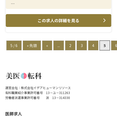
＜メイン施術＞
AGA治療・美容皮膚科を中心とした看護業務。患者様と
この求人の詳細を見る
丁寧に向き合える診療スタイルが特徴です。
＜研修制度＞
臨床経験を活かしながら、美容分野の知識・技術を習得
できる研修体制。現場フォローも充実しています。
5 / 6
« 先頭
«
...
2
3
4
5
＜待遇＞
年間休日125日、残業少なめ。結婚・出産祝金（第一子30
万円、第二子40万円）、育休取得率 女性100％・男性
33％と、生活面の安心感も高い環境です。
運営会社：株式会社イデアヒューマンリソース
有料職業紹介事業許可番号 13－ユ－311263
労働者派遣事業許可番号 派 13－314330
医師求人