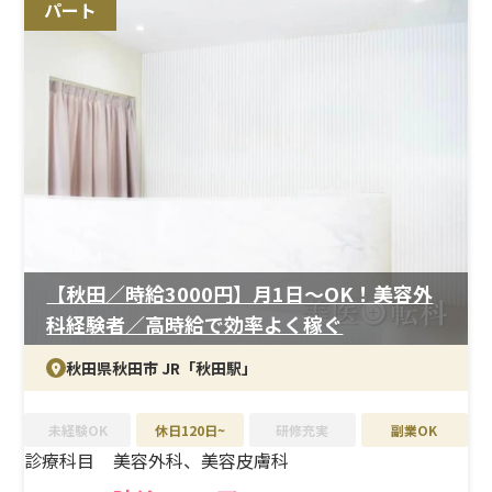
パート
未経験でも安心のフォロー体制。基本業務から丁寧に指
導があり、段階的に成長できます。
＜待遇＞
賞与4ヶ月分（昨年実績）・昇給年2回。交通費全額支給
や社会保険完備など、基本をしっかり押さえた待遇です。
【秋田／時給3000円】月1日～OK！美容外
科経験者／高時給で効率よく稼ぐ
秋田県秋田市 JR「秋田駅」
未経験OK
休日120日~
研修充実
副業OK
診療科目
美容外科、美容皮膚科