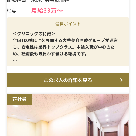
月給33万〜
給与
注目ポイント
＜クリニックの特徴＞
全国100院以上を展開する大手美容医療グループが運営
し、安定性は業界トップクラス。中途入職が中心のた
め、転職後も気負わず働ける環境です。
＜メイン施術＞
AGA治療・美容皮膚科を中心に、採血や点滴など日常的
この求人の詳細を見る
な看護業務がメイン。無理な業務負担が少ない点も特徴で
す。
正社員
＜研修制度＞
美容医療が初めての方でも安心できるOJT体制を用意。
現場で確認しながら業務を覚えられます。
＜待遇＞
月給33万円以上、年間休日125日。結婚・出産祝金は第一