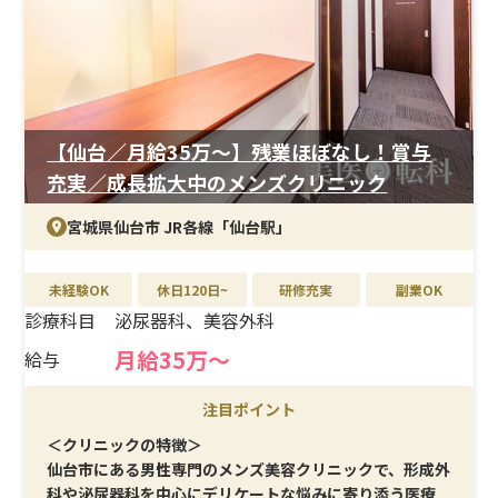
子30万円、第二子40万円を支給。育休取得率は女性
100％、男性33％と実績も十分です。
【仙台／月給35万〜】残業ほぼなし！賞与
充実／成長拡大中のメンズクリニック
宮城県仙台市 JR各線「仙台駅」
未経験OK
休日120日~
研修充実
副業OK
診療科目
泌尿器科、美容外科
月給35万〜
給与
注目ポイント
＜クリニックの特徴＞
仙台市にある男性専門のメンズ美容クリニックで、形成外
科や泌尿器科を中心にデリケートな悩みに寄り添う医療