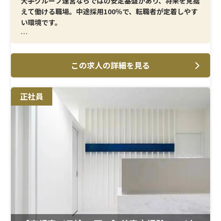
大手グループ運営ならではの安定基盤があり、将来を見据
えて働ける職場。中途採用100％で、転職者が定着しやす
い環境です。
＜メイン施術＞
AGA治療・美容皮膚科領域を中心とした看護業務全般。
この求人の詳細を見る
患者様対応を大切にした診療スタイルです。
＜研修制度＞
正社員
基礎業務から段階的に学べる研修体制を整備。臨床経験
を活かしながら、美容分野にスムーズに移行できます。
＜待遇＞
年間休日125日、残業は月10時間以下。結婚・出産祝金
（第一子30万円、第二子40万円）と、育休取得率 女性
100％・男性33％の安心実績があります。