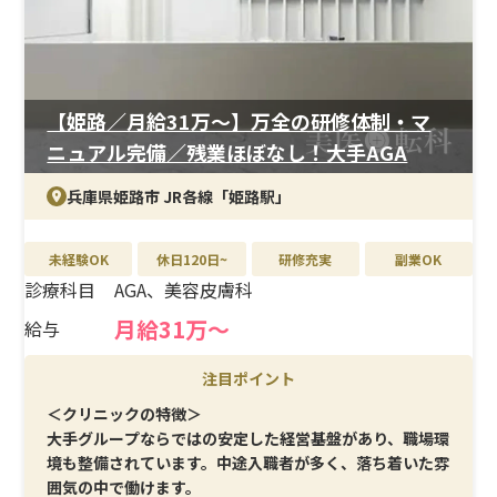
が可能です。
【姫路／月給31万〜】万全の研修体制・マ
ニュアル完備／残業ほぼなし！大手AGA
兵庫県姫路市 JR各線「姫路駅」
未経験OK
休日120日~
研修充実
副業OK
診療科目
AGA、美容皮膚科
月給31万〜
給与
注目ポイント
＜クリニックの特徴＞
大手グループならではの安定した経営基盤があり、職場環
境も整備されています。中途入職者が多く、落ち着いた雰
囲気の中で働けます。