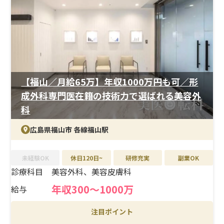
加入可能。交通費全額支給や社割制度、制服貸与など、ア
ルバイトでも働きやすい環境が整っています。プライベー
トと両立しながら、美容クリニックでの経験を積みたい
方におすすめです。
【福山／月給65万】年収1000万円も可／形
成外科専門医在籍の技術力で選ばれる美容外
科
広島県福山市 各線福山駅
未経験OK
休日120日~
研修充実
副業OK
診療科目
美容外科、美容皮膚科
年収300〜1000万
給与
注目ポイント