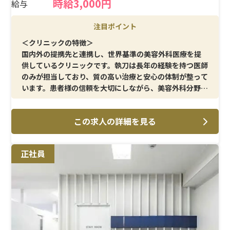
時給3,000円
給与
注目ポイント
＜クリニックの特徴＞
国内外の提携先と連携し、世界基準の美容外科医療を提
供しているクリニックです。執刀は長年の経験を持つ医師
のみが担当しており、質の高い治療と安心の体制が整って
います。患者様の信頼を大切にしながら、美容外科分野で
キャリアを磨ける環境です。
この求人の詳細を見る
＜メイン施術＞
美容外科におけるオペ介助を中心に、注射・採血・点滴
などの基本施術、患者様対応を担当します。病棟やオペ室
正社員
経験を活かしながら、美容外科ならではの専門的な業務
に携わることができます。
＜待遇＞
月16日勤務で25.6万円以上と、効率よく働ける勤務体制
が魅力です。昇給・賞与、各種手当や社員割引も充実して
おり、プライベートと両立しながら安定したキャリア形成