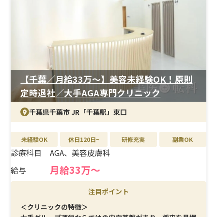
＜待遇＞
月給33万円～、昇給・賞与年2回、報奨金支給あり。交通
費全額支給、各種休暇制度も充実。産休育休の取得実績
があり、長く安心して働ける待遇が魅力です。
【千葉／月給33万〜】美容未経験OK！原則
定時退社／大手AGA専門クリニック
千葉県千葉市 JR「千葉駅」東口
未経験OK
休日120日~
研修充実
副業OK
診療科目
AGA、美容皮膚科
月給33万〜
給与
注目ポイント
＜クリニックの特徴＞