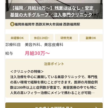
ない転職を実現できます。
【福岡／月給30万〜】残業ほぼなし・安定
基盤の大手グループ／注入専門クリニック
福岡県福岡市 西鉄天神大牟田線 西鉄福岡駅
未経験OK
休日120日~
研修充実
副業OK
診療科目
美容外科、美容皮膚科
月給30万～
給与
注目ポイント
＜クリニックの特徴＞
注入治療を中心に展開している美容クリニックで、専門性
の高い環境で経験を積むことができます。医師の月間症例
数は200件以上と症例数が豊富で、美容医療の中でも特に
人気の高いフィラー治療にメインで携わることが可能で
す。外科施術のように変化を実感しやすい施術を扱うた
め、患者様満足度の高い医療に関われる点も魅力です。