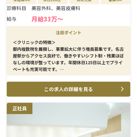
診療科目
美容外科、美容皮膚科
月給33万～
給与
注目ポイント
＜クリニックの特徴＞
都内複数院を展開し、事業拡大に伴う増員募集です。名古
屋駅からアクセス良好で、働きやすいシフト制・残業ほぼ
なしの環境が整っています。年間休日125日以上でプライ
ベートも充実可能です。
＜メイン施術＞
この求人の詳細を見る
美容外科・美容皮膚科の施術を中心に、医師の治療介助
や患者様対応など幅広く携われます。注入施術に興味があ
る方や経験を活かしたい方におすすめです。
正社員
＜研修制度＞
試用期間中も条件変更なしで安心してスタート可能。リ
ーダーやマネジメント経験者は歓迎され、スキルアップ
やキャリア形成を支援する環境が整っています。