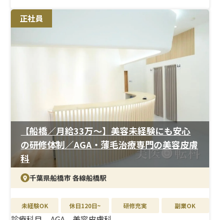
正社員
＜研修制度＞
美容医療が初めての方でも安心できるOJT体制を用意。
現場で確認しながら業務を覚えられます。
＜待遇＞
月給33万円以上、年間休日125日。結婚・出産祝金は第一
子30万円、第二子40万円を支給。育休取得率は女性
100％、男性33％と実績も十分です。
【船橋／月給33万〜】美容未経験にも安心
の研修体制／AGA・薄毛治療専門の美容皮膚
科
千葉県船橋市 各線船橋駅
未経験OK
休日120日~
研修充実
副業OK
診療科目
AGA、美容皮膚科