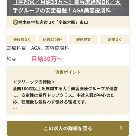
【宇都宮／月給33万〜】美容未経験OK／大
手グループの安定基盤！AGA美容皮膚科
栃木県宇都宮市 JR「宇都宮駅」東口
未経験OK
休日120日~
研修充実
副業OK
診療科目
AGA、美容皮膚科
月給30万〜
給与
注目ポイント
＜クリニックの特徴＞
全国100院以上を展開する大手美容医療グループが運営
し、安定性は業界トップクラス。中途入職が中心のた
め、転職後も気負わず働ける環境です。
＜メイン施術＞
AGA治療・美容皮膚科を中心に、採血や点滴など日常的
この求人の詳細を見る
な看護業務がメイン。無理な業務負担が少ない点も特徴で
す。