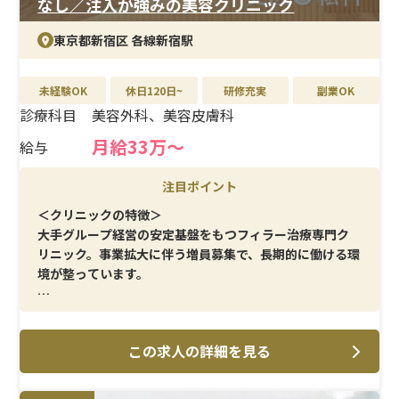
なし／注入が強みの美容クリニック
東京都新宿区 各線新宿駅
未経験OK
休日120日~
研修充実
副業OK
診療科目
美容外科、美容皮膚科
月給33万～
給与
注目ポイント
＜クリニックの特徴＞
大手グループ経営の安定基盤をもつフィラー治療専門ク
リニック。事業拡大に伴う増員募集で、長期的に働ける環
境が整っています。
＜メイン施術＞
ヒアルロン酸注入を中心に、解剖学に基づいた安全で確
この求人の詳細を見る
実な施術を提供。
＜研修制度＞