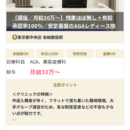
【銀座／月給30万〜】残業ほぼ無し＋有給
承認率100％／安定基盤のAGAレディース院
東京都中央区 各線銀座駅
未経験OK
休日120日~
研修充実
副業OK
診療科目
AGA、美容皮膚科
月給33万〜
給与
注目ポイント
＜クリニックの特徴＞
中途入職者が多く、フラットで落ち着いた職場環境。大
手グループ運営のため、急な制度変更などの不安も少な
い点が魅力です。
＜メイン施術＞