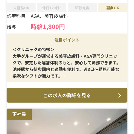
未経験OK
休日120日~
研修充実
副業OK
診療科目
AGA、美容皮膚科
時給1,800円
給与
注目ポイント
＜クリニックの特徴＞
大手グループが運営する美容皮膚科・AGA専門クリニッ
クで、安定した運営体制のもと、安心して勤務できます。
池袋駅から徒歩圏内と通勤も便利で、週3日〜勤務可能な
柔軟なシフトが魅力です。
＜メイン施術＞
この求人の詳細を見る
脱毛施術を中心に、発毛や美肌に関する注射・採血・点
滴などを担当していただきます。ルーティン業務が多く、
美容医療の現場を経験したい方にも入りやすい内容です。
正社員
＜待遇＞
時給1,800円スタートで、社会保険は勤務条件を満たせば