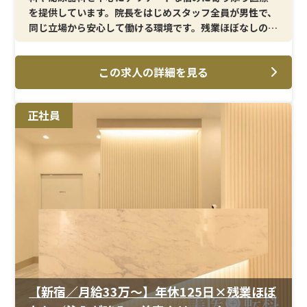
を提供しています。院長をはじめスタッフ全員が男性で、
同じ立場から安心して働ける環境です。残業ほぼなしの働
きやすい職場です。
この求人の詳細を見る
＜メイン施術＞
患者様対応から医師の施術介助、注射や採血、点滴など
幅広い医療業務を担当します。泌尿器科と美容外科の専門
正社員
性を活かし、やりがいのある仕事ができる職場です。
＜研修制度＞
3〜6ヶ月の試用期間中も変わらず手厚いサポートがあ
り、臨床経験が1年以上あれば応募可能。経験が若干足り
ない方も相談できるため、スキルアップを目指せる環境
です。
＜待遇＞
月給35万円以上の高待遇で、昇給・賞与は年2回支給。年
間休日125日でプライベートも充実させやすいです。
【新宿／月給33万～】年休125日×残業ほぼ