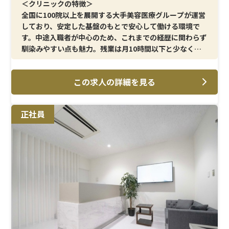
＜クリニックの特徴＞
全国に100院以上を展開する大手美容医療グループが運営
しており、安定した基盤のもとで安心して働ける環境で
す。中途入職者が中心のため、これまでの経歴に関わらず
馴染みやすい点も魅力。残業は月10時間以下と少なく、
無理のない働き方が実現できます。JR川口駅から徒歩圏
内と、通勤のしやすさもポイントです。
この求人の詳細を見る
＜メイン施術＞
AGA治療や美容皮膚科領域を中心に、採血・点滴・メソ
正社員
セラピー・ミノキジェットなどを担当いただきます。臨床
経験をベースに、美容医療の専門知識とスキルを身につ
けながらキャリアの幅を広げられる環境です。
＜研修制度＞
美容医療未経験の方でも安心してスタートできるよう、
現場でのフォロー体制を整えています。業務は段階的に習
得でき、一つひとつ確認しながら進められるため、着実に
スキルアップが可能です。
＜待遇＞