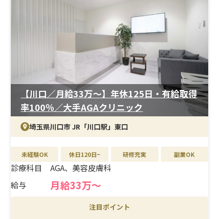
＜研修制度＞
入職後はOJTを中心に、業務の流れや施術介助を段階的
に習得。未経験分野からスタートした看護師も多く、質
問しやすい体制が整っています。経験を重ねるごとに、対
応できる業務の幅が広がります。
＜待遇＞
月給35万円以上の高水準に加え、年間休日125日・残業ほ
ぼなしと働きやすさも充実。副業OKのため、収入やキャ
【川口／月給33万〜】年休125日・有給取得
リアの選択肢を広げたい方にも適した環境です。
率100％／大手AGAクリニック
埼玉県川口市 JR「川口駅」東口
未経験OK
休日120日~
研修充実
副業OK
診療科目
AGA、美容皮膚科
月給33万〜
給与
注目ポイント