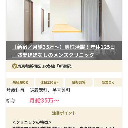
つ確認しながら着実に習得できます。
＜待遇＞
月給33万円以上、年間休日125日と好条件。結婚・出産祝
金は第一子30万円、第二子40万円を支給。育休取得率は
女性100％、男性33％と実績もあり、ライフイベントを経
ても安定して働き続けやすい環境です。
【新宿／月給35万〜】男性活躍！年休125日
／残業ほぼなしのメンズクリニック
東京都新宿区 JR各線「新宿駅」
未経験OK
休日120日~
研修充実
副業OK
診療科目
泌尿器科、美容外科
月給35万〜
給与
注目ポイント
＜クリニックの特徴＞