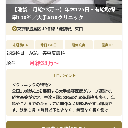
年間休日125日と、働きやすさと待遇のバランスが取れた
【池袋／月給33万〜】年休125日・有給取得
環境です。結婚・出産祝い金（第一子30万円、第二子以
率100％／大手AGAクリニック
降40万円）など福利厚生も充実。育休取得実績も高く、
ライフステージの変化にも柔軟に対応しながら長く働け
東京都豊島区 JR各線「池袋駅」東口
ます。
未経験OK
休日120日~
研修充実
副業OK
診療科目
AGA、美容皮膚科
月給33万〜
給与
注目ポイント
＜クリニックの特徴＞
全国100院以上を展開する大手美容医療グループ運営で、
経営基盤が安定。中途入職100％のため転職者も多く、年
齢やこれまでのキャリアに関係なく馴染みやすい環境で
す。残業も月10時間以下と少なく、無理なく長く働ける
職場です。