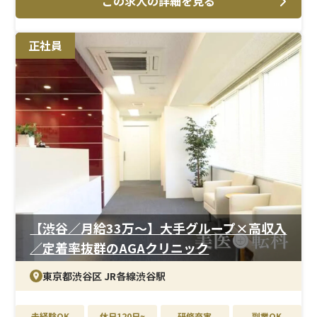
この求人の詳細を見る
＜メイン施術＞
AGA治療・美容皮膚科を中心に、採血・点滴、メソセラ
ピー、ミノキジェットなどがメイン。臨床経験を活かしな
正社員
がら、専門性を高めていけます。
＜研修制度＞
美容医療が初めての方でも安心してスタートできる教育
体制を整備。現場でのフォロー体制もあり、業務を一つず
つ確認しながら着実に習得できます。
＜待遇＞
月給33万円以上、年間休日125日と好条件。結婚・出産祝
金は第一子30万円、第二子40万円を支給。育休取得率は
女性100％、男性33％と実績もあり、ライフイベントを経
ても安定して働き続けやすい環境です。
【渋谷／月給33万〜】大手グループ×高収入
／定着率抜群のAGAクリニック
東京都渋谷区 JR各線渋谷駅
未経験OK
休日120日~
研修充実
副業OK