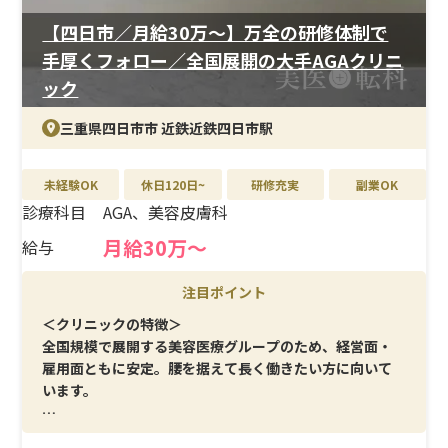
【四日市／月給30万〜】万全の研修体制で
手厚くフォロー／全国展開の大手AGAクリニ
ック
三重県四日市市 近鉄近鉄四日市駅
未経験OK
休日120日~
研修充実
副業OK
診療科目
AGA、美容皮膚科
月給30万〜
給与
注目ポイント
＜クリニックの特徴＞
全国規模で展開する美容医療グループのため、経営面・
雇用面ともに安定。腰を据えて長く働きたい方に向いて
います。
＜メイン施術＞