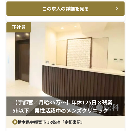
AGA治療、美容皮膚科を中心に、採血・点滴・患者様対
この求人の詳細を見る
応など、これまでの看護経験を活かせる業務内容です。
＜研修制度＞
正社員
現場OJTを中心に、業務内容を一つずつ確認。美容医療
未経験者の受け入れ実績も豊富です。
＜待遇＞
月給33万円以上、年間休日125日。結婚・出産祝金は第一
子30万円、第二子40万円。育休取得率は女性100％、男
性33％と、ライフステージの変化にも対応できます。
【宇都宮／月給35万〜】年休125日×残業
5h以下／男性活躍中のメンズクリニック
栃木県宇都宮市 JR各線「宇都宮駅」