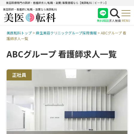
美容医療専門の医師・看護師求人/転職・副業/募集情報なら【美医転科｜ビーテン】
美容医師・看護師に転職・副業なら美医転科
無料相談
求人検索
MENU
美医転科トップ
>
麻生美容クリニックグループ採用情報
>
ABCグループ 看
医師
護師求人一覧
看護師
ABCグループ 看護師求人一覧
受付
正社員