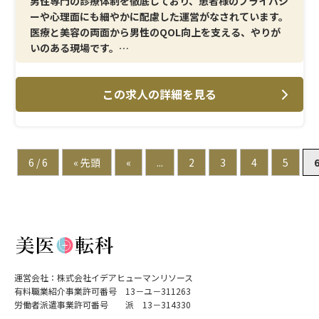
男性専門の診療体制を徹底しており、患者様のプライバシ
ーや心理面にも細やかに配慮した運営がなされています。
医療と美容の両面から男性のQOL向上を支える、やりが
いのある現場です。
＜メイン施術＞
この求人の詳細を見る
治療介助や患者様対応を中心に、基本的な看護業務から
スタート。日々の診療を通じて、泌尿器科・美容外科に関
する実践的な知識と技術を身につけることができます。
＜研修制度＞
6 / 6
« 先頭
«
...
2
3
4
5
先輩スタッフが業務を一つずつレクチャーするため、異
科目からの転職でも安心。経験や習熟度に合わせて任さ
れる業務が増えていくため、無理なくスキルアップが可
能です。
＜待遇＞
賞与・昇給制度に加え、社員割引や各種祝い金など福利
運営会社：株式会社イデアヒューマンリソース
厚生も充実。オンオフのメリハリをつけながら、長期的
有料職業紹介事業許可番号 13－ユ－311263
なキャリア形成を目指せます。
労働者派遣事業許可番号 派 13－314330