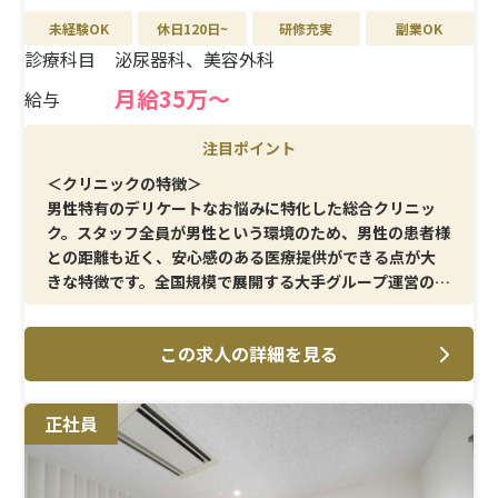
未経験OK
休日120日~
研修充実
副業OK
診療科目
泌尿器科、美容外科
月給35万〜
給与
注目ポイント
＜クリニックの特徴＞
男性特有のデリケートなお悩みに特化した総合クリニッ
ク。スタッフ全員が男性という環境のため、男性の患者様
との距離も近く、安心感のある医療提供ができる点が大
きな特徴です。全国規模で展開する大手グループ運営のた
め、安定性と成長性の両方を兼ね備えています。
この求人の詳細を見る
＜メイン施術＞
医師の治療介助を中心に、採血・注射・点滴などの基本
的な看護業務を担当。泌尿器科・美容外科領域ならでは
正社員
の知識や症例に触れながら、男性総合医療の専門性を身
につけていける環境です。