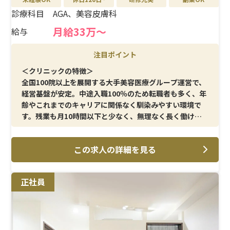
診療科目
AGA、美容皮膚科
月給33万〜
給与
注目ポイント
＜クリニックの特徴＞
全国100院以上を展開する大手美容医療グループ運営で、
経営基盤が安定。中途入職100％のため転職者も多く、年
齢やこれまでのキャリアに関係なく馴染みやすい環境で
す。残業も月10時間以下と少なく、無理なく長く働ける
職場です。
この求人の詳細を見る
＜メイン施術＞
AGA治療・美容皮膚科を中心に、採血・点滴、メソセラ
ピー、ミノキジェットなどがメイン。臨床経験を活かしな
正社員
がら、専門性を高めていけます。
＜研修制度＞
美容医療が初めての方でも安心してスタートできる教育
体制を整備。現場でのフォロー体制もあり、業務を一つず