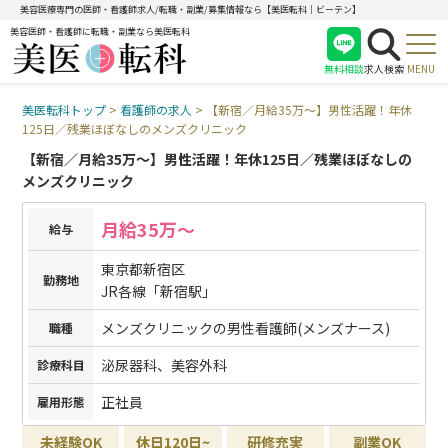
美容医療専門の医師・看護師求人/転職・副業/募集情報なら【美医転科｜ビーテン】
美容医師・看護師に転職・副業なら美医転科
無料相談
求人検索
MENU
美医転科トップ
>
看護師の求人
>
【新宿／月給35万〜】男性活躍！年休
医師
125日／残業ほぼなしのメンズクリニック
看護師
【新宿／月給35万〜】男性活躍！年休125日／残業ほぼなしの
受付
メンズクリニック
月給35万〜
給与
東京都新宿区
勤務地
JR各線「新宿駅」
メンズクリニックの男性看護師(メンズナース)
職種
泌尿器科、美容外科
診療科目
正社員
雇用形態
未経験OK
休日120日~
研修充実
副業OK