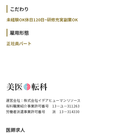
こだわり
未経験OK
休日120日~
研修充実
副業OK
雇用形態
正社員
パート
運営会社：株式会社イデアヒューマンリソース
有料職業紹介事業許可番号 13－ユ－311263
労働者派遣事業許可番号 派 13－314330
医師求人