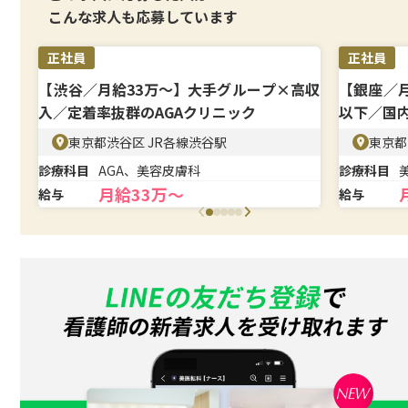
こんな求人も応募しています
正社員
正社員
【渋谷／月給33万〜】大手グループ×高収
【銀座／月
入／定着率抜群のAGAクリニック
以下／国
東京都渋谷区 JR各線渋谷駅
東京都
診療科目
AGA、美容皮膚科
診療科目
月給33万〜
給与
給与