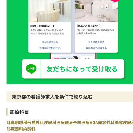
東京都の看護師求人を条件で絞り込む
診療科目
耳鼻咽喉科
形成外科
皮膚科
医療痩身
予防医療
AGA
美容外科
美容皮膚
泌尿器科
麻酔科