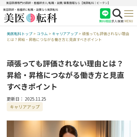
美容医療専門の医師・看護師求人/転職・副業/募集情報なら【美医転科｜ビーテン】
美容医師・看護師に転職・副業なら美医転科
無料相談
求人検索
MENU
美医転科トップ
>
コラム
>
キャリアアップ
>
頑張っても評価されない理由
医師
とは？昇給・昇格につながる働き方と見直すべきポイント
看護師
受付
頑張っても評価されない理由とは？
昇給・昇格につながる働き方と見直
すべきポイント
更新日：
2025.11.25
キャリアアップ