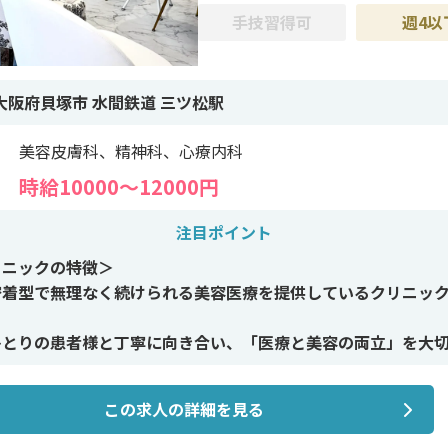
手技習得可
週4以
大阪府貝塚市 水間鉄道 三ツ松駅
美容皮膚科、精神科、心療内科
時給10000〜12000円
注目ポイント
リニックの特徴＞
密着型で無理なく続けられる美容医療を提供しているクリニッ
ひとりの患者様と丁寧に向き合い、「医療と美容の両立」を大
かみのある雰囲気が特徴です。
この求人の詳細を見る
イン施術＞
系・糸リフトなどの自然な若返り治療を中心に、患者様の魅力