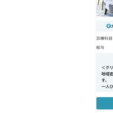
診療科目
給与
＜ク
地域
す。
一人
た温
＜メ
注入