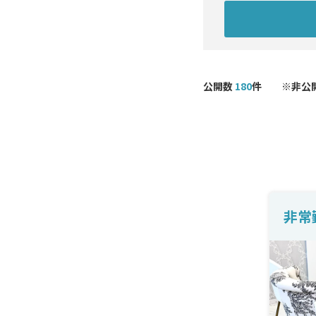
エリ
診療
こだ
北海
耳鼻
未経
関東
形成
問診
公開数
180
件 ※非公
北陸
皮膚
手技
東海
医療
週4
関西
予防
中国
AGA
九州
美容
美容
泌尿
非常
麻酔