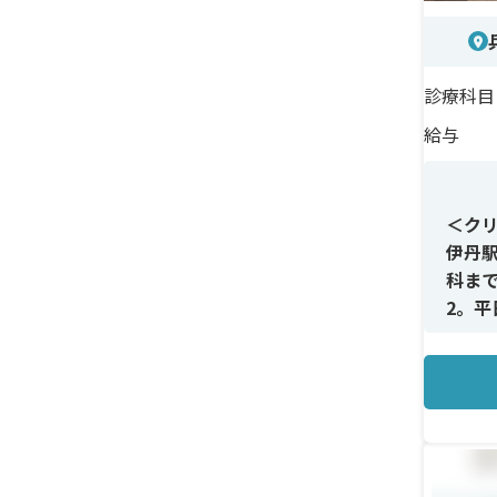
診療科目
給与
＜ク
伊丹
科ま
2。
な方
＜メ
美容
が中
むこ