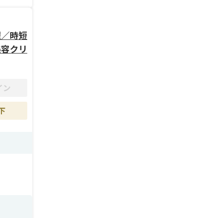
躍／時短
美容クリ
イン
下