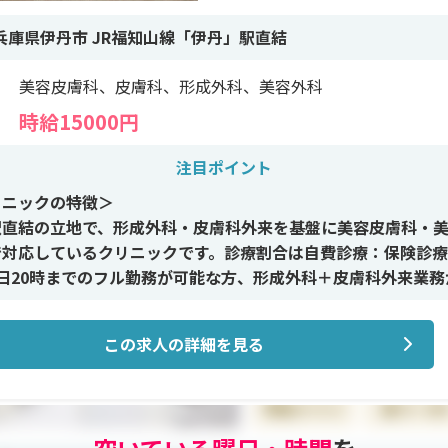
兵庫県伊丹市 JR福知山線「伊丹」駅直結
美容皮膚科、皮膚科、形成外科、美容外科
時給15000円
注目ポイント
リニックの特徴＞
駅直結の立地で、形成外科・皮膚科外来を基盤に美容皮膚科・
で対応しているクリニックです。診療割合は自費診療：保険診療
平日20時までのフル勤務が可能な方、形成外科＋皮膚科外来業務
を歓迎しており、他科からの応募も可能です。
この求人の詳細を見る
イン施術＞
皮膚科領域のレーザー照射、簡単な施術、施術内容の説明や問
心です。形成外科・皮膚科外来と並行しながら、自費診療の経
とができます。