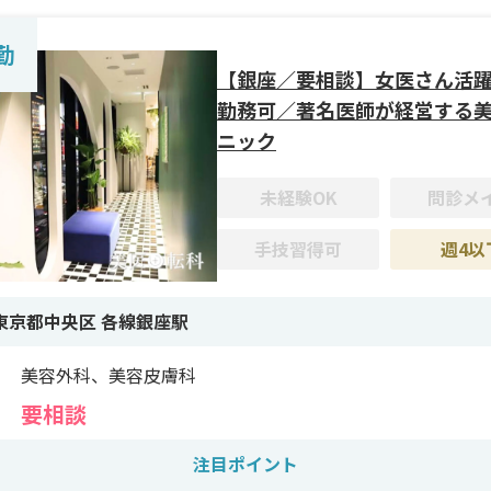
施術がメインです。
勤
修制度＞
【銀座／要相談】女医さん活
者求人につき、なし
勤務可／著名医師が経営する
ニック
遇＞
4回勤務、時短勤務もご相談可。
未経験OK
問診メ
対応可能な方は新幹線通勤の相談も柔軟に対応。
手技習得可
週4以
東京都中央区 各線銀座駅
美容外科、美容皮膚科
要相談
注目ポイント