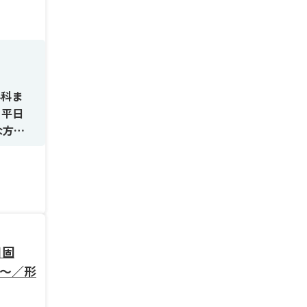
外科ま
。平日
な方を
応が中
日固
入アッ
回～／形