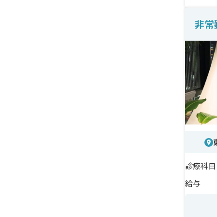
出す
非常
＜研
経験
＜待
月1〜
外科
診療科目
給与