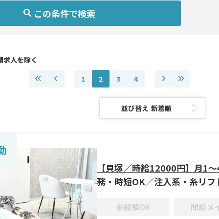
アを選択(複数選択可)
科目を選択(複数選択可)
わり条件を選択(複数選択可)
道・東北
咽喉科
験OK
外科
メイン
開求人を除く
・甲信越
科
習得可
痩身
以下
1
2
3
4
医療
・四国
並び替え：
・沖縄
外科
皮膚科
器科
勤
科
【貝塚／時給12000円】月1〜
務・時短OK／注入系・糸リフ
未経験OK
問診メ