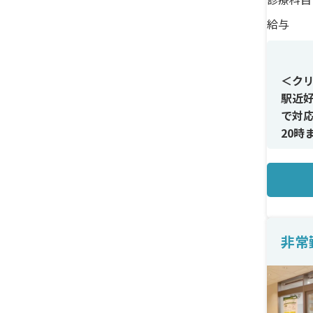
給与
＜ク
駅近
で対
20
歓迎
＜メ
美容
心で
非常
＜待
土日
プを