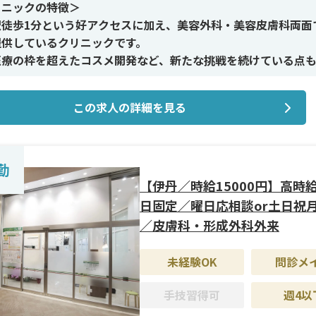
リニックの特徴＞
駅徒歩1分という好アクセスに加え、美容外科・美容皮膚科両面
提供しているクリニックです。
医療の枠を超えたコスメ開発など、新たな挑戦を続けている点
この求人の詳細を見る
イン施術＞
外科では二重、鼻、輪郭形成などのオペ、美容皮膚科では注入
ー系治療を中心に幅広く対応。
外科経験をお持ちで、さらにスキルの幅を広げたい方や、特定
勤
を深めたい先生に最適な環境です。
【伊丹／時給15000円】高時
日固定／曜日応相談or土日祝
遇＞
／皮膚科・形成外科外来
勤・スポット勤務から相談可能。前職の給与やご希望をもとに
件交渉させていただきます。
未経験OK
問診メ
勤務の相談も可能で、ライフスタイルに合わせた働き方が叶いま
手技習得可
週4以