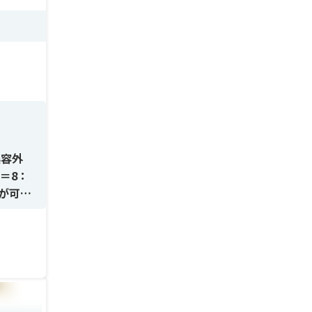
美容外
＝8：
が可能
診業務
験を積