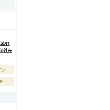
昇給も
応募歓
科外来
イン
下