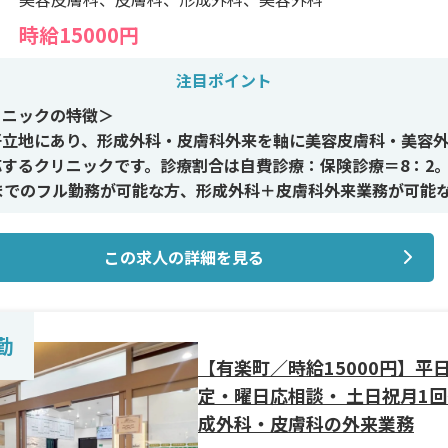
時給15000円
注目ポイント
リニックの特徴＞
好立地にあり、形成外科・皮膚科外来を軸に美容皮膚科・美容
応するクリニックです。診療割合は自費診療：保険診療＝8：2
時までのフル勤務が可能な方、形成外科＋皮膚科外来業務が可能
しており、他科医師の応募も可能な環境です。
この求人の詳細を見る
イン施術＞
皮膚科のレーザー治療や簡単な施術、施術内容の説明・問診対
す。外来診療を行いながら、自費診療の実務経験を積めます。
勤
遇＞
【有楽町／時給15000円】平
祝は高時給設定で、勤務継続により昇給もあり。非常勤でも収
定・曜日応相談・ 土日祝月1
目指しやすく、勤務日数や時間の相談が可能です。
成外科・皮膚科の外来業務