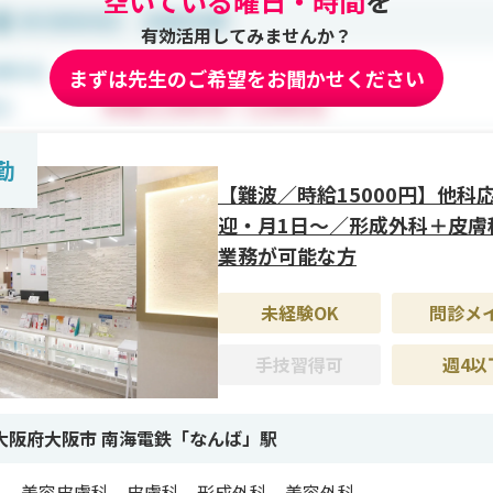
空いている曜日・時間
を
遇＞
有効活用してみませんか？
勤でも高水準の時給設定があり、勤務条件や継続年数に応じて
まずは先生のご希望をお聞かせください
めます。土日祝は高時給で、月1回から勤務可能です。
勤
【難波／時給15000円】他科
迎・月1日～／形成外科＋皮膚
業務が可能な方
未経験OK
問診メ
手技習得可
週4以
大阪府大阪市 南海電鉄「なんば」駅
美容皮膚科、皮膚科、形成外科、美容外科