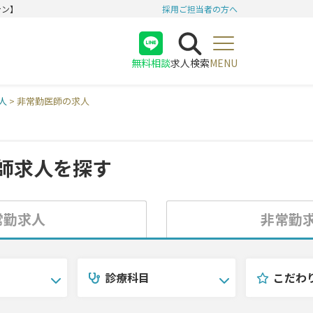
テン】
採用ご担当者の方へ
無料相談
求人検索
MENU
医師
人
>
非常勤医師の求人
看護師
受付
師求人を探す
常勤求人
非常勤
診療科目
こだわ