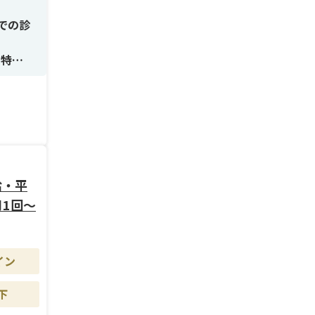
での診
も特徴
系やレ
領域の
給・平
月1回～
、個別
イン
す。
下