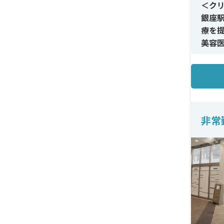
＜ク
銀座
療を
美容
です。
＜メ
美容
ーザ
美容
非常
経験
＜待
非常
に条
時短