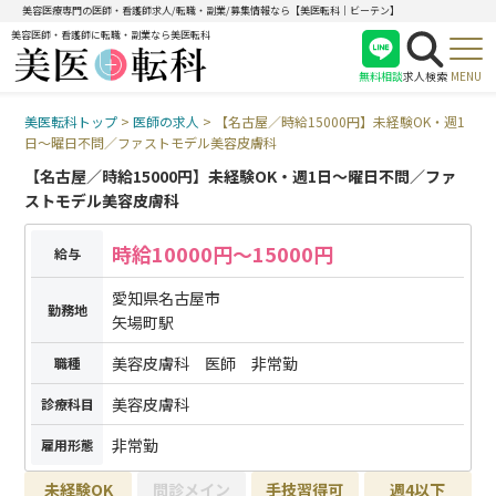
美容医療専門の医師・看護師求人/転職・副業/募集情報なら【美医転科｜ビーテン】
美容医師・看護師に転職・副業なら美医転科
無料相談
求人検索
MENU
美医転科トップ
>
医師の求人
>
【名古屋／時給15000円】未経験OK・週1
医師
日～曜日不問／ファストモデル美容皮膚科
看護師
【名古屋／時給15000円】未経験OK・週1日～曜日不問／ファ
受付
ストモデル美容皮膚科
時給10000円～15000円
給与
愛知県名古屋市
勤務地
矢場町駅
美容皮膚科 医師 非常勤
職種
美容皮膚科
診療科目
非常勤
雇用形態
未経験OK
問診メイン
手技習得可
週4以下