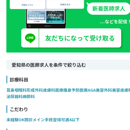
愛知県の医師求人を条件で絞り込む
診療科目
耳鼻咽喉科
形成外科
皮膚科
医療痩身
予防医療
AGA
美容外科
美容皮膚
泌尿器科
麻酔科
こだわり
未経験OK
問診メイン
手技習得可
週4以下