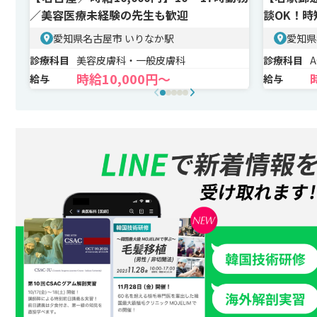
／美容医療未経験の先生も歓迎
談OK！時
愛知県名古屋市 いりなか駅
愛知県
診療科目
美容皮膚科・一般皮膚科
診療科目
時給10,000円〜
給与
給与