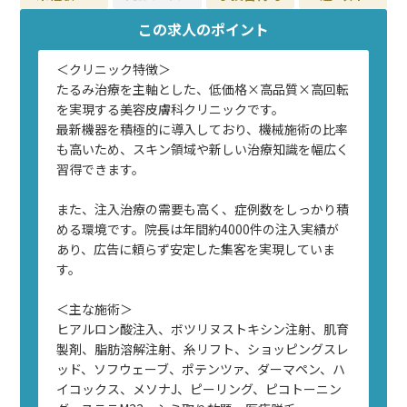
この求人のポイント
＜クリニック特徴＞
たるみ治療を主軸とした、低価格×高品質×高回転
を実現する美容皮膚科クリニックです。
最新機器を積極的に導入しており、機械施術の比率
も高いため、スキン領域や新しい治療知識を幅広く
習得できます。
また、注入治療の需要も高く、症例数をしっかり積
める環境です。院長は年間約4000件の注入実績が
あり、広告に頼らず安定した集客を実現していま
す。
＜主な施術＞
ヒアルロン酸注入、ボツリヌストキシン注射、肌育
製剤、脂肪溶解注射、糸リフト、ショッピングスレ
ッド、ソフウェーブ、ポテンツァ、ダーマペン、ハ
イコックス、メソナJ、ピーリング、ピコトーニン