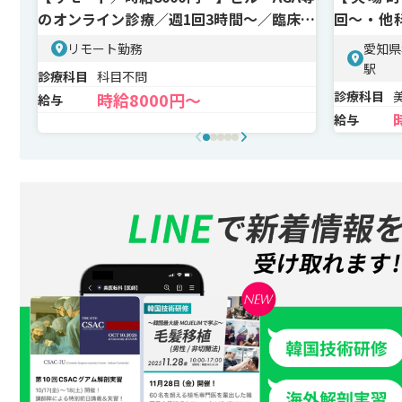
のオンライン診療／週1回3時間〜／臨床研
回〜・他
修修了後1年以上OK
来＋美容
リモート勤務
愛知県
駅
診療科目
科目不問
診療科目
時給8000円〜
給与
給与