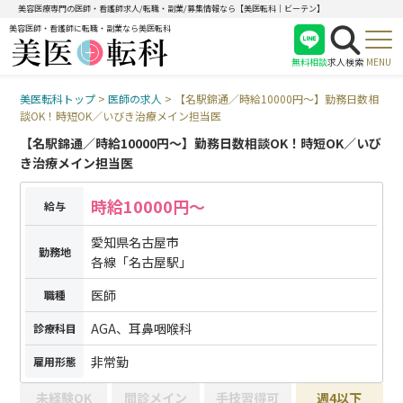
美容医療専門の医師・看護師求人/転職・副業/募集情報なら【美医転科｜ビーテン】
美容医師・看護師に転職・副業なら美医転科
無料相談
求人検索
MENU
美医転科トップ
>
医師の求人
>
【名駅錦通／時給10000円〜】勤務日数相
医師
談OK！時短OK／いびき治療メイン担当医
看護師
【名駅錦通／時給10000円〜】勤務日数相談OK！時短OK／いび
受付
き治療メイン担当医
時給10000円〜
給与
愛知県名古屋市
勤務地
各線「名古屋駅」
医師
職種
AGA、耳鼻咽喉科
診療科目
非常勤
雇用形態
未経験OK
問診メイン
手技習得可
週4以下