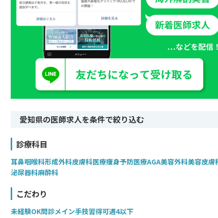
愛知県の医師求人を条件で絞り込む
診療科目
耳鼻咽喉科
形成外科
皮膚科
医療痩身
予防医療
AGA
美容外科
美容皮膚
泌尿器科
麻酔科
こだわり
未経験OK
問診メイン
手技習得可
週4以下