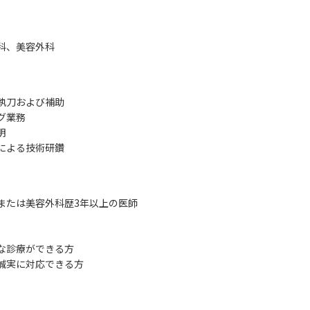
科、美容外科
執刀および補助
グ業務
明
による技術研鑽
または美容外科歴3年以上の医師
な診療ができる方
誠実に対応できる方