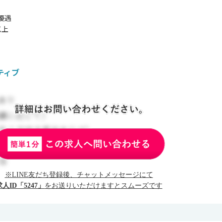
優遇
以上
ティブ
※LINE友だち登録後、チャットメッセージにて
求人ID「5247」
をお送りいただけますとスムーズです