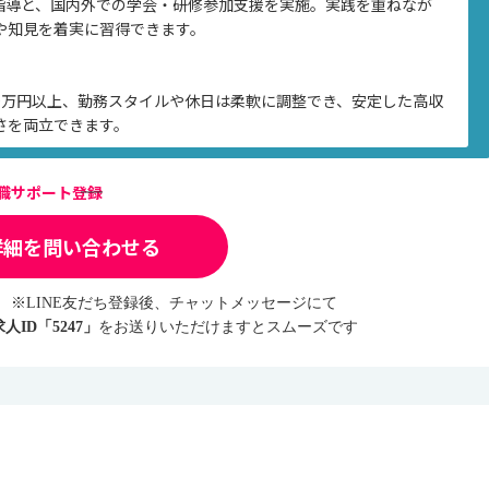
T指導と、国内外での学会・研修参加支援を実施。実践を重ねなが
や知見を着実に習得できます。
000万円以上、勤務スタイルや休日は柔軟に調整でき、安定した高収
さを両立できます。
転職サポート登録
詳細を問い合わせる
※LINE友だち登録後、チャットメッセージにて
求人ID「5247」
をお送りいただけますとスムーズです