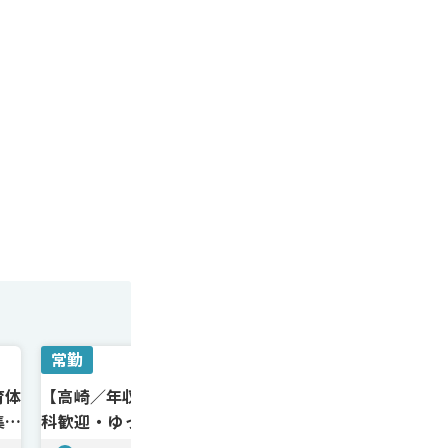
常勤
常勤
育体
【高崎／年収1900万〜】週4〜OK！転
【高崎／年収2
集患
科歓迎・ゆったり勤務／近年成長著し
端の予防医療
い大手AGA