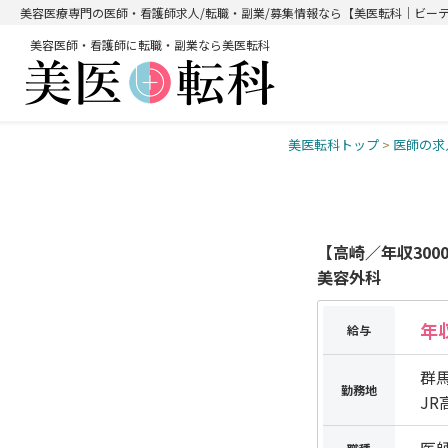
美容医療専門の医師・看護師求人/転職・副業/募集情報なら【美医転科｜ビー
美容医師・看護師に転職・副業なら美医転科
美医転科トップ
>
医師の求
【高崎／年収30
美容外科
年収
給与
群
勤務地
J