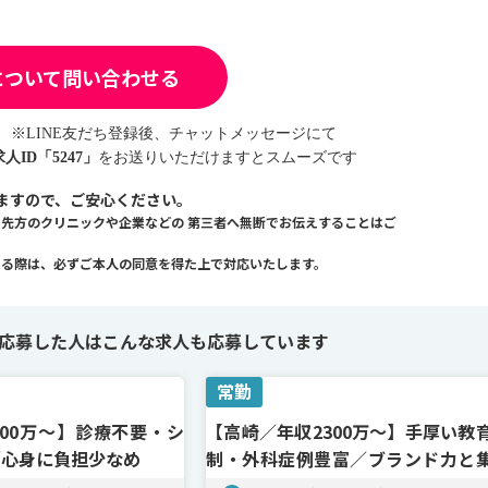
について問い合わせる
※LINE友だち登録後、チャットメッセージにて
求人ID「5247」
をお送りいただけますとスムーズです
ますので、ご安心ください。
、先方のクリニックや企業などの
第三者へ無断でお伝えすることはご
える際は、必ずご本人の同意を得た上で対応いたします。
応募した人は
こんな求人も応募しています
常勤
00万～】診療不要・シ
【高崎／年収2300万〜】手厚い教
／心身に負担少なめ
制・外科症例豊富／ブランド力と
力に優れた美容外科