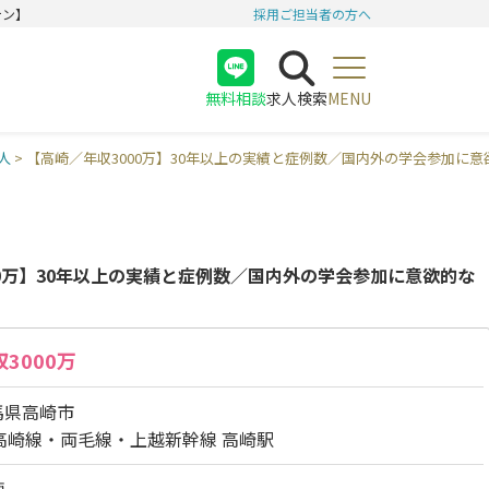
テン】
採用ご担当者の方へ
無料相談
求人検索
MENU
医師
人
>
【高崎／年収3000万】30年以上の実績と症例数／国内外の学会参加に
看護師
受付
00万】30年以上の実績と症例数／国内外の学会参加に意欲的な
3000万
馬県高崎市
R高崎線・両毛線・上越新幹線 高崎駅