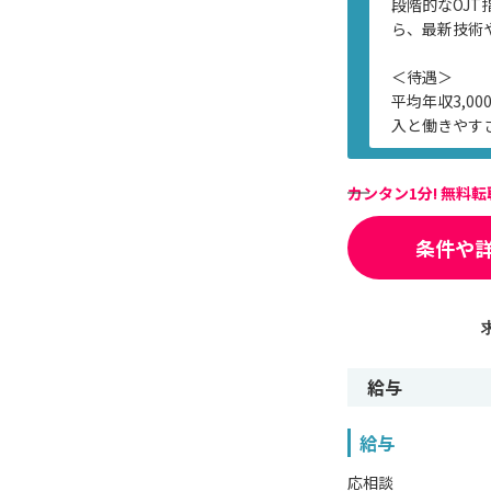
段階的なOJ
ら、最新技術
＜待遇＞
平均年収3,
入と働きやす
カンタン1分! 無料
条件や
給与
給与
応相談