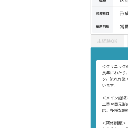
医
職種
形
診療科目
常
雇用形態
未経験OK
＜クリニック
長年にわたり
ク。流れ作業
います。
＜メイン施術
二重や目元形
応。多様な施
＜研修制度＞